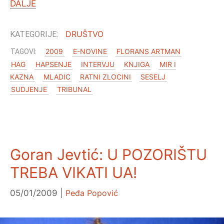
DALJE
DRUŠTVO
2009
E-NOVINE
FLORANS ARTMAN
HAG
HAPSENJE
INTERVJU
KNJIGA
MIR I
KAZNA
MLADIC
RATNI ZLOCINI
SESELJ
SUDJENJE
TRIBUNAL
Goran Jevtić: U POZORIŠTU
TREBA VIKATI UA!
05/01/2009
Peđa Popović