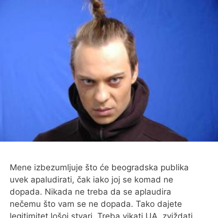
Mene izbezumljuje što će beogradska publika
uvek apaludirati, čak iako joj se komad ne
dopada. Nikada ne treba da se aplaudira
nečemu što vam se ne dopada. Tako dajete
legitimitet lošoj stvari. Treba vikati UA, zviždati,