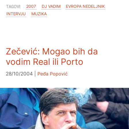
2007
DJ VADIM
EVROPA NEDELJNIK
INTERVJU
MUZIKA
Zečević: Mogao bih da
vodim Real ili Porto
28/10/2004
Peđa Popović