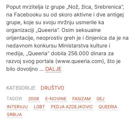
Poput mrzitelja iz grupe „Nož, žica, Srebrenica”,
na Facebooku su od skoro aktivne i dve antigej
grupe, koje su svoju mržnju usmerile ka
organizaciji „Queeria”. Osim seksualne
orijentacije, neoprostiv greh je i činjenica da je na
nedavnom konkursu Ministarstva kulture i
medija, „Queeria” dobila 256.000 dinara za
razvoj svog portala (www.queeria.com), što je
bilo dovoljno …
DALJE
DRUŠTVO
2008
E-NOVINE
FASIZAM
GEJ
INTERVJU
LGBT
PEDJA AZDEJKOVIC
QUEERIA
SRBIJA