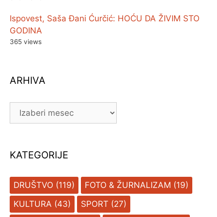
Ispovest, Saša Đani Ćurčić: HOĆU DA ŽIVIM STO
GODINA
365 views
ARHIVA
ARHIVA
KATEGORIJE
DRUŠTVO
(119)
FOTO & ŽURNALIZAM
(19)
KULTURA
(43)
SPORT
(27)