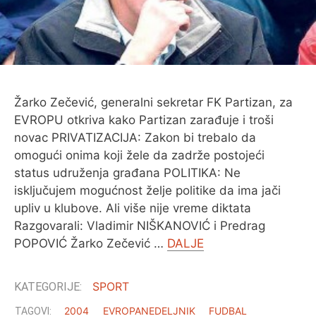
Žarko Zečević, generalni sekretar FK Partizan, za
EVROPU otkriva kako Partizan zarađuje i troši
novac PRIVATIZACIJA: Zakon bi trebalo da
omogući onima koji žele da zadrže postojeći
status udruženja građana POLITIKA: Ne
isključujem mogućnost želje politike da ima jači
upliv u klubove. Ali više nije vreme diktata
Razgovarali: Vladimir NIŠKANOVIĆ i Predrag
POPOVIĆ Žarko Zečević …
DALJE
SPORT
2004
EVROPANEDELJNIK
FUDBAL