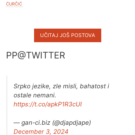
ĆURČIĆ
UČITAJ JOŠ POSTOVA
PP@TWITTER
Srpko jezike, zle misli, bahatost i
ostale nemani.
https://t.co/apkP1R3cUI
— gan-ci.biz (@djapdjape)
December 3, 2024