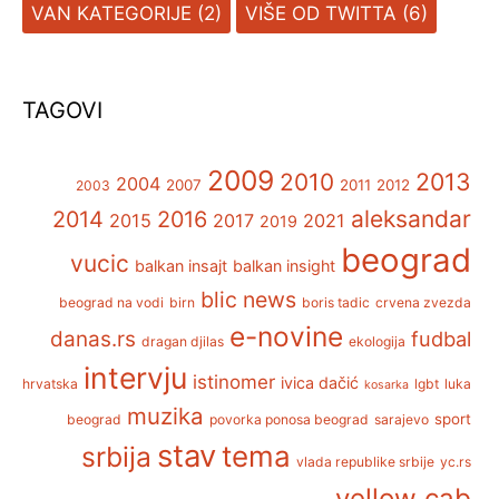
VAN KATEGORIJE
(2)
VIŠE OD TWITTA
(6)
TAGOVI
2009
2013
2010
2004
2007
2011
2012
2003
aleksandar
2014
2016
2015
2017
2021
2019
beograd
vucic
balkan insajt
balkan insight
blic news
beograd na vodi
birn
boris tadic
crvena zvezda
e-novine
danas.rs
fudbal
dragan djilas
ekologija
intervju
istinomer
ivica dačić
hrvatska
lgbt
luka
kosarka
muzika
sport
beograd
povorka ponosa beograd
sarajevo
stav
tema
srbija
vlada republike srbije
yc.rs
yellow cab