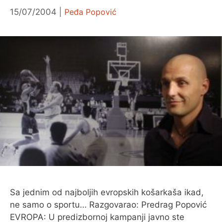
15/07/2004
Peđa Popović
Sa jednim od najboljih evropskih košarkaša ikad,
ne samo o sportu… Razgovarao: Predrag Popović
EVROPA: U predizbornoj kampanji javno ste