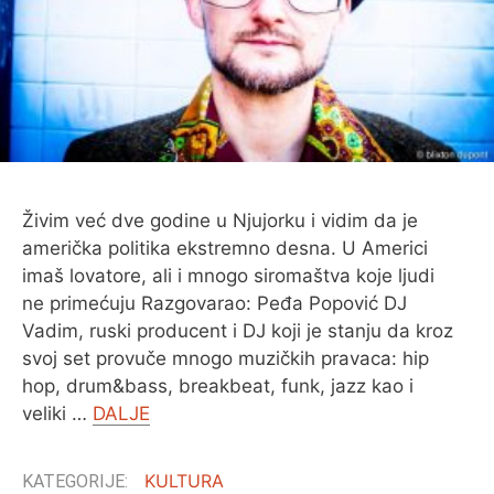
Živim već dve godine u Njujorku i vidim da je
američka politika ekstremno desna. U Americi
imaš lovatore, ali i mnogo siromaštva koje ljudi
ne primećuju Razgovarao: Peđa Popović DJ
Vadim, ruski producent i DJ koji je stanju da kroz
svoj set provuče mnogo muzičkih pravaca: hip
hop, drum&bass, breakbeat, funk, jazz kao i
veliki …
DALJE
KULTURA