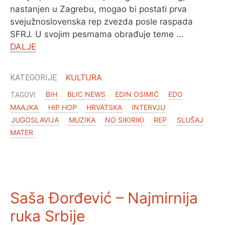
nastanjen u Zagrebu, mogao bi postati prva
svejužnoslovenska rep zvezda posle raspada
SFRJ. U svojim pesmama obrađuje teme …
DALJE
KULTURA
BIH
BLIC NEWS
EDIN OSIMIĆ
EDO
MAAJKA
HIP HOP
HRVATSKA
INTERVJU
JUGOSLAVIJA
MUZIKA
NO SIKIRIKI
REP
SLUŠAJ
MATER
Saša Đorđević – Najmirnija
ruka Srbije