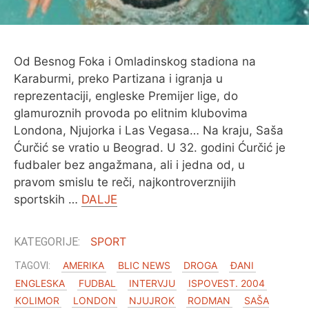
Od Besnog Foka i Omladinskog stadiona na
Karaburmi, preko Partizana i igranja u
reprezentaciji, engleske Premijer lige, do
glamuroznih provoda po elitnim klubovima
Londona, Njujorka i Las Vegasa… Na kraju, Saša
Ćurčić se vratio u Beograd. U 32. godini Ćurčić je
fudbaler bez angažmana, ali i jedna od, u
pravom smislu te reči, najkontroverznijih
sportskih …
DALJE
SPORT
AMERIKA
BLIC NEWS
DROGA
ĐANI
ENGLESKA
FUDBAL
INTERVJU
ISPOVEST. 2004
KOLIMOR
LONDON
NJUJROK
RODMAN
SAŠA