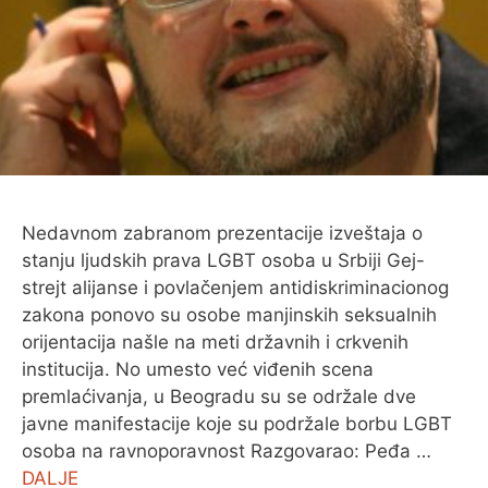
O MENI
Nedavnom zabranom prezentacije izveštaja o
stanju ljudskih prava LGBT osoba u Srbiji Gej-
strejt alijanse i povlačenjem antidiskriminacionog
zakona ponovo su osobe manjinskih seksualnih
orijentacija našle na meti državnih i crkvenih
institucija. No umesto već viđenih scena
premlaćivanja, u Beogradu su se održale dve
javne manifestacije koje su podržale borbu LGBT
osoba na ravnoporavnost Razgovarao: Peđa …
DALJE