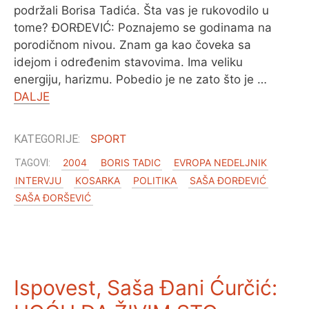
podržali Borisa Tadića. Šta vas je rukovodilo u
tome? ĐORĐEVIĆ: Poznajemo se godinama na
porodičnom nivou. Znam ga kao čoveka sa
idejom i određenim stavovima. Ima veliku
energiju, harizmu. Pobedio je ne zato što je …
DALJE
SPORT
2004
BORIS TADIC
EVROPA NEDELJNIK
INTERVJU
KOSARKA
POLITIKA
SAŠA ĐORĐEVIĆ
SAŠA ĐORŠEVIĆ
Ispovest, Saša Đani Ćurčić: