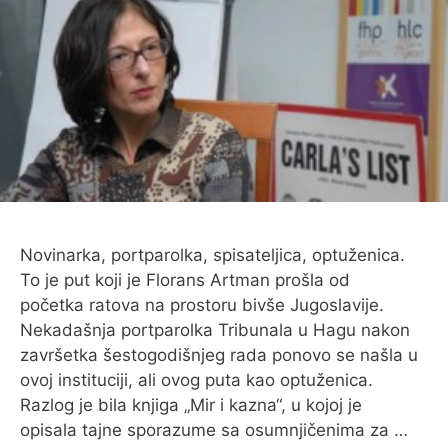
Novinarka, portparolka, spisateljica, optuženica.
To je put koji je Florans Artman prošla od
početka ratova na prostoru bivše Jugoslavije.
Nekadašnja portparolka Tribunala u Hagu nakon
završetka šestogodišnjeg rada ponovo se našla u
ovoj instituciji, ali ovog puta kao optuženica.
Razlog je bila knjiga „Mir i kazna“, u kojoj je
opisala tajne sporazume sa osumnjičenima za …