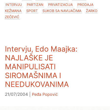
INTERVJU
PARTIZAN
PRIVATIZACIJA
PRODAJA
KEŽMANA
SPORT
SUKOB SA NAVIJAČIMA
ŽARKO
ZEČEVIĆ
Intervju, Edo Maajka:
NAJLAŠKE JE
MANIPULISATI
SIROMAŠNIMA I
NEEDUKOVANIMA
21/07/2004
Peđa Popović