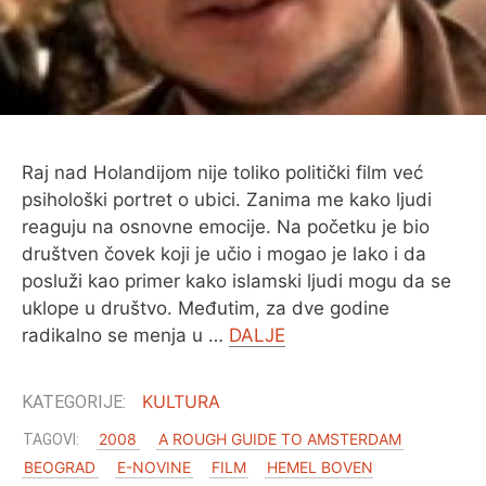
Raj nad Holandijom nije toliko politički film već
psihološki portret o ubici. Zanima me kako ljudi
reaguju na osnovne emocije. Na početku je bio
društven čovek koji je učio i mogao je lako i da
posluži kao primer kako islamski ljudi mogu da se
uklope u društvo. Međutim, za dve godine
radikalno se menja u …
DALJE
KULTURA
2008
A ROUGH GUIDE TO AMSTERDAM
BEOGRAD
E-NOVINE
FILM
HEMEL BOVEN