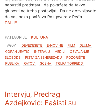
napustiti predstavu, da pokažete da takve
gluposti ne treba postavljati. Da ne dozvoljavate
da vas neko ponižava Razgovarao: Peđa …
DALJE
KULTURA
DEVEDESETE
E-NOVINE
FILM
GLUMA
GORAN JEVTIC
INTERVJU
MEDIJI
OSVAJANJE
SLOBODE
PISTA ZA ŠEHEREZADU
POZORIŠTE
PUBLIKA
RATOVI
SCENA
TRUPA TORPEDO
Intervju, Predrag
Azdejković: Fašisti su