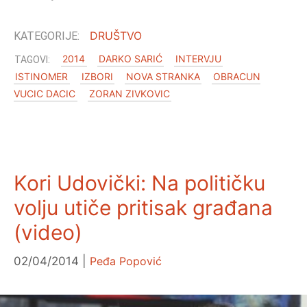
DRUŠTVO
2014
DARKO SARIĆ
INTERVJU
ISTINOMER
IZBORI
NOVA STRANKA
OBRACUN
VUCIC DACIC
ZORAN ZIVKOVIC
Kori Udovički: Na političku
volju utiče pritisak građana
(video)
02/04/2014
Peđa Popović