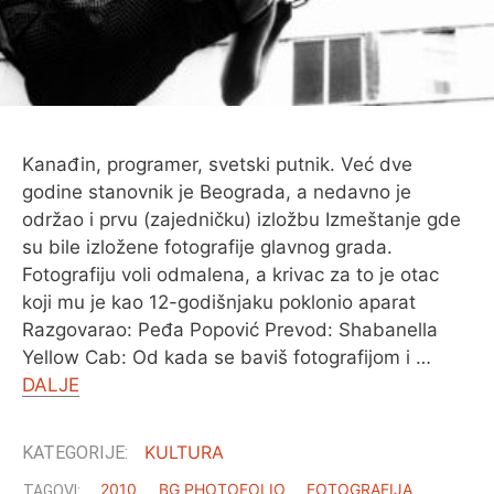
Kanađin, programer, svetski putnik. Već dve
godine stanovnik je Beograda, a nedavno je
održao i prvu (zajedničku) izložbu Izmeštanje gde
su bile izložene fotografije glavnog grada.
Fotografiju voli odmalena, a krivac za to je otac
koji mu je kao 12-godišnjaku poklonio aparat
Razgovarao: Peđa Popović Prevod: Shabanella
Yellow Cab: Od kada se baviš fotografijom i …
DALJE
KULTURA
2010
BG PHOTOFOLIO
FOTOGRAFIJA