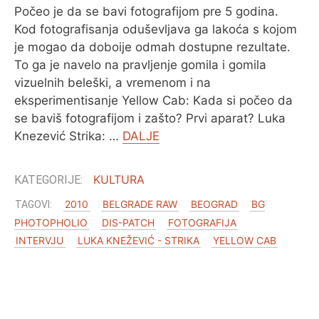
Počeo je da se bavi fotografijom pre 5 godina.
Kod fotografisanja oduševljava ga lakoća s kojom
je mogao da doboije odmah dostupne rezultate.
To ga je navelo na pravljenje gomila i gomila
vizuelnih beleški, a vremenom i na
eksperimentisanje Yellow Cab: Kada si počeo da
se baviš fotografijom i zašto? Prvi aparat? Luka
Knezević Strika: …
DALJE
KULTURA
2010
BELGRADE RAW
BEOGRAD
BG
PHOTOPHOLIO
DIS-PATCH
FOTOGRAFIJA
INTERVJU
LUKA KNEŽEVIĆ - STRIKA
YELLOW CAB