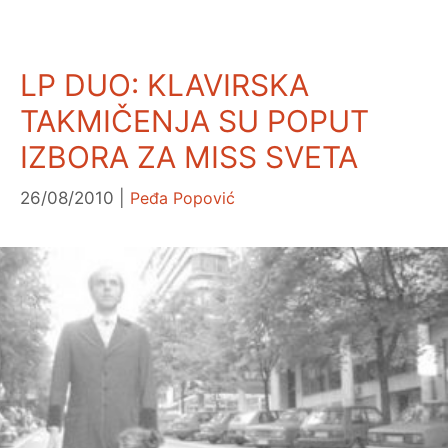
LP DUO: KLAVIRSKA
TAKMIČENJA SU POPUT
IZBORA ZA MISS SVETA
26/08/2010
Peđa Popović