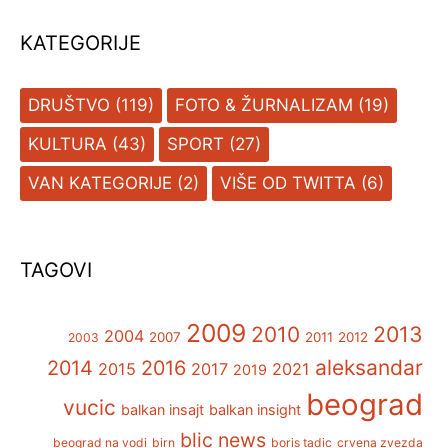
KATEGORIJE
DRUŠTVO
(119)
FOTO & ŽURNALIZAM
(19)
KULTURA
(43)
SPORT
(27)
VAN KATEGORIJE
(2)
VIŠE OD TWITTA
(6)
TAGOVI
2009
2013
2010
2004
2007
2011
2012
2003
aleksandar
2014
2016
2015
2017
2021
2019
beograd
vucic
balkan insajt
balkan insight
blic news
beograd na vodi
birn
boris tadic
crvena zvezda