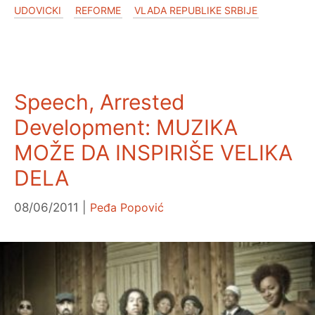
UDOVICKI
REFORME
VLADA REPUBLIKE SRBIJE
Speech, Arrested
Development: MUZIKA
MOŽE DA INSPIRIŠE VELIKA
DELA
08/06/2011
Peđa Popović