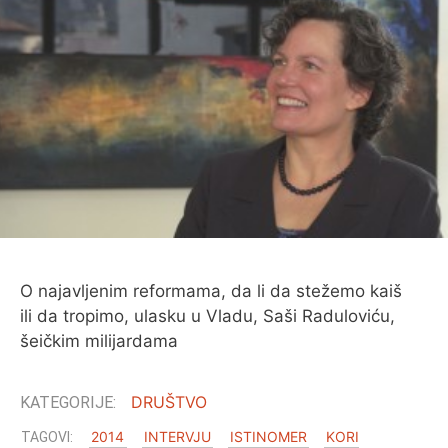
O najavljenim reformama, da li da stežemo kaiš
ili da tropimo, ulasku u Vladu, Saši Raduloviću,
šeičkim milijardama
DRUŠTVO
2014
INTERVJU
ISTINOMER
KORI