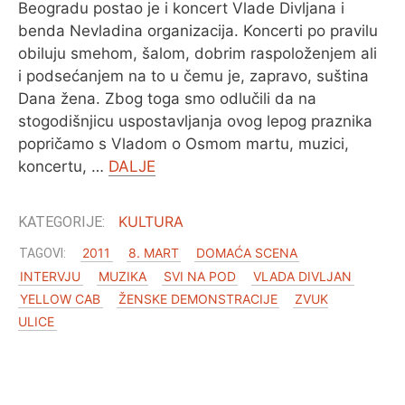
Beogradu postao je i koncert Vlade Divljana i
benda Nevladina organizacija. Koncerti po pravilu
obiluju smehom, šalom, dobrim raspoloženjem ali
i podsećanjem na to u čemu je, zapravo, suština
Dana žena. Zbog toga smo odlučili da na
stogodišnjicu uspostavljanja ovog lepog praznika
popričamo s Vladom o Osmom martu, muzici,
koncertu, …
DALJE
KULTURA
2011
8. MART
DOMAĆA SCENA
INTERVJU
MUZIKA
SVI NA POD
VLADA DIVLJAN
YELLOW CAB
ŽENSKE DEMONSTRACIJE
ZVUK
ULICE