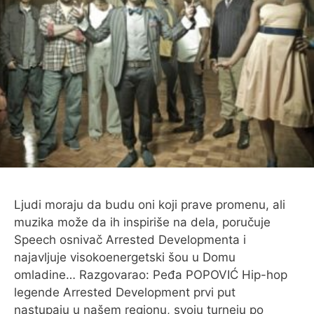
Ljudi moraju da budu oni koji prave promenu, ali
muzika može da ih inspiriše na dela, poručuje
Speech osnivač Arrested Developmenta i
najavljuje visokoenergetski šou u Domu
omladine… Razgovarao: Peđa POPOVIĆ Hip-hop
legende Arrested Development prvi put
nastupaju u našem regionu, svoju turneju po