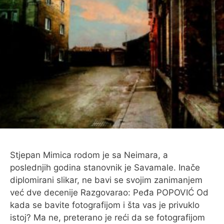
Stjepan Mimica rodom je sa Neimara, a
poslednjih godina stanovnik je Savamale. Inače
diplomirani slikar, ne bavi se svojim zanimanjem
već dve decenije Razgovarao: Peđa POPOVIĆ Od
kada se bavite fotografijom i šta vas je privuklo
istoj? Ma ne, preterano je reći da se fotografijom