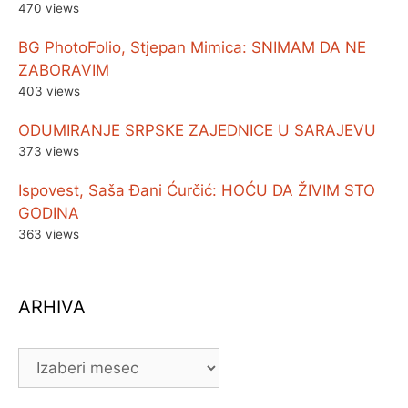
470 views
BG PhotoFolio, Stjepan Mimica: SNIMAM DA NE
ZABORAVIM
403 views
ODUMIRANJE SRPSKE ZAJEDNICE U SARAJEVU
373 views
Ispovest, Saša Đani Ćurčić: HOĆU DA ŽIVIM STO
GODINA
363 views
ARHIVA
ARHIVA