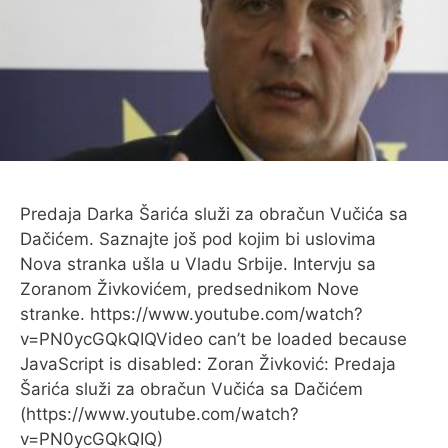
O MENI
Predaja Darka Šarića služi za obračun Vučića sa
Dačićem. Saznajte još pod kojim bi uslovima
Nova stranka ušla u Vladu Srbije. Intervju sa
Zoranom Živkovićem, predsednikom Nove
stranke. https://www.youtube.com/watch?
v=PN0ycGQkQIQVideo can’t be loaded because
JavaScript is disabled: Zoran Živković: Predaja
Šarića služi za obračun Vučića sa Dačićem
(https://www.youtube.com/watch?
v=PN0ycGQkQIQ)