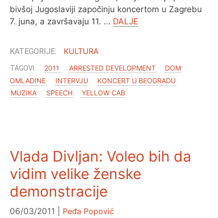
bivšoj Jugoslaviji započinju koncertom u Zagrebu
7. juna, a završavaju 11. …
DALJE
KULTURA
2011
ARRESTED DEVELOPMENT
DOM
OMLADINE
INTERVJU
KONCERT U BEOGRADU
MUZIKA
SPEECH
YELLOW CAB
Vlada Divljan: Voleo bih da
vidim velike ženske
demonstracije
06/03/2011
Peđa Popović