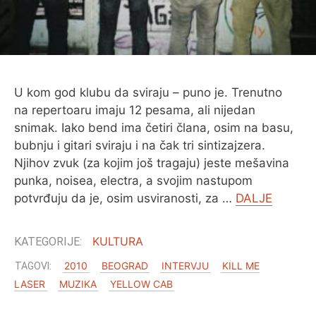
U kom god klubu da sviraju – puno je. Trenutno
na repertoaru imaju 12 pesama, ali nijedan
snimak. Iako bend ima četiri člana, osim na basu,
bubnju i gitari sviraju i na čak tri sintizajzera.
Njihov zvuk (za kojim još tragaju) jeste mešavina
punka, noisea, electra, a svojim nastupom
potvrđuju da je, osim usviranosti, za …
DALJE
KULTURA
2010
BEOGRAD
INTERVJU
KILL ME
LASER
MUZIKA
YELLOW CAB