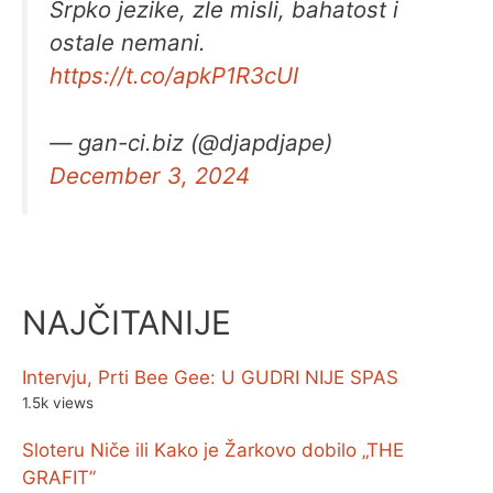
Srpko jezike, zle misli, bahatost i
ostale nemani.
https://t.co/apkP1R3cUI
— gan-ci.biz (@djapdjape)
December 3, 2024
NAJČITANIJE
Intervju, Prti Bee Gee: U GUDRI NIJE SPAS
1.5k views
Sloteru Niče ili Kako je Žarkovo dobilo „THE
GRAFIT”