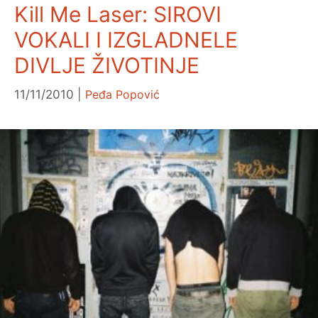
Kill Me Laser: SIROVI
VOKALI I IZGLADNELE
DIVLJE ŽIVOTINJE
11/11/2010
Peđa Popović