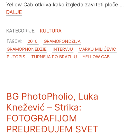
Yellow Cab otkriva kako izgleda zavrteti ploče …
DALJE
KULTURA
2010
GRAMOFONDZIJA
GRAMOPHONEDZIE
INTERVJU
MARKO MILIĆEVIĆ
PUTOPIS
TURNEJA PO BRAZILU
YELLOW CAB
BG PhotoPholio, Luka
Knežević – Strika:
FOTOGRAFIJOM
PREUREĐUJEM SVET