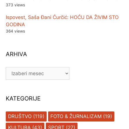
373 views
Ispovest, Saša Đani Ćurčić: HOĆU DA ŽIVIM STO
GODINA
364 views
ARHIVA
ARHIVA
KATEGORIJE
DRUŠTVO
(119)
FOTO & ŽURNALIZAM
(19)
KULTURA
(43)
SPORT
(27)