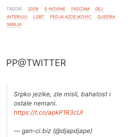
2008
E-NOVINE
FASIZAM
GEJ
INTERVJU
LGBT
PEDJA AZDEJKOVIC
QUEERIA
SRBIJA
PP@TWITTER
Srpko jezike, zle misli, bahatost i
ostale nemani.
https://t.co/apkP1R3cUI
— gan-ci.biz (@djapdjape)