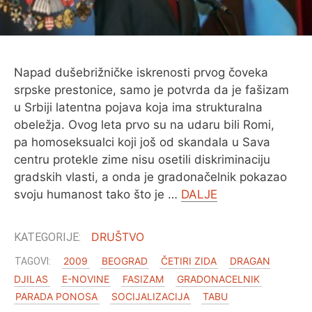
O MENI
Napad dušebrižničke iskrenosti prvog čoveka
srpske prestonice, samo je potvrda da je fašizam
u Srbiji latentna pojava koja ima strukturalna
obeležja. Ovog leta prvo su na udaru bili Romi,
pa homoseksualci koji još od skandala u Sava
centru protekle zime nisu osetili diskriminaciju
gradskih vlasti, a onda je gradonačelnik pokazao
svoju humanost tako što je …
DALJE
DRUŠTVO
2009
BEOGRAD
ČETIRI ZIDA
DRAGAN
DJILAS
E-NOVINE
FASIZAM
GRADONACELNIK
PARADA PONOSA
SOCIJALIZACIJA
TABU