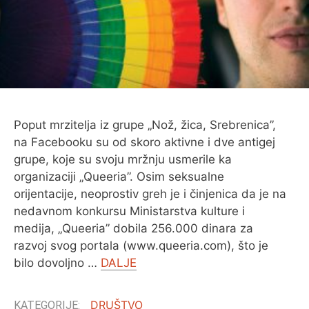
Poput mrzitelja iz grupe „Nož, žica, Srebrenica”,
na Facebooku su od skoro aktivne i dve antigej
grupe, koje su svoju mržnju usmerile ka
organizaciji „Queeria”. Osim seksualne
orijentacije, neoprostiv greh je i činjenica da je na
nedavnom konkursu Ministarstva kulture i
medija, „Queeria” dobila 256.000 dinara za
razvoj svog portala (www.queeria.com), što je
bilo dovoljno …
DALJE
DRUŠTVO