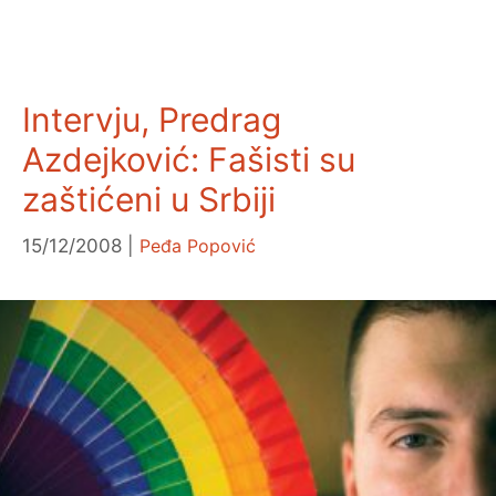
Intervju, Predrag
Azdejković: Fašisti su
zaštićeni u Srbiji
15/12/2008
Peđa Popović