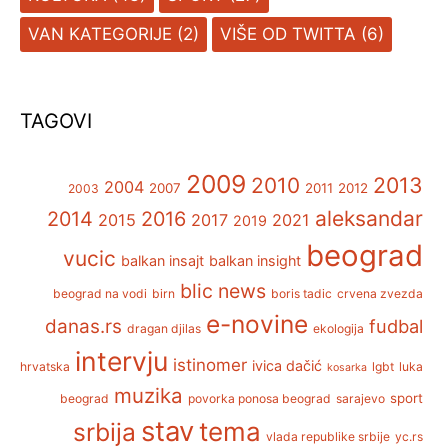
VAN KATEGORIJE
(2)
VIŠE OD TWITTA
(6)
TAGOVI
2009
2013
2010
2004
2007
2011
2012
2003
aleksandar
2014
2016
2015
2017
2021
2019
beograd
vucic
balkan insajt
balkan insight
blic news
beograd na vodi
birn
boris tadic
crvena zvezda
e-novine
danas.rs
fudbal
dragan djilas
ekologija
intervju
istinomer
ivica dačić
hrvatska
lgbt
luka
kosarka
muzika
sport
beograd
povorka ponosa beograd
sarajevo
stav
tema
srbija
vlada republike srbije
yc.rs