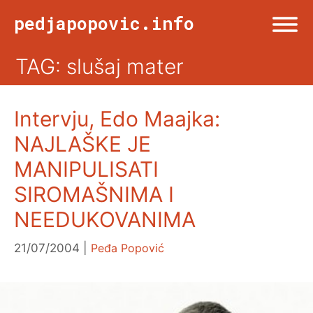
Skip
pedjapopovic.info
to
content
TAG: slušaj mater
Menu
NASLOVNA
Intervju, Edo Maajka:
DRUŠTVO
NAJLAŠKE JE
MANIPULISATI
KULTURA
SIROMAŠNIMA I
SPORT
NEEDUKOVANIMA
21/07/2004
Peđa Popović
VIŠE OD TWITA
FOTO & ŽURNALIZAM