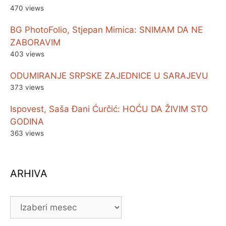
470 views
BG PhotoFolio, Stjepan Mimica: SNIMAM DA NE
ZABORAVIM
403 views
ODUMIRANJE SRPSKE ZAJEDNICE U SARAJEVU
373 views
Ispovest, Saša Đani Ćurčić: HOĆU DA ŽIVIM STO
GODINA
363 views
ARHIVA
ARHIVA