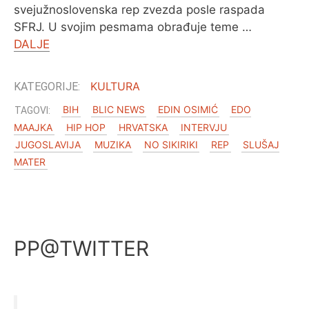
svejužnoslovenska rep zvezda posle raspada
SFRJ. U svojim pesmama obrađuje teme …
DALJE
KULTURA
BIH
BLIC NEWS
EDIN OSIMIĆ
EDO
MAAJKA
HIP HOP
HRVATSKA
INTERVJU
JUGOSLAVIJA
MUZIKA
NO SIKIRIKI
REP
SLUŠAJ
MATER
PP@TWITTER