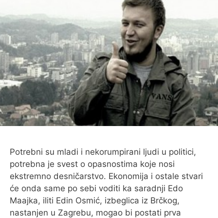
O MENI
Potrebni su mladi i nekorumpirani ljudi u politici,
potrebna je svest o opasnostima koje nosi
ekstremno desničarstvo. Ekonomija i ostale stvari
će onda same po sebi voditi ka saradnji Edo
Maajka, iliti Edin Osmić, izbeglica iz Brčkog,
nastanjen u Zagrebu, mogao bi postati prva