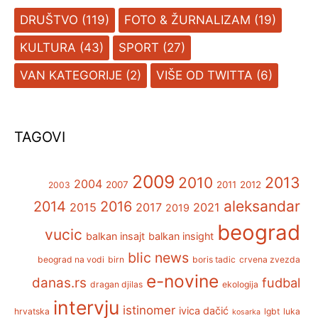
DRUŠTVO
(119)
FOTO & ŽURNALIZAM
(19)
KULTURA
(43)
SPORT
(27)
VAN KATEGORIJE
(2)
VIŠE OD TWITTA
(6)
TAGOVI
2009
2013
2010
2004
2007
2011
2012
2003
aleksandar
2014
2016
2015
2017
2021
2019
beograd
vucic
balkan insajt
balkan insight
blic news
beograd na vodi
birn
boris tadic
crvena zvezda
e-novine
danas.rs
fudbal
dragan djilas
ekologija
intervju
istinomer
ivica dačić
hrvatska
lgbt
luka
kosarka