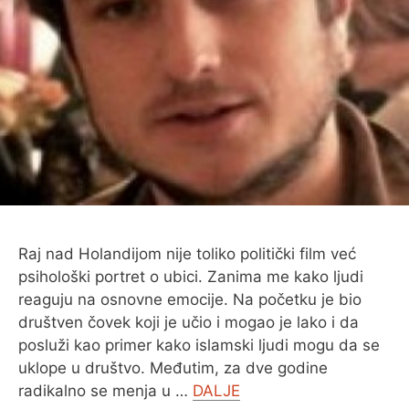
O MENI
Raj nad Holandijom nije toliko politički film već
psihološki portret o ubici. Zanima me kako ljudi
reaguju na osnovne emocije. Na početku je bio
društven čovek koji je učio i mogao je lako i da
posluži kao primer kako islamski ljudi mogu da se
uklope u društvo. Međutim, za dve godine
radikalno se menja u …
DALJE