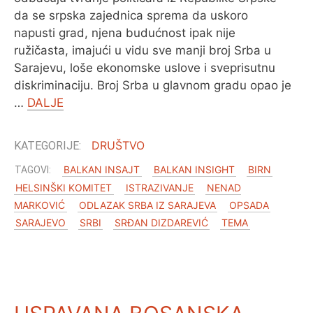
da se srpska zajednica sprema da uskoro
napusti grad, njena budućnost ipak nije
ružičasta, imajući u vidu sve manji broj Srba u
Sarajevu, loše ekonomske uslove i sveprisutnu
diskriminaciju. Broj Srba u glavnom gradu opao je
…
DALJE
DRUŠTVO
BALKAN INSAJT
BALKAN INSIGHT
BIRN
HELSINŠKI KOMITET
ISTRAZIVANJE
NENAD
MARKOVIĆ
ODLAZAK SRBA IZ SARAJEVA
OPSADA
SARAJEVO
SRBI
SRĐAN DIZDAREVIĆ
TEMA