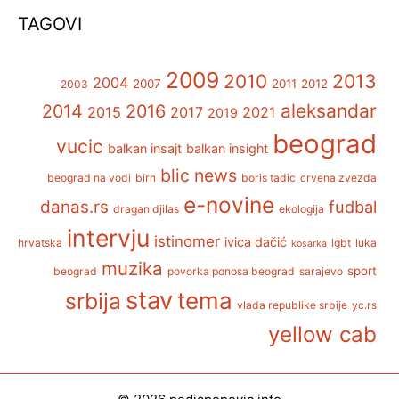
TAGOVI
2009
2013
2010
2004
2007
2011
2012
2003
aleksandar
2014
2016
2015
2017
2021
2019
beograd
vucic
balkan insajt
balkan insight
blic news
beograd na vodi
birn
boris tadic
crvena zvezda
e-novine
danas.rs
fudbal
dragan djilas
ekologija
intervju
istinomer
ivica dačić
hrvatska
lgbt
luka
kosarka
muzika
sport
beograd
povorka ponosa beograd
sarajevo
stav
tema
srbija
vlada republike srbije
yc.rs
yellow cab