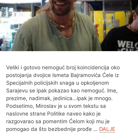
O MENI
Veliki i gotovo nemoguć broj koincidencija oko
postojanja dvojice Ismeta Bajramovića Ćele iz
Specijalnih policijskih snaga u opkoljenom
Sarajevu se ipak pokazao kao nemoguć. Ime,
prezime, nadimak, jedinica…ipak je mnogo.
Podsetimo, Miroslav je u svom tekstu sa
naslovne strane Politike naveo kako je
razgovarao sa pomentim Ćelom koji mu je
pomogao da što bezbednije prođe …
DALJE