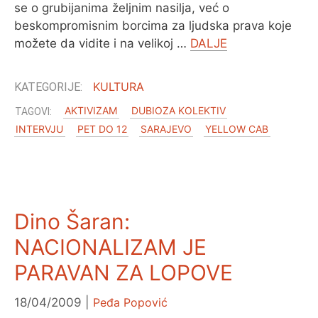
se o grubijanima željnim nasilja, već o
beskompromisnim borcima za ljudska prava koje
možete da vidite i na velikoj …
DALJE
KULTURA
AKTIVIZAM
DUBIOZA KOLEKTIV
INTERVJU
PET DO 12
SARAJEVO
YELLOW CAB
Dino Šaran:
NACIONALIZAM JE
PARAVAN ZA LOPOVE
18/04/2009
Peđa Popović