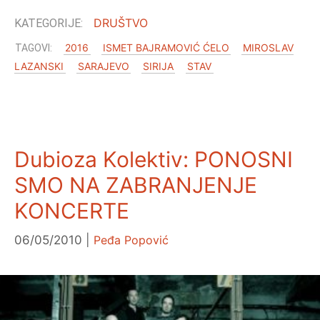
DRUŠTVO
2016
ISMET BAJRAMOVIĆ ĆELO
MIROSLAV
LAZANSKI
SARAJEVO
SIRIJA
STAV
Dubioza Kolektiv: PONOSNI
SMO NA ZABRANJENJE
KONCERTE
06/05/2010
Peđa Popović