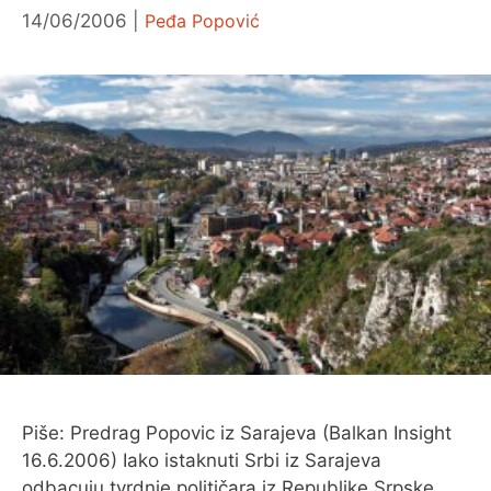
14/06/2006
Peđa Popović
Piše: Predrag Popovic iz Sarajeva (Balkan Insight
16.6.2006) Iako istaknuti Srbi iz Sarajeva
odbacuju tvrdnje političara iz Republike Srpske