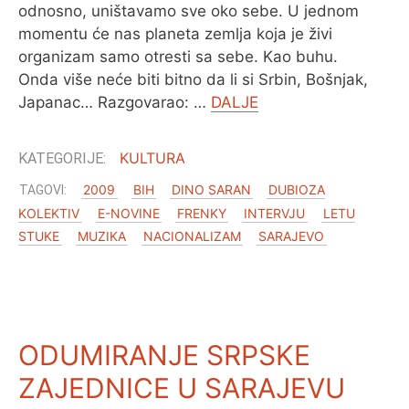
odnosno, uništavamo sve oko sebe. U jednom
momentu će nas planeta zemlja koja je živi
organizam samo otresti sa sebe. Kao buhu.
Onda više neće biti bitno da li si Srbin, Bošnjak,
Japanac… Razgovarao: …
DALJE
KULTURA
2009
BIH
DINO SARAN
DUBIOZA
KOLEKTIV
E-NOVINE
FRENKY
INTERVJU
LETU
STUKE
MUZIKA
NACIONALIZAM
SARAJEVO
ODUMIRANJE SRPSKE
ZAJEDNICE U SARAJEVU