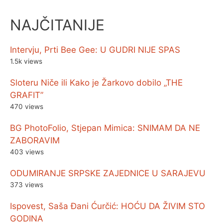
NAJČITANIJE
Intervju, Prti Bee Gee: U GUDRI NIJE SPAS
1.5k views
Sloteru Niče ili Kako je Žarkovo dobilo „THE
GRAFIT”
470 views
BG PhotoFolio, Stjepan Mimica: SNIMAM DA NE
ZABORAVIM
403 views
ODUMIRANJE SRPSKE ZAJEDNICE U SARAJEVU
373 views
Ispovest, Saša Đani Ćurčić: HOĆU DA ŽIVIM STO
GODINA