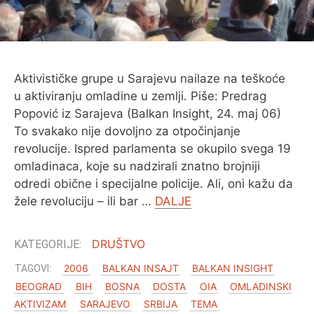
Aktivističke grupe u Sarajevu nailaze na teškoće
u aktiviranju omladine u zemlji. Piše: Predrag
Popović iz Sarajeva (Balkan Insight, 24. maj 06)
To svakako nije dovoljno za otpočinjanje
revolucije. Ispred parlamenta se okupilo svega 19
omladinaca, koje su nadzirali znatno brojniji
odredi obične i specijalne policije. Ali, oni kažu da
žele revoluciju – ili bar …
DALJE
DRUŠTVO
2006
BALKAN INSAJT
BALKAN INSIGHT
BEOGRAD
BIH
BOSNA
DOSTA
OIA
OMLADINSKI
AKTIVIZAM
SARAJEVO
SRBIJA
TEMA