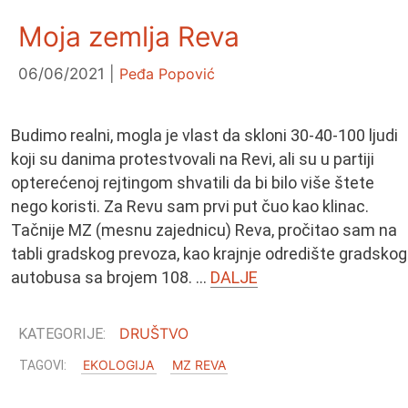
Moja zemlja Reva
06/06/2021
Peđa Popović
Budimo realni, mogla je vlast da skloni 30-40-100 ljudi
koji su danima protestvovali na Revi, ali su u partiji
opterećenoj rejtingom shvatili da bi bilo više štete
nego koristi. Za Revu sam prvi put čuo kao klinac.
Tačnije MZ (mesnu zajednicu) Reva, pročitao sam na
tabli gradskog prevoza, kao krajnje odredište gradskog
autobusa sa brojem 108. …
DALJE
DRUŠTVO
EKOLOGIJA
MZ REVA