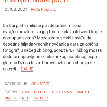
25/03/2021
Peđa Popović
Da li bi platili milione pa i desetine miliona
evra/dolara/funti za jpg fomat kolaža ili tweet koji je
dostupan svima? Možda vam se više sviđa da
desetine hiljada vrednih novčanica date za običnu
fotografiju nečeg običnog, poput Bruklinškog mosta
doduše napravljene iz ruke nekog posebnog poput
glumca Džona Kliza. Upravo ovh dana obaraju se
rekordi …
DALJE
DRUŠTVO
2021
BEEPLE
BLOCKCHAIN
KRIPTO
VALUTE
NFT
TWITTER