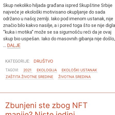
Skup nekoliko hiljada građana ispred Skupštine Srbije
najveće je ekološki motivisano okupljanje do sada
održano u našoj zemlji. Iako pod imenom ustanak, nije
značio bilo kakvo nasilje, a i pored toga što se nije digl
“kuka i motika” može se sa sigurnošću reći da je ovaj
skup bio uspešan. Iako do masovnih gibanja nije došlo,
…
DALJE
DRUŠTVO
2021
EKOLOGIJA
EKOLOŠKI USTANAK
ZAŠTITA ŽIVOTNE SREDINE
ŽIVOTNA SREDINA
Zbunjeni ste zbog NFT
manije? Niste jedini