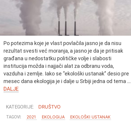
Po potezima koje je vlast povlačila jasno je da nisu
rezultat svesti već moranja, a jasno je da je pritisak
građana u nedostatku političke volje i slabosti
institucija možda i najjači alat za odbranu voda,
vazduha i zemlje. Iako se “ekološki ustanak” desio pre
mesec dana ekologija je i dalje u Srbiji jedna od tema …
DALJE
DRUŠTVO
2021
EKOLOGIJA
EKOLOŠKI USTANAK