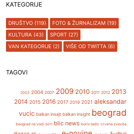
KATEGORIJE
DRUŠTVO
(119)
FOTO & ŽURNALIZAM
(19)
KULTURA
(43)
SPORT
(27)
VAN KATEGORIJE
(2)
VIŠE OD TWITTA
(6)
TAGOVI
2009
2013
2010
2004
2007
2011
2012
2003
aleksandar
2014
2016
2015
2017
2021
2019
beograd
vucic
balkan insajt
balkan insight
blic news
beograd na vodi
birn
boris tadic
crvena zvezda
e-novine
danas.rs
fudbal