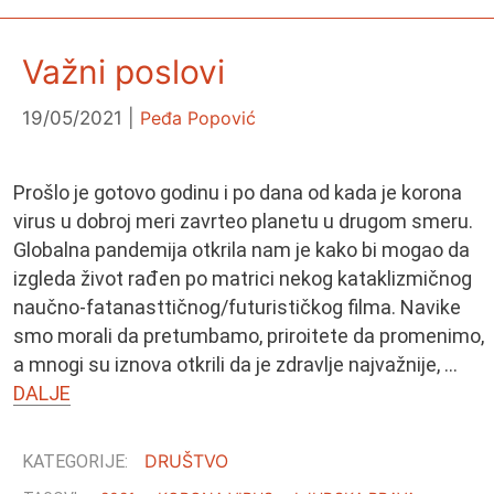
Važni poslovi
19/05/2021
Peđa Popović
Prošlo je gotovo godinu i po dana od kada je korona
virus u dobroj meri zavrteo planetu u drugom smeru.
Globalna pandemija otkrila nam je kako bi mogao da
izgleda život rađen po matrici nekog kataklizmičnog
naučno-fatanasttičnog/futurističkog filma. Navike
smo morali da pretumbamo, priroitete da promenimo,
a mnogi su iznova otkrili da je zdravlje najvažnije, …
DALJE
DRUŠTVO