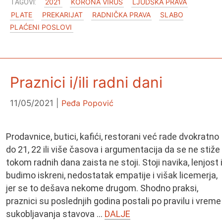
2021
KORONA VIRUS
LJUDSKA PRAVA
PLATE
PREKARIJAT
RADNIČKA PRAVA
SLABO
PLAĆENI POSLOVI
Praznici i/ili radni dani
11/05/2021
Peđa Popović
Prodavnice, butici, kafići, restorani već rade dvokratno
do 21, 22 ili više časova i argumentacija da se ne stiže
tokom radnih dana zaista ne stoji. Stoji navika, lenjost 
budimo iskreni, nedostatak empatije i višak licemerja,
jer se to dešava nekome drugom. Shodno praksi,
praznici su poslednjih godina postali po pravilu i vreme
sukobljavanja stavova …
DALJE