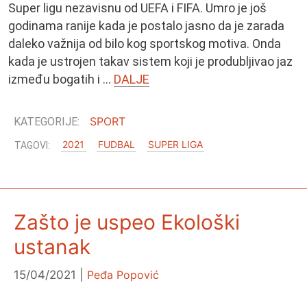
Super ligu nezavisnu od UEFA i FIFA. Umro je još
godinama ranije kada je postalo jasno da je zarada
daleko važnija od bilo kog sportskog motiva. Onda
kada je ustrojen takav sistem koji je produbljivao jaz
između bogatih i …
DALJE
SPORT
2021
FUDBAL
SUPER LIGA
Zašto je uspeo Ekološki
ustanak
15/04/2021
Peđa Popović