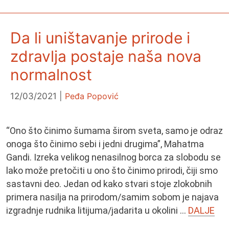
Da li uništavanje prirode i
zdravlja postaje naša nova
normalnost
12/03/2021
Peđa Popović
“Ono što činimo šumama širom sveta, samo je odraz
onoga što činimo sebi i jedni drugima”, Mahatma
Gandi. Izreka velikog nenasilnog borca za slobodu se
lako može pretočiti u ono što činimo prirodi, čiji smo
sastavni deo. Jedan od kako stvari stoje zlokobnih
primera nasilja na prirodom/samim sobom je najava
izgradnje rudnika litijuma/jadarita u okolini …
DALJE