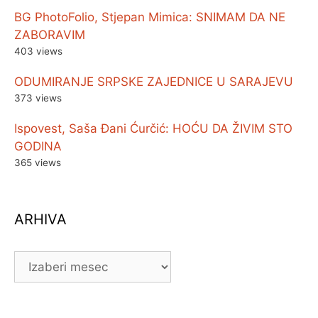
BG PhotoFolio, Stjepan Mimica: SNIMAM DA NE
ZABORAVIM
403 views
ODUMIRANJE SRPSKE ZAJEDNICE U SARAJEVU
373 views
Ispovest, Saša Đani Ćurčić: HOĆU DA ŽIVIM STO
GODINA
365 views
ARHIVA
ARHIVA