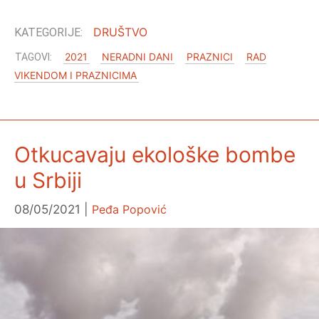
DRUŠTVO
2021
NERADNI DANI
PRAZNICI
RAD
VIKENDOM I PRAZNICIMA
Otkucavaju ekološke bombe
u Srbiji
08/05/2021
Peđa Popović