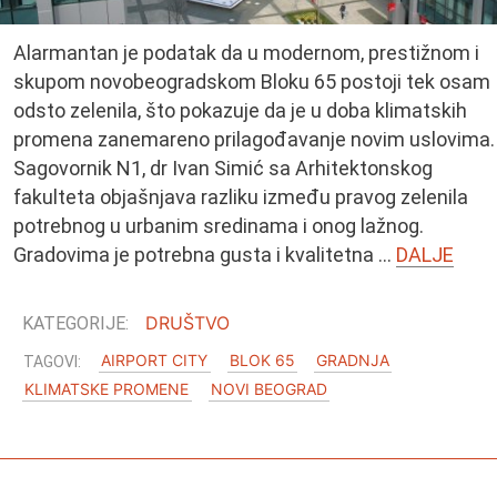
Alarmantan je podatak da u modernom, prestižnom i
O MENI
skupom novobeogradskom Bloku 65 postoji tek osam
odsto zelenila, što pokazuje da je u doba klimatskih
promena zanemareno prilagođavanje novim uslovima.
Sagovornik N1, dr Ivan Simić sa Arhitektonskog
fakulteta objašnjava razliku između pravog zelenila
potrebnog u urbanim sredinama i onog lažnog.
Gradovima je potrebna gusta i kvalitetna …
DALJE
DRUŠTVO
AIRPORT CITY
BLOK 65
GRADNJA
KLIMATSKE PROMENE
NOVI BEOGRAD