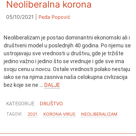
Neoliberalna korona
05/10/2021
Peđa Popović
Neoliberalizam je postao dominantni ekonomski ali i
društveni model u poslednjih 40 godina. Po njemu se
ustrojavaju sve vrednosti u društvu, gde je tržište
jedino važno i jedino što se vrednuje i gde sve ima
svoju cenu u novcu. Ostale vrednosti polako nestaju
iako se na njima zasniva naša celokupna civlizacija
bez koje se ne …
DALJE
DRUŠTVO
2021
KORONA VIRUS
NEOLIBERALIZAM