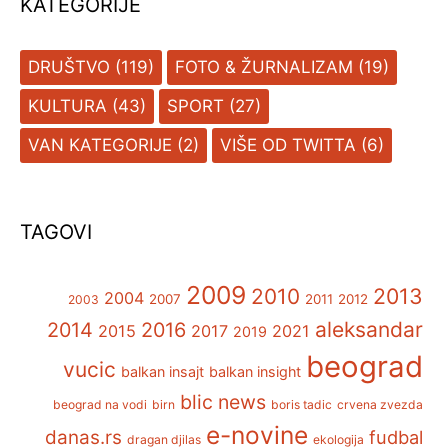
KATEGORIJE
DRUŠTVO
(119)
FOTO & ŽURNALIZAM
(19)
KULTURA
(43)
SPORT
(27)
VAN KATEGORIJE
(2)
VIŠE OD TWITTA
(6)
TAGOVI
2009
2013
2010
2004
2007
2011
2012
2003
aleksandar
2014
2016
2015
2017
2021
2019
beograd
vucic
balkan insajt
balkan insight
blic news
beograd na vodi
birn
boris tadic
crvena zvezda
e-novine
danas.rs
fudbal
dragan djilas
ekologija