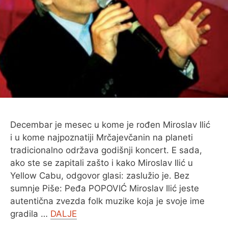
O MENI
Decembar je mesec u kome je rođen Miroslav Ilić
i u kome najpoznatiji Mrčajevčanin na planeti
tradicionalno održava godišnji koncert. E sada,
ako ste se zapitali zašto i kako Miroslav Ilić u
Yellow Cabu, odgovor glasi: zaslužio je. Bez
sumnje Piše: Peđa POPOVIĆ Miroslav Ilić jeste
autentična zvezda folk muzike koja je svoje ime
gradila …
DALJE