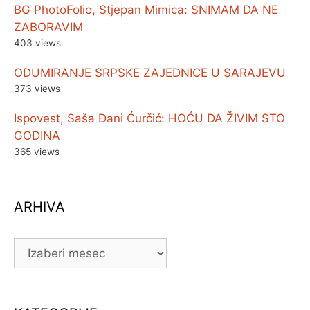
BG PhotoFolio, Stjepan Mimica: SNIMAM DA NE
ZABORAVIM
403 views
ODUMIRANJE SRPSKE ZAJEDNICE U SARAJEVU
373 views
Ispovest, Saša Đani Ćurčić: HOĆU DA ŽIVIM STO
GODINA
365 views
ARHIVA
ARHIVA