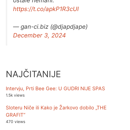
ostale nemani.
https://t.co/apkP1R3cUI
— gan-ci.biz (@djapdjape)
December 3, 2024
NAJČITANIJE
Intervju, Prti Bee Gee: U GUDRI NIJE SPAS
1.5k views
Sloteru Niče ili Kako je Žarkovo dobilo „THE
GRAFIT”
470 views