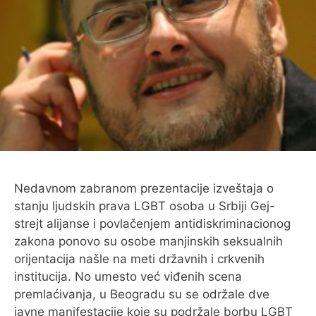
Nedavnom zabranom prezentacije izveštaja o
stanju ljudskih prava LGBT osoba u Srbiji Gej-
strejt alijanse i povlačenjem antidiskriminacionog
zakona ponovo su osobe manjinskih seksualnih
orijentacija našle na meti državnih i crkvenih
institucija. No umesto već viđenih scena
premlaćivanja, u Beogradu su se održale dve
javne manifestacije koje su podržale borbu LGBT