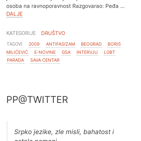
osoba na ravnoporavnost Razgovarao: Peđa …
DALJE
DRUŠTVO
2009
ANTIFASIZAM
BEOGRAD
BORIS
MILIĆEVIĆ
E-NOVINE
GSA
INTERVJU
LGBT
PARADA
SAVA CENTAR
PP@TWITTER
Srpko jezike, zle misli, bahatost i