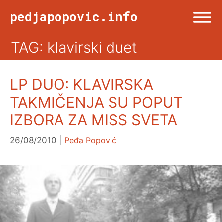
Skip
pedjapopovic.info
to
content
TAG: klavirski duet
Menu
NASLOVNA
LP DUO: KLAVIRSKA
DRUŠTVO
TAKMIČENJA SU POPUT
IZBORA ZA MISS SVETA
KULTURA
26/08/2010
Peđa Popović
SPORT
VIŠE OD TWITA
FOTO & ŽURNALIZAM