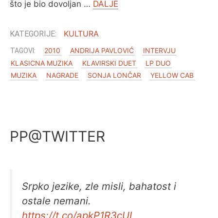
što je bio dovoljan …
DALJE
KULTURA
2010
ANDRIJA PAVLOVIĆ
INTERVJU
KLASICNA MUZIKA
KLAVIRSKI DUET
LP DUO
MUZIKA
NAGRADE
SONJA LONČAR
YELLOW CAB
PP@TWITTER
Srpko jezike, zle misli, bahatost i
ostale nemani.
https://t.co/apkP1R3cUI