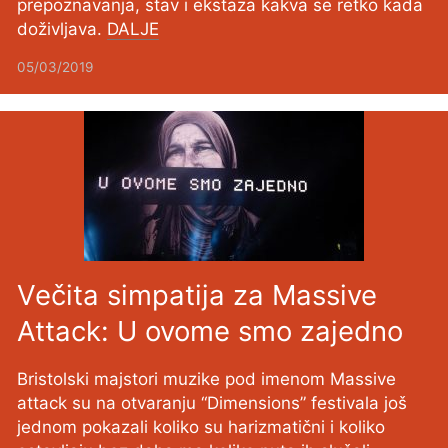
prepoznavanja, stav i ekstaza kakva se retko kada
doživljava.
DALJE
05/03/2019
Večita simpatija za Massive
Attack: U ovome smo zajedno
Bristolski majstori muzike pod imenom Massive
attack su na otvaranju “Dimensions” festivala još
jednom pokazali koliko su harizmatični i koliko