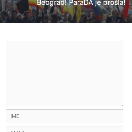
Beograd! ParaDA je prošla!
Comment
Name
Email