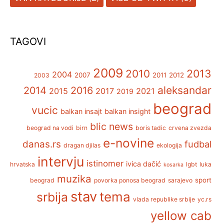
TAGOVI
2009
2013
2010
2004
2007
2011
2012
2003
aleksandar
2014
2016
2015
2017
2021
2019
beograd
vucic
balkan insajt
balkan insight
blic news
beograd na vodi
birn
boris tadic
crvena zvezda
e-novine
danas.rs
fudbal
dragan djilas
ekologija
intervju
istinomer
ivica dačić
hrvatska
lgbt
luka
kosarka
muzika
sport
beograd
povorka ponosa beograd
sarajevo
stav
tema
srbija
vlada republike srbije
yc.rs
yellow cab