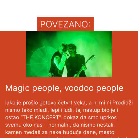
POVEZANO:
Magic people, voodoo people
Iako je prošlo gotovo četvrt veka, a ni mi ni Prodidži
nismo tako mladi, lepi i ludi, taj nastup bio je i
ostao “THE KONCERT”, dokaz da smo uprkos
svemu oko nas – normalni, da nismo nestali,
kamen međaš za neke buduće dane, mesto