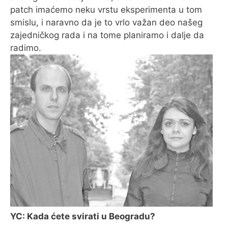
patch imaćemo neku vrstu eksperimenta u tom
smislu, i naravno da je to vrlo važan deo našeg
zajedničkog rada i na tome planiramo i dalje da
radimo.
YC: Kada ćete svirati u Beogradu?