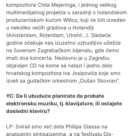
kompozitora Chila Mejeringa, i jednog velikog
multimedijalnog projekta u saradnji s holandskom
producentskom kućom Willco, koji će biti izveden
u nekoliko većih gradova u Holandiji
(Amsterdam, Roterdam, Utreht…). Sledeće
godine očekuje nas izuzetno uzbudljivo učešće
na čuvenom Zagrebačkom bijenalu, gde ćemo
imati dva koncerta. Nedavno je u Zagrebu
objavljen CD na kome se nalazi i jedno delo
hrvatskog kompozitora Iva Josipovića koje smo
izveli sa gudačkim orkestrom „Dušan Skovran”.
YC: Da li ubuduće planirate da probate
elektronsku muziku, tj. klavijature, ili ostajete
dosledni klaviru?
LP: Svirali smo već dela Philipa Glassa na
analognim sintisajzerima, a na festivalu Dis-