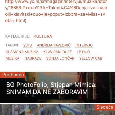
http://www.yc.rs/sr/magazin/intervjui/muzika/stor
y/1885/LP+duo%3A+Takmi%C4%8Denja+za+najb
olji+klavirski+duo+je+poput+izbora+za+Miss+sv
eta+.html
)
KULTURA
2010
ANDRIJA PAVLOVIĆ
INTERVJU
KLASICNA MUZIKA
KLAVIRSKI DUET
LP DUO
MUZIKA
NAGRADE
SONJA LONČAR
YELLOW CAB
Prethodno
BG PhotoFolio, Stjepan Mimica:
SNIMAM DA NE ZABORAVIM
Sledeće