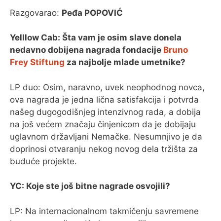
Razgovarao:
Peđa POPOVIĆ
Yelllow Cab: Šta vam je osim slave donela
nedavno dobijena nagrada fondacije
Bruno
Frey Stiftung
za najbolje mlade umetnike?
LP duo: Osim, naravno, uvek neophodnog novca,
ova nagrada je jedna lična satisfakcija i potvrda
našeg dugogodišnjeg intenzivnog rada, a dobija
na još većem značaju činjenicom da je dobijaju
uglavnom državljani Nemačke. Nesumnjivo je da
doprinosi otvaranju nekog novog dela tržišta za
buduće projekte.
YC: Koje ste još bitne nagrade osvojili?
LP: Na internacionalnom takmičenju savremene