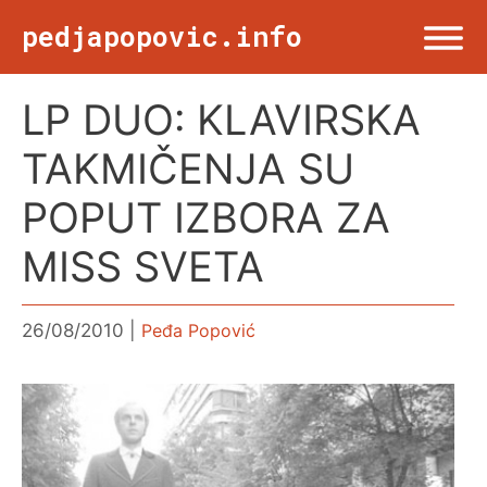
Skip
pedjapopovic.info
to
content
LP DUO: KLAVIRSKA
Menu
NASLOVNA
TAKMIČENJA SU
DRUŠTVO
POPUT IZBORA ZA
MISS SVETA
KULTURA
26/08/2010
Peđa Popović
SPORT
VIŠE OD TWITA
FOTO & ŽURNALIZAM