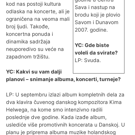
kod nas postoji kultura
Sava i nastup na
odlaska na koncerte, ali je
brodu koji je plovio
ograničena na veoma mali
Savom i Dunavom
broj ljudi. Takođe,
2007. godine.
koncertna ponuda i
dinamika sadržaja
YC: Gde biste
neuporedivo su veće na
voleli da svirate?
zapadnom tržištu.
LP: Svuda.
YC: Kakvi su vam dalji
planovi – snimanje albuma, koncerti, turneje?
LP: U septembru izlazi album kompletnih dela za
dva klavira čuvenog danskog kompozitora Kima
Helwega, na kome smo intenzivno radili
poslednje dve godine. Kada izađe album,
uslediće više promotivnih koncerata u Danskoj. U
planu je priprema albuma muzike holandskog