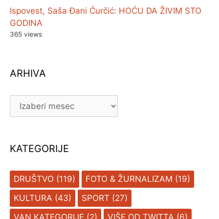
Ispovest, Saša Đani Ćurčić: HOĆU DA ŽIVIM STO
GODINA
365 views
ARHIVA
ARHIVA
KATEGORIJE
DRUŠTVO
(119)
FOTO & ŽURNALIZAM
(19)
KULTURA
(43)
SPORT
(27)
VAN KATEGORIJE
(2)
VIŠE OD TWITTA
(6)