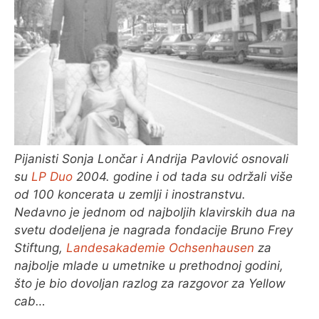
O MENI
Pijanisti Sonja Lončar i Andrija Pavlović osnovali
su
LP Duo
2004. godine i od tada su održali više
od 100 koncerata u zemlji i inostranstvu.
Nedavno je jednom od najboljih klavirskih dua na
svetu dodeljena je nagrada fondacije Bruno Frey
Stiftung,
Landesakademie Ochsenhausen
za
najbolje mlade u umetnike u prethodnoj godini,
što je bio dovoljan razlog za razgovor za Yellow
cab…