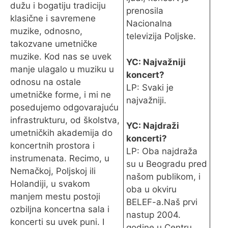
dužu i bogatiju tradiciju
prenosila
klasične i savremene
Nacionalna
muzike, odnosno,
televizija Poljske.
takozvane umetničke
muzike. Kod nas se uvek
YC: Najvažniji
manje ulagalo u muziku u
koncert?
odnosu na ostale
LP: Svaki je
umetničke forme, i mi ne
najvažniji.
posedujemo odgovarajuću
infrastrukturu, od školstva,
YC: Najdraži
umetničkih akademija do
koncerti?
koncertnih prostora i
LP: Oba najdraža
instrumenata. Recimo, u
su u Beogradu pred
Nemačkoj, Poljskoj ili
našom publikom, i
Holandiji, u svakom
oba u okviru
manjem mestu postoji
BELEF-a.Naš prvi
ozbiljna koncertna sala i
nastup 2004.
koncerti su uvek puni. I
godine u Centru