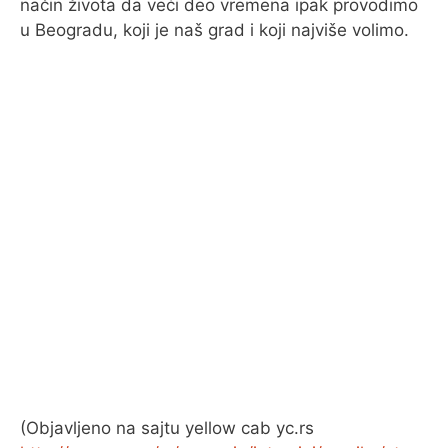
način života da veći deo vremena ipak provodimo
u Beogradu, koji je naš grad i koji najviše volimo.
(Objavljeno na sajtu yellow cab yc.rs