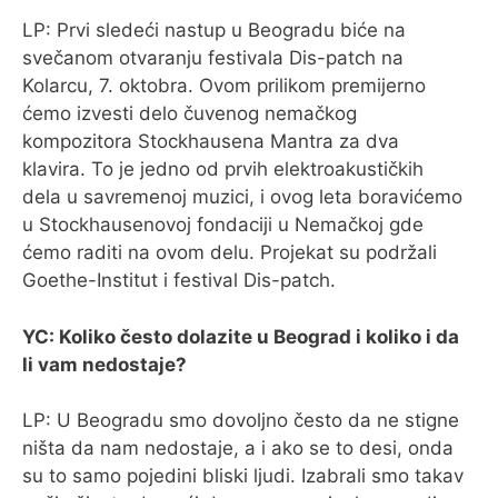
LP: Prvi sledeći nastup u Beogradu biće na
svečanom otvaranju festivala Dis-patch na
Kolarcu, 7. oktobra. Ovom prilikom premijerno
ćemo izvesti delo čuvenog nemačkog
kompozitora Stockhausena Mantra za dva
klavira. To je jedno od prvih elektroakustičkih
dela u savremenoj muzici, i ovog leta boravićemo
u Stockhausenovoj fondaciji u Nemačkoj gde
ćemo raditi na ovom delu. Projekat su podržali
Goethe-Institut i festival Dis-patch.
YC: Koliko često dolazite u Beograd i koliko i da
li vam nedostaje?
LP: U Beogradu smo dovoljno često da ne stigne
ništa da nam nedostaje, a i ako se to desi, onda
su to samo pojedini bliski ljudi. Izabrali smo takav