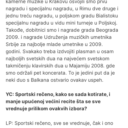
kamerne muzike u Krakovu osvojili smo prvu
nagradu i specijalnu nagradu, u Rimu dve druge i
jednu treću nagradu, u poljskom gradu Bialistoku
specijalnu nagradu u vidu mini turneje u Poljskoj.
Takođe, dobitnici smo i nagrade grada Beograda
2009. i nagrade Udruženja muzičkih umetnika
Srbije za najbolje mlade umetnike u 2009.
godini. Svakako treba izdvojiti plasman u osam
najboljih svetskih dua na najvećem svetskom
takmičenju klavirskih dua u Majamiju 2008. gde
smo održali pet koncerata. To je jedini put da je
neki duo s Balkana ostvario ovakav uspeh.
YC: Sportski rečeno, kako se sada kotirate, i
manje upućenoj većini recite šta se sve
vrednuje prilikom ovakvih izbora?
LP: Sportski rečeno, sve se vrednuje, čak i ono