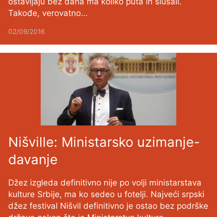
ostavljaju bez daha ma koliko puta ih slušali.
Takođe, verovatno…
02/09/2016
Nišville: Ministarsko uzimanje-
davanje
Džez izgleda definitivno nije po volji ministarstava
kulture Srbije, ma ko sedeo u fotelji. Najveći srpski
džez festival Nišvil definitivno je ostao bez podrške