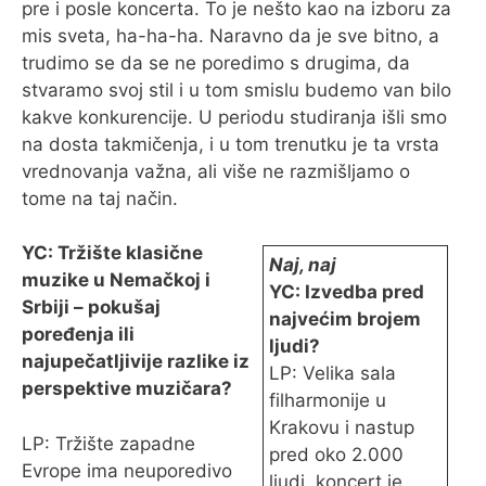
pre i posle koncerta. To je nešto kao na izboru za
mis sveta, ha-ha-ha. Naravno da je sve bitno, a
trudimo se da se ne poredimo s drugima, da
stvaramo svoj stil i u tom smislu budemo van bilo
kakve konkurencije. U periodu studiranja išli smo
na dosta takmičenja, i u tom trenutku je ta vrsta
vrednovanja važna, ali više ne razmišljamo o
tome na taj način.
YC: Tržište klasične
Naj, naj
muzike u Nemačkoj i
YC: Izvedba pred
Srbiji – pokušaj
najvećim brojem
poređenja ili
ljudi?
najupečatljivije razlike iz
LP: Velika sala
perspektive muzičara?
filharmonije u
Krakovu i nastup
LP: Tržište zapadne
pred oko 2.000
Evrope ima neuporedivo
ljudi, koncert je