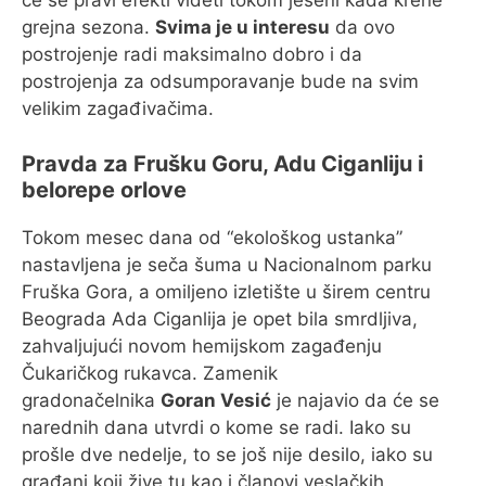
će se pravi efekti videti tokom jeseni kada krene
grejna sezona.
Svima je u interesu
da ovo
postrojenje radi maksimalno dobro i da
postrojenja za odsumporavanje bude na svim
velikim zagađivačima.
Pravda za Frušku Goru, Adu Ciganliju i
belorepe orlove
Tokom mesec dana od “ekološkog ustanka”
nastavljena je seča šuma u Nacionalnom parku
Fruška Gora, a omiljeno izletište u širem centru
Beograda Ada Ciganlija je opet bila smrdljiva,
zahvaljujući novom hemijskom zagađenju
Čukaričkog rukavca. Zamenik
gradonačelnika
Goran Vesić
je najavio da će se
narednih dana utvrdi o kome se radi. Iako su
prošle dve nedelje, to se još nije desilo, iako su
građani koji žive tu kao i članovi veslačkih