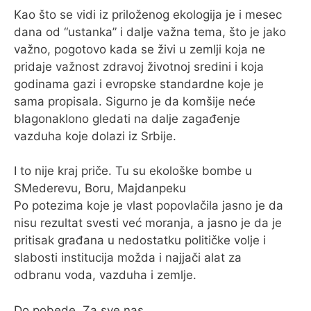
Kao što se vidi iz priloženog ekologija je i mesec
dana od “ustanka” i dalje važna tema, što je jako
važno, pogotovo kada se živi u zemlji koja ne
pridaje važnost zdravoj životnoj sredini i koja
godinama gazi i evropske standardne koje je
sama propisala. Sigurno je da komšije neće
blagonaklono gledati na dalje zagađenje
vazduha koje dolazi iz Srbije.
I to nije kraj priče. Tu su ekološke bombe u
SMederevu, Boru, Majdanpeku
Po potezima koje je vlast popovlačila jasno je da
nisu rezultat svesti već moranja, a jasno je da je
pritisak građana u nedostatku političke volje i
slabosti institucija možda i najjači alat za
odbranu voda, vazduha i zemlje.
Do pobede. Za sve nas.