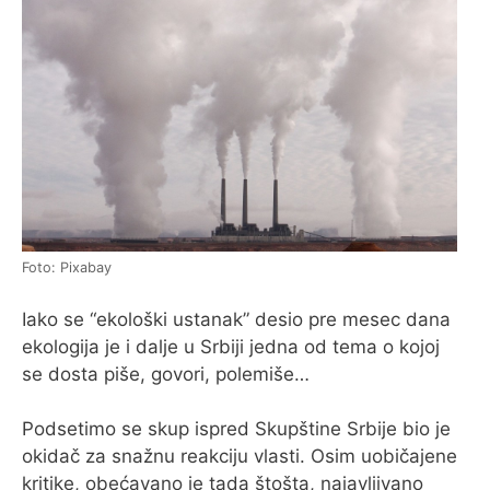
O MENI
Foto: Pixabay
Iako se “ekološki ustanak” desio pre mesec dana
ekologija je i dalje u Srbiji jedna od tema o kojoj
se dosta piše, govori, polemiše…
Podsetimo se skup ispred Skupštine Srbije bio je
okidač za snažnu reakciju vlasti. Osim uobičajene
kritike, obećavano je tada štošta, najavljivano