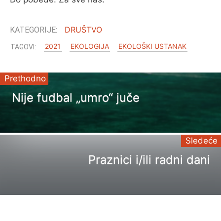
DRUŠTVO
2021
EKOLOGIJA
EKOLOŠKI USTANAK
Prethodno
Nije fudbal „umro“ juče
Sledeće
Praznici i/ili radni dani