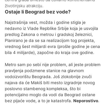
životinjsku atrakciju.
Ostaje li Beograd bez vode?
Najstrašnija vest, možda i godine stigla je
nedavno iz Vlade Repblike Srbije koja je usvojila
predlog Zakona o metrou i gradskoj železnici,
Planirano je da se sa realizacijom tog projekta,
vrednog šest milijardi evra (prošle godine je cena
bila 4 milijarde), započne do kraja ove godine.
Metro sam po sebi nije problem, ali jeste problem
pravljenja podzmene stanice na glavnom
vodoizvorištu Beograda. Još zlokobnije zvuči
najava da će Makiš biti mesto izgradnje novog
poslovno stambenog kompleksa, što bi
potencijalno moglo da vodi da Beograd ostane
bez pijaće vode, a to je katastrofa.
Neporostivo
.