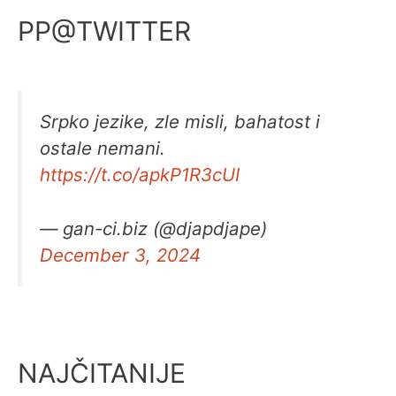
PP@TWITTER
Srpko jezike, zle misli, bahatost i
ostale nemani.
https://t.co/apkP1R3cUI
— gan-ci.biz (@djapdjape)
December 3, 2024
NAJČITANIJE