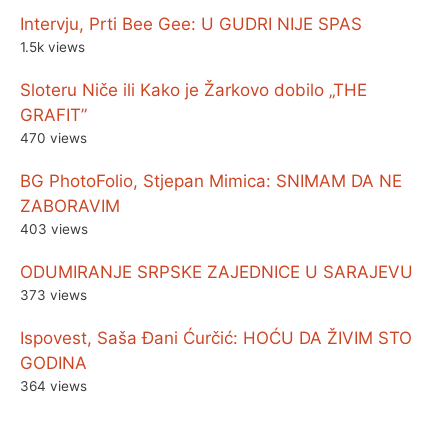
Intervju, Prti Bee Gee: U GUDRI NIJE SPAS
1.5k views
Sloteru Niče ili Kako je Žarkovo dobilo „THE
GRAFIT”
470 views
BG PhotoFolio, Stjepan Mimica: SNIMAM DA NE
ZABORAVIM
403 views
ODUMIRANJE SRPSKE ZAJEDNICE U SARAJEVU
373 views
Ispovest, Saša Đani Ćurčić: HOĆU DA ŽIVIM STO
GODINA
364 views