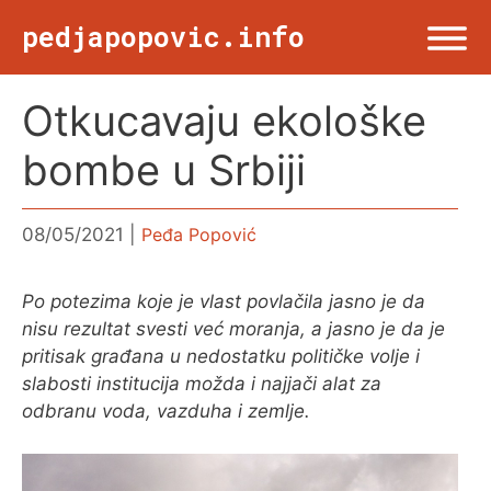
Skip
pedjapopovic.info
to
content
Otkucavaju ekološke
Menu
NASLOVNA
bombe u Srbiji
DRUŠTVO
08/05/2021
Peđa Popović
KULTURA
Po potezima koje je vlast povlačila jasno je da
nisu rezultat svesti već moranja, a jasno je da je
SPORT
pritisak građana u nedostatku političke volje i
slabosti institucija možda i najjači alat za
VIŠE OD TWITA
odbranu voda, vazduha i zemlje.
FOTO & ŽURNALIZAM