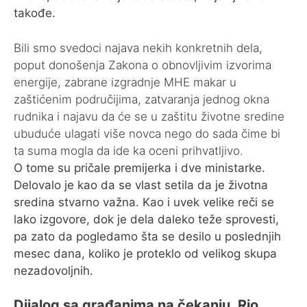
takođe.
Bili smo svedoci najava nekih konkretnih dela,
poput donošenja Zakona o obnovljivim izvorima
energije, zabrane izgradnje MHE makar u
zaštićenim područijima, zatvaranja jednog okna
rudnika i najavu da će se u zaštitu životne sredine
ubuduće ulagati više novca nego do sada čime bi
ta suma mogla da ide ka oceni prihvatljivo.
O tome su pričale premijerka i dve ministarke.
Delovalo je kao da se vlast setila da je životna
sredina stvarno važna. Kao i uvek velike reči se
lako izgovore, dok je dela daleko teže sprovesti,
pa zato da pogledamo šta se desilo u poslednjih
mesec dana, koliko je proteklo od velikog skupa
nezadovoljnih.
Dijalog sa građan
ima
na čekanju,
Rio