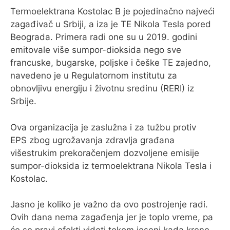
Termoelektrana Kostolac B je pojedinačno najveći
zagađivač u Srbiji, a iza je TE Nikola Tesla pored
Beograda. Primera radi one su u 2019. godini
emitovale više sumpor-dioksida nego sve
francuske, bugarske, poljske i češke TE zajedno,
navedeno je u Regulatornom institutu za
obnovljivu energiju i životnu sredinu (RERI) iz
Srbije.
Ova organizacija je zaslužna i za tužbu protiv
EPS zbog ugrožavanja zdravlja građana
višestrukim prekoračenjem dozvoljene emisije
sumpor-dioksida iz termoelektrana Nikola Tesla i
Kostolac.
Jasno je koliko je važno da ovo postrojenje radi.
Ovih dana nema zagađenja jer je toplo vreme, pa