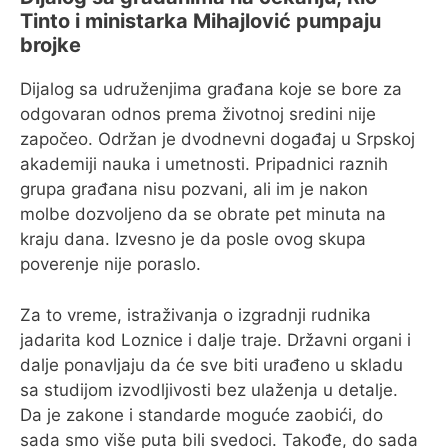
Tinto i ministarka Mihajlović pumpaju
brojke
Dijalog sa udruženjima građana koje se bore za
odgovaran odnos prema životnoj sredini nije
započeo. Održan je dvodnevni događaj u Srpskoj
akademiji nauka i umetnosti. Pripadnici raznih
grupa građana nisu pozvani, ali im je nakon
molbe dozvoljeno da se obrate pet minuta na
kraju dana. Izvesno je da posle ovog skupa
poverenje nije poraslo.
Za to vreme, istraživanja o izgradnji rudnika
jadarita kod Loznice i dalje traje. Državni organi i
dalje ponavljaju da će sve biti urađeno u skladu
sa studijom izvodljivosti bez ulaženja u detalje.
Da je zakone i standarde moguće zaobići, do
sada smo više puta bili svedoci. Takođe, do sada