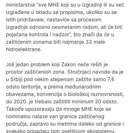
ministarstva “sve MHE koji su u izgradnji ili su već
izgrađene u skladu sa propisima, ukoliko su se
istih pridržavale, nastaviće sa procesom
izgradnje odnosno nesmetanim radom, ali će biti
pojačana kontrola i nadzor”, što znači da će u
zaštićenim zonama biti najmanje 33 male
hidroelektrane.
Još jedan problem koji Zakon neće rešiti je
prostor zaštićenioh zona. Stručnjaci navode da je
u Srbiji pod nekim stepenom zaštite samo 7,6
odsto teritorije, a prema međunarodnim
obavezama, konvencija o biološkoj raznovrsnosti,
do 2020. je trebalo zaštititi minimum 20 odsto.
Takođe upozoravaju da mnoge MHE koje se
nominalno nalaze van granica zaštićenog
područja, zapravo su metrima daleko od granice i
svakako pripadaju tom osetljivom ekosistemu.