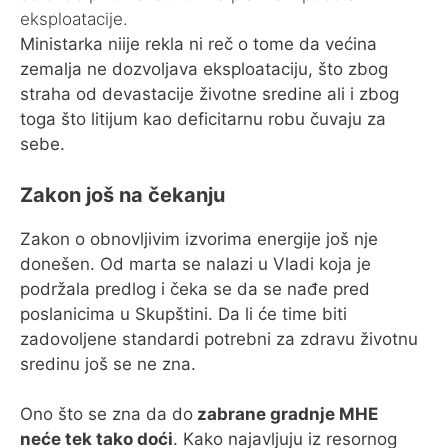
eksploatacije.
Ministarka niije rekla ni reč o tome da većina
zemalja ne dozvoljava eksploataciju, što zbog
straha od devastacije životne sredine ali i zbog
toga što litijum kao deficitarnu robu čuvaju za
sebe.
Zakon još na čekanju
Zakon o obnovljivim izvorima energije još nje
donešen. Od marta se nalazi u Vladi koja je
podržala predlog i čeka se da se nađe pred
poslanicima u Skupštini. Da li će time biti
zadovoljene standardi potrebni za zdravu životnu
sredinu još se ne zna.
Ono što se zna da do
zabrane gradnje MHE
neće tek tako doći
. Kako najavljuju iz resornog