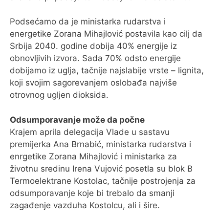
Podsećamo da je ministarka rudarstva i
energetike Zorana Mihajlović postavila kao cilj da
Srbija 2040. godine dobija 40% energije iz
obnovljivih izvora. Sada 70% odsto energije
dobijamo iz uglja, tačnije najslabije vrste – lignita,
koji svojim sagorevanjem oslobađa najviše
otrovnog ugljen dioksida.
Odsumporavanje može da počne
Krajem aprila delegacija Vlade u sastavu
premijerka Ana Brnabić, ministarka rudarstva i
enrgetike Zorana Mihajlović i ministarka za
životnu sredinu Irena Vujović posetla su blok B
Termoelektrane Kostolac, tačnije postrojenja za
odsumporavanje koje bi trebalo da smanji
zagađenje vazduha Kostolcu, ali i šire.