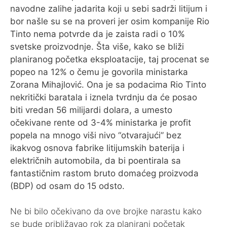
navodne zalihe jadarita koji u sebi sadrži litijum i
bor našle su se na proveri jer osim kompanije Rio
Tinto nema potvrde da je zaista radi o 10%
svetske proizvodnje. Šta više, kako se bliži
planiranog početka eksploatacije, taj procenat se
popeo na 12% o čemu je govorila ministarka
Zorana Mihajlović. Ona je sa podacima Rio Tinto
nekritički baratala i iznela tvrdnju da će posao
biti vredan 56 milijardi dolara, a umesto
očekivane rente od 3-4% ministarka je profit
popela na mnogo viši nivo “otvarajući” bez
ikakvog osnova fabrike litijumskih baterija i
električnih automobila, da bi poentirala sa
fantastičnim rastom bruto domaćeg proizvoda
(BDP) od osam do 15 odsto.
Ne bi bilo očekivano da ove brojke narastu kako
se bude približavao rok za planirani početak