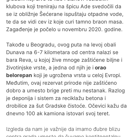
klubova koji treniraju na špicu Ade svedočili da
se iz obližnje Šećerane ispuštaju otpadne vode,
te da se vidi cev iz koje curi tamno braon masa.
Zagađenje je počelo u novembru 2020. godine.
Takođe u Beogradu, ovog puta na levoj obali
Dunava na 6-7 kilometara od centra nalazi se
bara Reva, u kojoj žive mnoge zaštićene biljne i
životinjske vrste, a jedna od njih je i
orao
belorepan
koji je ugrožena vrsta u celoj Evropi.
Međutim, ovaj rezervat prirode nije zaštićeno
dobro a umesto brige preti mu nestanak. Razlog
je deponija i sistem za reciklažu betona i
drobilice za šut Gradske čistoće. Očevici kažu da
dnevno 100 ak kamiona istovari svoj teret.
Izgleda da nam je važnije da imamo đubre blizu
centra grada umesto da čuvamo kontitnentalnu