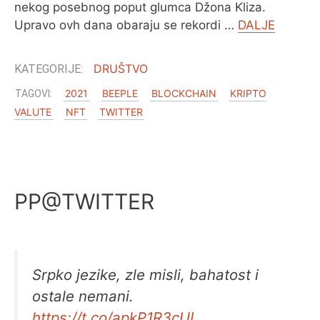
nekog posebnog poput glumca Džona Kliza.
Upravo ovh dana obaraju se rekordi …
DALJE
O MENI
DRUŠTVO
2021
BEEPLE
BLOCKCHAIN
KRIPTO
VALUTE
NFT
TWITTER
PP@TWITTER
Srpko jezike, zle misli, bahatost i
ostale nemani.
https://t.co/apkP1R3cUI