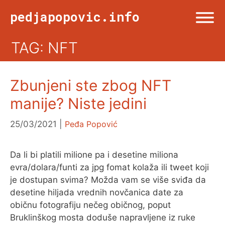
Skip
pedjapopovic.info
to
content
TAG: NFT
Menu
NASLOVNA
Zbunjeni ste zbog NFT
DRUŠTVO
manije? Niste jedini
KULTURA
25/03/2021
Peđa Popović
SPORT
Da li bi platili milione pa i desetine miliona
evra/dolara/funti za jpg fomat kolaža ili tweet koji
je dostupan svima? Možda vam se više sviđa da
VIŠE OD TWITA
desetine hiljada vrednih novčanica date za
običnu fotografiju nečeg običnog, poput
Bruklinškog mosta doduše napravljene iz ruke
FOTO & ŽURNALIZAM