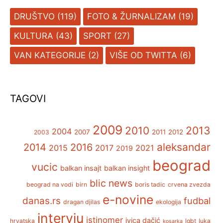
DRUŠTVO
(119)
FOTO & ŽURNALIZAM
(19)
KULTURA
(43)
SPORT
(27)
VAN KATEGORIJE
(2)
VIŠE OD TWITTA
(6)
TAGOVI
2009
2013
2010
2004
2007
2011
2012
2003
aleksandar
2014
2016
2015
2017
2021
2019
beograd
vucic
balkan insajt
balkan insight
blic news
beograd na vodi
birn
boris tadic
crvena zvezda
e-novine
danas.rs
fudbal
dragan djilas
ekologija
intervju
istinomer
ivica dačić
hrvatska
lgbt
luka
kosarka