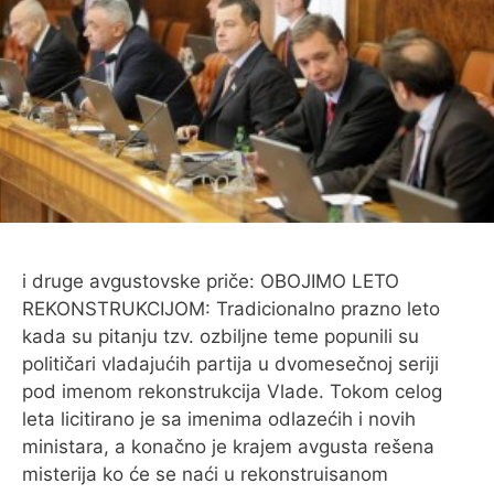
i druge avgustovske priče: OBOJIMO LETO
REKONSTRUKCIJOM: Tradicionalno prazno leto
kada su pitanju tzv. ozbiljne teme popunili su
političari vladajućih partija u dvomesečnoj seriji
pod imenom rekonstrukcija Vlade. Tokom celog
leta licitirano je sa imenima odlazećih i novih
ministara, a konačno je krajem avgusta rešena
misterija ko će se naći u rekonstruisanom