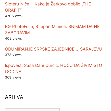
Sloteru Niče ili Kako je Žarkovo dobilo „THE
GRAFIT”
470 views
BG PhotoFolio, Stjepan Mimica: SNIMAM DA NE
ZABORAVIM
403 views
ODUMIRANJE SRPSKE ZAJEDNICE U SARAJEVU
373 views
Ispovest, Saša Đani Ćurčić: HOĆU DA ŽIVIM STO
GODINA
363 views
ARHIVA
ARHIVA