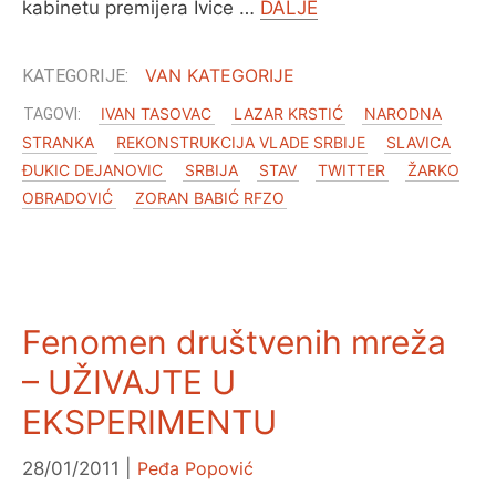
kabinetu premijera Ivice …
DALJE
VAN KATEGORIJE
IVAN TASOVAC
LAZAR KRSTIĆ
NARODNA
STRANKA
REKONSTRUKCIJA VLADE SRBIJE
SLAVICA
ĐUKIC DEJANOVIC
SRBIJA
STAV
TWITTER
ŽARKO
OBRADOVIĆ
ZORAN BABIĆ RFZO
Fenomen društvenih mreža
– UŽIVAJTE U
EKSPERIMENTU
28/01/2011
Peđa Popović