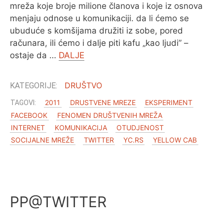
mreža koje broje milione članova i koje iz osnova
menjaju odnose u komunikaciji. da li ćemo se
ubuduće s komšijama družiti iz sobe, pored
računara, ili ćemo i dalje piti kafu „kao ljudi” –
ostaje da …
DALJE
DRUŠTVO
2011
DRUSTVENE MREZE
EKSPERIMENT
FACEBOOK
FENOMEN DRUŠTVENIH MREŽA
INTERNET
KOMUNIKACIJA
OTUDJENOST
SOCIJALNE MREŽE
TWITTER
YC.RS
YELLOW CAB
PP@TWITTER