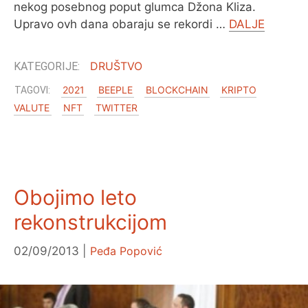
nekog posebnog poput glumca Džona Kliza.
Upravo ovh dana obaraju se rekordi …
DALJE
O MENI
DRUŠTVO
2021
BEEPLE
BLOCKCHAIN
KRIPTO
VALUTE
NFT
TWITTER
Obojimo leto
rekonstrukcijom
02/09/2013
Peđa Popović