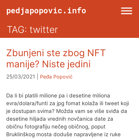
Skip
pedjapopovic.info
to
content
TAG: twitter
Menu
NASLOVNA
Zbunjeni ste zbog NFT
DRUŠTVO
manije? Niste jedini
KULTURA
25/03/2021
Peđa Popović
SPORT
Da li bi platili milione pa i desetine miliona
evra/dolara/funti za jpg fomat kolaža ili tweet koji
je dostupan svima? Možda vam se više sviđa da
VIŠE OD TWITA
desetine hiljada vrednih novčanica date za
običnu fotografiju nečeg običnog, poput
Bruklinškog mosta doduše napravljene iz ruke
FOTO & ŽURNALIZAM