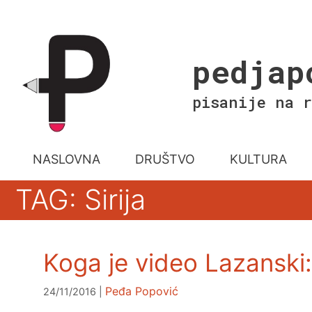
Skip
to
content
pedjap
pisanije na r
NASLOVNA
DRUŠTVO
KULTURA
TAG: Sirija
Koga je video Lazanski:
Peđa Popović
24/11/2016