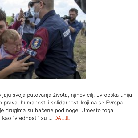
ljaju svoja putovanja života, njihov cilj, Evropska unija
h prava, humanosti i solidarnosti kojima se Evropa
kcije drugima su bačene pod noge. Umesto toga,
h kao “vrednosti” su …
DALJE