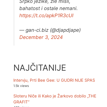
Srpko jezike, zle misli,
bahatost i ostale nemani.
https://t.co/apkP1R3cUI
— gan-ci.biz (@djapdjape)
December 3, 2024
NAJČITANIJE
Intervju, Prti Bee Gee: U GUDRI NIJE SPAS
1.5k views
Sloteru Niče ili Kako je Žarkovo dobilo „THE
GRAFIT”