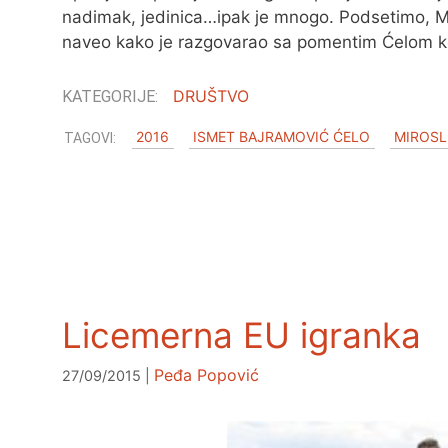
nadimak, jedinica…ipak je mnogo. Podsetimo, Mi
naveo kako je razgovarao sa pomentim Ćelom k
DRUŠTVO
2016
ISMET BAJRAMOVIĆ ĆELO
MIROSL
Licemerna EU igranka
Peđa Popović
27/09/2015