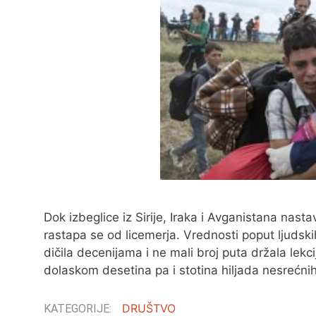
Dok izbeglice iz Sirije, Iraka i Avganistana nastav
rastapa se od licemerja. Vrednosti poput ljudski
dičila decenijama i ne mali broj puta držala le
dolaskom desetina pa i stotina hiljada nesrećni
DRUŠTVO