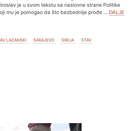
roslav je u svom tekstu sa naslovne strane Politike
oji mu je pomogao da što bezbednije prođe …
DALJE
AV LAZANSKI
SARAJEVO
SIRIJA
STAV