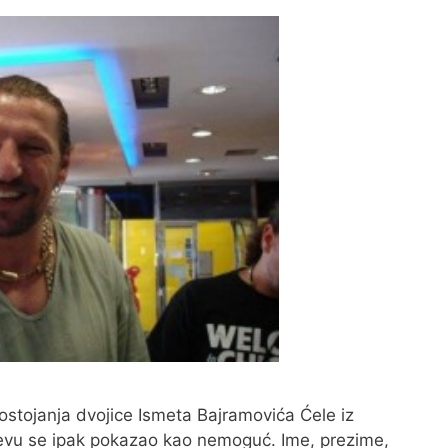
postojanja dvojice Ismeta Bajramovića Ćele iz
ajevu se ipak pokazao kao nemoguć. Ime, prezime,