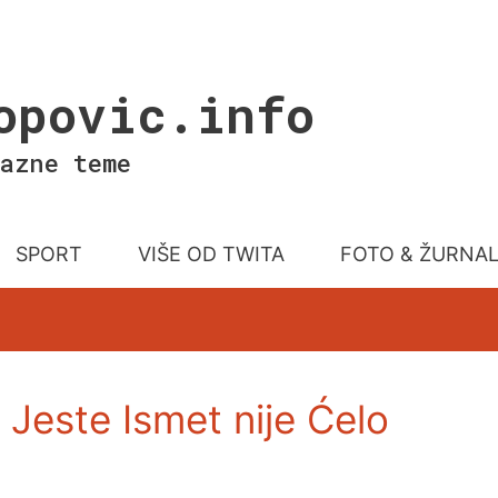
opovic.info
azne teme
SPORT
VIŠE OD TWITA
FOTO & ŽURNA
 Jeste Ismet nije Ćelo