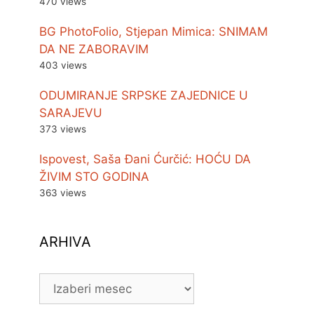
470 views
BG PhotoFolio, Stjepan Mimica: SNIMAM
DA NE ZABORAVIM
403 views
ODUMIRANJE SRPSKE ZAJEDNICE U
SARAJEVU
373 views
Ispovest, Saša Đani Ćurčić: HOĆU DA
ŽIVIM STO GODINA
363 views
ARHIVA
ARHIVA