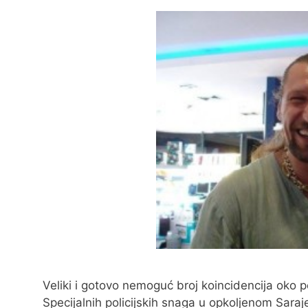
Veliki i gotovo nemoguć broj koincidencija oko 
Specijalnih policijskih snaga u opkoljenom Sar