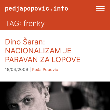
Skip
pedjapopovic.info
to
content
TAG: frenky
Menu
NASLOVNA
Dino Šaran:
DRUŠTVO
NACIONALIZAM JE
PARAVAN ZA LOPOVE
KULTURA
18/04/2009
Peđa Popović
SPORT
VIŠE OD TWITA
FOTO & ŽURNALIZAM