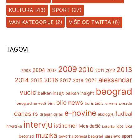
KULTURA
(43)
SPORT
(27)
VAN KATEGORIJE
(2)
VIŠE OD TWITTA
(6)
TAGOVI
2009
2013
2010
2004
2007
2011
2012
2003
aleksandar
2014
2016
2015
2017
2021
2019
beograd
vucic
balkan insajt
balkan insight
blic news
beograd na vodi
birn
boris tadic
crvena zvezda
e-novine
danas.rs
fudbal
dragan djilas
ekologija
intervju
istinomer
ivica dačić
hrvatska
lgbt
luka
kosarka
muzika
sport
beograd
povorka ponosa beograd
sarajevo