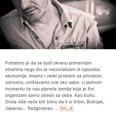
O MENI
Potrebno je da se ljudi okrenu primarnijim
stvarima nego što je nacionalizam ili lopovska
ekonomija. Imamo i veliki problem sa prirodom,
odnosno, uništavamo sve oko sebe. U jednom
momentu će nas planeta zemlja koja je živi
organizam samo otresti sa sebe. Kao buhu.
Onda više neće biti bitno da li si Srbin, Bošnjak,
Japanac… Razgovarao: …
DALJE