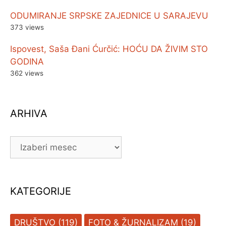
ODUMIRANJE SRPSKE ZAJEDNICE U SARAJEVU
373 views
Ispovest, Saša Đani Ćurčić: HOĆU DA ŽIVIM STO
GODINA
362 views
ARHIVA
ARHIVA
KATEGORIJE
DRUŠTVO
(119)
FOTO & ŽURNALIZAM
(19)