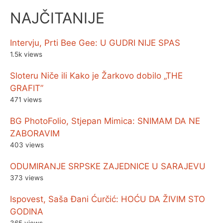
NAJČITANIJE
Intervju, Prti Bee Gee: U GUDRI NIJE SPAS
1.5k views
Sloteru Niče ili Kako je Žarkovo dobilo „THE
GRAFIT”
471 views
BG PhotoFolio, Stjepan Mimica: SNIMAM DA NE
ZABORAVIM
403 views
ODUMIRANJE SRPSKE ZAJEDNICE U SARAJEVU
373 views
Ispovest, Saša Đani Ćurčić: HOĆU DA ŽIVIM STO
GODINA