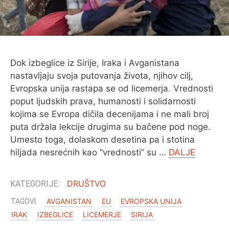
O MENI
Dok izbeglice iz Sirije, Iraka i Avganistana
nastavljaju svoja putovanja života, njihov cilj,
Evropska unija rastapa se od licemerja. Vrednosti
poput ljudskih prava, humanosti i solidarnosti
kojima se Evropa dičila decenijama i ne mali broj
puta držala lekcije drugima su bačene pod noge.
Umesto toga, dolaskom desetina pa i stotina
hiljada nesrećnih kao “vrednosti” su …
DALJE
DRUŠTVO
AVGANISTAN
EU
EVROPSKA UNIJA
IRAK
IZBEGLICE
LICEMERJE
SIRIJA