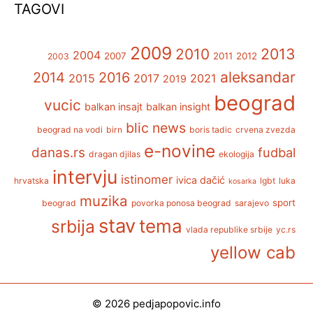
TAGOVI
2009
2013
2010
2004
2007
2011
2012
2003
aleksandar
2014
2016
2015
2017
2021
2019
beograd
vucic
balkan insajt
balkan insight
blic news
beograd na vodi
birn
boris tadic
crvena zvezda
e-novine
danas.rs
fudbal
dragan djilas
ekologija
intervju
istinomer
ivica dačić
hrvatska
lgbt
luka
kosarka
muzika
sport
beograd
povorka ponosa beograd
sarajevo
stav
tema
srbija
vlada republike srbije
yc.rs
yellow cab
© 2026
pedjapopovic.info