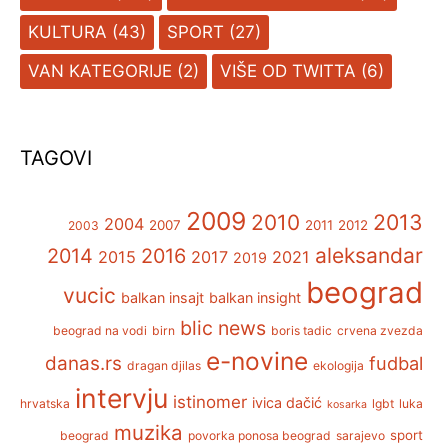
KULTURA
(43)
SPORT
(27)
VAN KATEGORIJE
(2)
VIŠE OD TWITTA
(6)
TAGOVI
2009
2013
2010
2004
2007
2011
2012
2003
aleksandar
2014
2016
2015
2017
2021
2019
beograd
vucic
balkan insajt
balkan insight
blic news
beograd na vodi
birn
boris tadic
crvena zvezda
e-novine
danas.rs
fudbal
dragan djilas
ekologija
intervju
istinomer
ivica dačić
hrvatska
lgbt
luka
kosarka
muzika
sport
beograd
povorka ponosa beograd
sarajevo