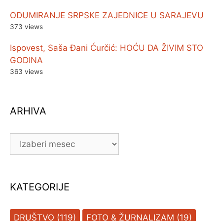
ODUMIRANJE SRPSKE ZAJEDNICE U SARAJEVU
373 views
Ispovest, Saša Đani Ćurčić: HOĆU DA ŽIVIM STO
GODINA
363 views
ARHIVA
ARHIVA
KATEGORIJE
DRUŠTVO
(119)
FOTO & ŽURNALIZAM
(19)