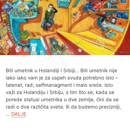
O MENI
Biti umetnik u Holandiji i Srbiji… Biti umetnik nije
lako iako vam je za uspeh svuda potrebno isto –
talenat, rad, selfmanagment i malo sreće. Isto
važi za Holandiju i Srbiju, s tim što se, kada se
porede statusi umetnika u dve zemlje, čini da se
radi o dva različita sveta. Ili da budemo precizniji,
…
DALJE