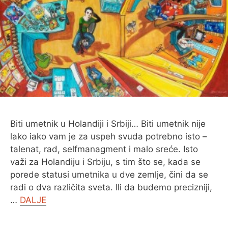
O MENI
Biti umetnik u Holandiji i Srbiji… Biti umetnik nije
lako iako vam je za uspeh svuda potrebno isto –
talenat, rad, selfmanagment i malo sreće. Isto
važi za Holandiju i Srbiju, s tim što se, kada se
porede statusi umetnika u dve zemlje, čini da se
radi o dva različita sveta. Ili da budemo precizniji,
…
DALJE