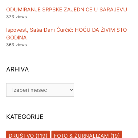
ODUMIRANJE SRPSKE ZAJEDNICE U SARAJEVU
373 views
Ispovest, Saša Đani Ćurčić: HOĆU DA ŽIVIM STO
GODINA
363 views
ARHIVA
ARHIVA
KATEGORIJE
DRUŠTVO
(119)
FOTO & ŽURNALIZAM
(19)