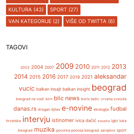
KULTURA
(43)
SPORT
(27)
VAN KATEGORIJE
(2)
VIŠE OD TWITTA
(6)
TAGOVI
2009
2013
2010
2004
2007
2011
2012
2003
aleksandar
2014
2016
2015
2017
2021
2019
beograd
vucic
balkan insajt
balkan insight
blic news
beograd na vodi
birn
boris tadic
crvena zvezda
e-novine
danas.rs
fudbal
dragan djilas
ekologija
intervju
istinomer
ivica dačić
hrvatska
lgbt
luka
kosarka
muzika
sport
beograd
povorka ponosa beograd
sarajevo