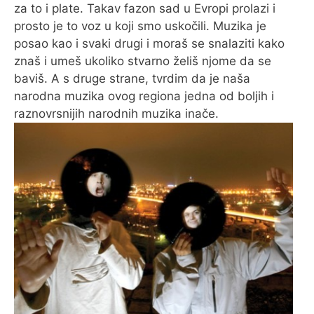
za to i plate. Takav fazon sad u Evropi prolazi i
prosto je to voz u koji smo uskočili. Muzika je
posao kao i svaki drugi i moraš se snalaziti kako
znaš i umeš ukoliko stvarno želiš njome da se
baviš. A s druge strane, tvrdim da je naša
narodna muzika ovog regiona jedna od boljih i
raznovrsnijih narodnih muzika inače.