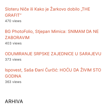
Sloteru Niče ili Kako je Žarkovo dobilo „THE
GRAFIT”
470 views
BG PhotoFolio, Stjepan Mimica: SNIMAM DA NE
ZABORAVIM
403 views
ODUMIRANJE SRPSKE ZAJEDNICE U SARAJEVU
373 views
Ispovest, Saša Đani Ćurčić: HOĆU DA ŽIVIM STO
GODINA
363 views
ARHIVA