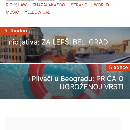
RICKSHAW
SHAZALAKAZOO
STRANCI
WORLD
MUSIC
YELLOW CAB
Prethodno
Inicijativa: ZA LEPŠI BELI GRAD
Sledeće
Plivači u Beogradu: PRIČA O
UGROŽENOJ VRSTI
Comment