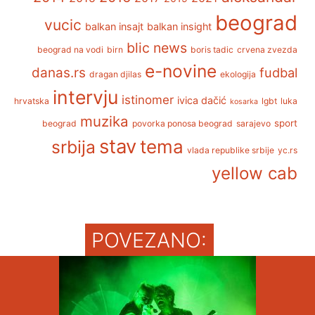
beograd
vucic
balkan insajt
balkan insight
blic news
beograd na vodi
birn
boris tadic
crvena zvezda
e-novine
danas.rs
fudbal
dragan djilas
ekologija
intervju
istinomer
ivica dačić
hrvatska
lgbt
luka
kosarka
muzika
sport
beograd
povorka ponosa beograd
sarajevo
stav
tema
srbija
vlada republike srbije
yc.rs
yellow cab
POVEZANO: