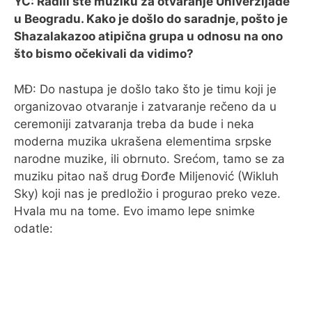
YC: Radili ste muziku za otvaranje Univerzijade
u Beogradu. Kako je došlo do saradnje, pošto je
Shazalakazoo atipična grupa u odnosu na ono
što bismo očekivali da vidimo?
MĐ: Do nastupa je došlo tako što je timu koji je
organizovao otvaranje i zatvaranje rečeno da u
ceremoniji zatvaranja treba da bude i neka
moderna muzika ukrašena elementima srpske
narodne muzike, ili obrnuto. Srećom, tamo se za
muziku pitao naš drug Đorđe Miljenović (Wikluh
Sky) koji nas je predložio i progurao preko veze.
Hvala mu na tome. Evo imamo lepe snimke
odatle: