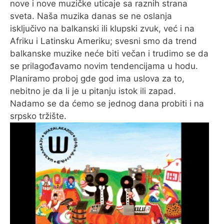
nove i nove muzičke uticaje sa raznih strana
sveta. Naša muzika danas se ne oslanja
isključivo na balkanski ili klupski zvuk, već i na
Afriku i Latinsku Ameriku; svesni smo da trend
balkanske muzike neće biti večan i trudimo se da
se prilagođavamo novim tendencijama u hodu.
Planiramo proboj gde god ima uslova za to,
nebitno je da li je u pitanju istok ili zapad.
Nadamo se da ćemo se jednog dana probiti i na
srpsko tržište.