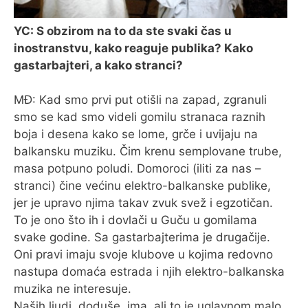
YC: S obzirom na to da ste svaki čas u
inostranstvu, kako reaguje publika? Kako
gastarbajteri, a kako stranci?
MĐ: Kad smo prvi put otišli na zapad, zgranuli
smo se kad smo videli gomilu stranaca raznih
boja i desena kako se lome, grče i uvijaju na
balkansku muziku. Čim krenu semplovane trube,
masa potpuno poludi. Domoroci (iliti za nas –
stranci) čine većinu elektro-balkanske publike,
jer je upravo njima takav zvuk svež i egzotičan.
To je ono što ih i dovlači u Guču u gomilama
svake godine. Sa gastarbajterima je drugačije.
Oni pravi imaju svoje klubove u kojima redovno
nastupa domaća estrada i njih elektro-balkanska
muzika ne interesuje.
Naših ljudi, doduše, ima, ali to je uglavnom malo