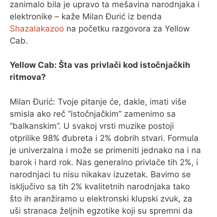
zanimalo bila je upravo ta mešavina narodnjaka i
elektronike – kaže Milan Đurić iz benda
Shazalakazoo
na početku razgovora za Yellow
Cab.
Yellow Cab: Šta vas privlači kod istočnjačkih
ritmova?
Milan Đurić: Tvoje pitanje će, dakle, imati više
smisla ako reč “istočnjačkim” zamenimo sa
“balkanskim”. U svakoj vrsti muzike postoji
otprilike 98% đubreta i 2% dobrih stvari. Formula
je univerzalna i može se primeniti jednako na i na
barok i hard rok. Nas generalno privlače tih 2%, i
narodnjaci tu nisu nikakav izuzetak. Bavimo se
isključivo sa tih 2% kvalitetnih narodnjaka tako
što ih aranžiramo u elektronski klupski zvuk, za
uši stranaca željnih egzotike koji su spremni da