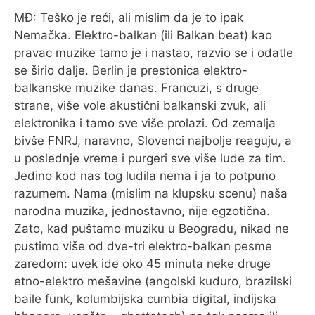
MĐ: Teško je reći, ali mislim da je to ipak
Nemačka. Elektro-balkan (ili Balkan beat) kao
pravac muzike tamo je i nastao, razvio se i odatle
se širio dalje. Berlin je prestonica elektro-
balkanske muzike danas. Francuzi, s druge
strane, više vole akustični balkanski zvuk, ali
elektronika i tamo sve više prolazi. Od zemalja
bivše FNRJ, naravno, Slovenci najbolje reaguju, a
u poslednje vreme i purgeri sve više lude za tim.
Jedino kod nas tog ludila nema i ja to potpuno
razumem. Nama (mislim na klupsku scenu) naša
narodna muzika, jednostavno, nije egzotična.
Zato, kad puštamo muziku u Beogradu, nikad ne
pustimo više od dve-tri elektro-balkan pesme
zaredom: uvek ide oko 45 minuta neke druge
etno-elektro mešavine (angolski kuduro, brazilski
baile funk, kolumbijska cumbia digital, indijska