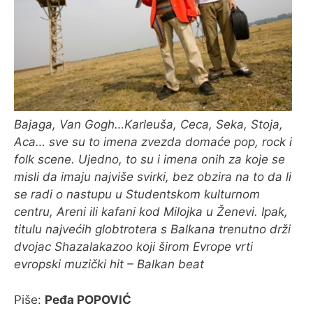
O MENI
Bajaga, Van Gogh…Karleuša, Ceca, Seka, Stoja,
Aca… sve su to imena zvezda domaće pop, rock i
folk scene. Ujedno, to su i imena onih za koje se
misli da imaju najviše svirki, bez obzira na to da li
se radi o nastupu u Studentskom kulturnom
centru, Areni ili kafani kod Milojka u Ženevi. Ipak,
titulu najvećih globtrotera s Balkana trenutno drži
dvojac Shazalakazoo koji širom Evrope vrti
evropski muzički hit – Balkan beat
Piše:
Peđa POPOVIĆ