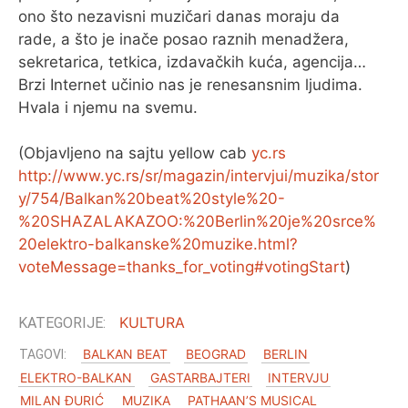
ono što nezavisni muzičari danas moraju da
rade, a što je inače posao raznih menadžera,
sekretarica, tetkica, izdavačkih kuća, agencija…
Brzi Internet učinio nas je renesansnim ljudima.
Hvala i njemu na svemu.
(Objavljeno na sajtu yellow cab
yc.rs
http://www.yc.rs/sr/magazin/intervjui/muzika/stor
y/754/Balkan%20beat%20style%20-
%20SHAZALAKAZOO:%20Berlin%20je%20srce%
20elektro-balkanske%20muzike.html?
voteMessage=thanks_for_voting#votingStart
)
KULTURA
BALKAN BEAT
BEOGRAD
BERLIN
ELEKTRO-BALKAN
GASTARBAJTERI
INTERVJU
MILAN ĐURIĆ
MUZIKA
PATHAAN’S MUSICAL