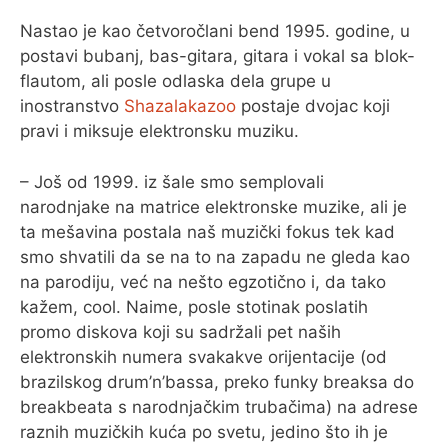
Nastao je kao četvoročlani bend 1995. godine, u
postavi bubanj, bas-gitara, gitara i vokal sa blok-
flautom, ali posle odlaska dela grupe u
inostranstvo
Shazalakazoo
postaje dvojac koji
pravi i miksuje elektronsku muziku.
– Još od 1999. iz šale smo semplovali
narodnjake na matrice elektronske muzike, ali je
ta mešavina postala naš muzički fokus tek kad
smo shvatili da se na to na zapadu ne gleda kao
na parodiju, već na nešto egzotično i, da tako
kažem, cool. Naime, posle stotinak poslatih
promo diskova koji su sadržali pet naših
elektronskih numera svakakve orijentacije (od
brazilskog drum’n’bassa, preko funky breaksa do
breakbeata s narodnjačkim trubačima) na adrese
raznih muzičkih kuća po svetu, jedino što ih je