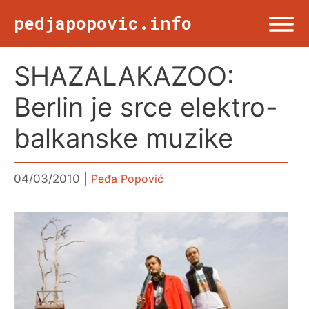
Skip
pedjapopovic.info
to
content
SHAZALAKAZOO:
Menu
NASLOVNA
Berlin je srce elektro-
DRUŠTVO
balkanske muzike
KULTURA
04/03/2010
Peđa Popović
SPORT
VIŠE OD TWITA
FOTO & ŽURNALIZAM