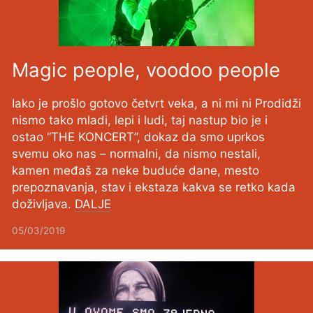
Magic people, voodoo people
Iako je prošlo gotovo četvrt veka, a ni mi ni Prodidži
nismo tako mladi, lepi i ludi, taj nastup bio je i
ostao “THE KONCERT”, dokaz da smo uprkos
svemu oko nas – normalni, da nismo nestali,
kamen međaš za neke buduće dane, mesto
prepoznavanja, stav i ekstaza kakva se retko kada
doživljava.
DALJE
05/03/2019