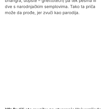
bhangra, uopšte – ghettotech) pa tek pesma ili
dve s narodnjačkim semplovima. Tako ta priča
može da prođe, jer zvuči kao parodija.