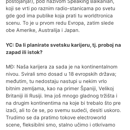
postojanja!), pod nazivom Speaking Balkanian,
koji se vrti po raznim radio-stanicama po svetu
gde god ima publike koja prati tu worldtronica
scenu. To je u prvom redu Evropa, zatim slede
obe Amerike, Australija i Japan.
YC: Da li planirate svetsku karijeru, tj. proboj na
zapad ili istok?
MĐ: Naša karijera za sada je na kontinentalnom
nivou. Svirali smo dosad u 18 evropskih država;
međutim, tu nedostaju nastupi u nekim vrlo
bitnim zemljama, kao na primer Španiji, Velikoj
Britaniji ili Rusiji. Ima još mnogo gladnog tržišta i
na drugim kontinentima na koje bi trebalo što pre
izaći, ali to će se, po svemu sudeći, desiti uskoro.
Trudimo se da pratimo tokove electroworld
scene, fleksibilni smo, stalno učimo i otkrivamo