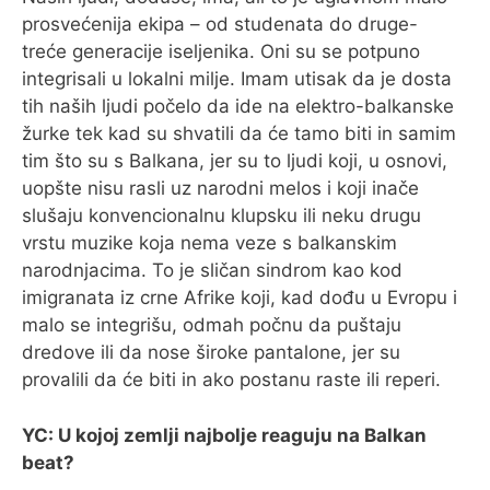
prosvećenija ekipa – od studenata do druge-
treće generacije iseljenika. Oni su se potpuno
integrisali u lokalni milje. Imam utisak da je dosta
tih naših ljudi počelo da ide na elektro-balkanske
žurke tek kad su shvatili da će tamo biti in samim
tim što su s Balkana, jer su to ljudi koji, u osnovi,
uopšte nisu rasli uz narodni melos i koji inače
slušaju konvencionalnu klupsku ili neku drugu
vrstu muzike koja nema veze s balkanskim
narodnjacima. To je sličan sindrom kao kod
imigranata iz crne Afrike koji, kad dođu u Evropu i
malo se integrišu, odmah počnu da puštaju
dredove ili da nose široke pantalone, jer su
provalili da će biti in ako postanu raste ili reperi.
YC: U kojoj zemlji najbolje reaguju na Balkan
beat?