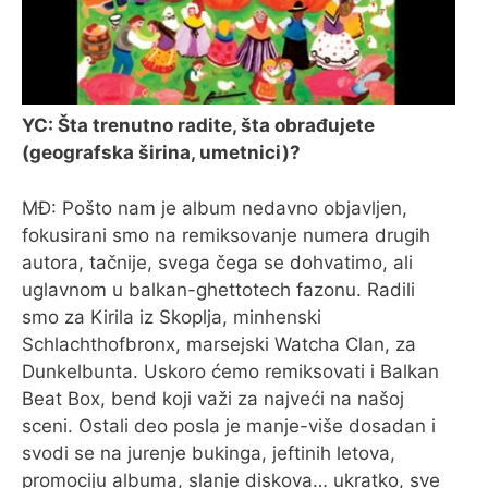
YC: Šta trenutno radite, šta obrađujete
(geografska širina, umetnici)?
MĐ: Pošto nam je album nedavno objavljen,
fokusirani smo na remiksovanje numera drugih
autora, tačnije, svega čega se dohvatimo, ali
uglavnom u balkan-ghettotech fazonu. Radili
smo za Kirila iz Skoplja, minhenski
Schlachthofbronx, marsejski Watcha Clan, za
Dunkelbunta. Uskoro ćemo remiksovati i Balkan
Beat Box, bend koji važi za najveći na našoj
sceni. Ostali deo posla je manje-više dosadan i
svodi se na jurenje bukinga, jeftinih letova,
promociju albuma, slanje diskova… ukratko, sve