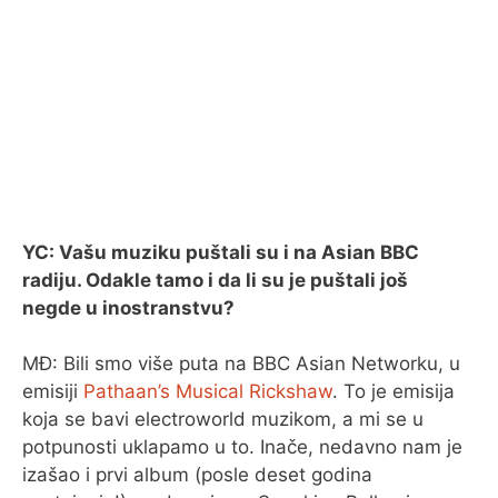
YC: Vašu muziku puštali su i na Asian BBC
radiju. Odakle tamo i da li su je puštali još
negde u inostranstvu?
MĐ: Bili smo više puta na BBC Asian Networku, u
emisiji
Pathaan’s Musical Rickshaw
. To je emisija
koja se bavi electroworld muzikom, a mi se u
potpunosti uklapamo u to. Inače, nedavno nam je
izašao i prvi album (posle deset godina