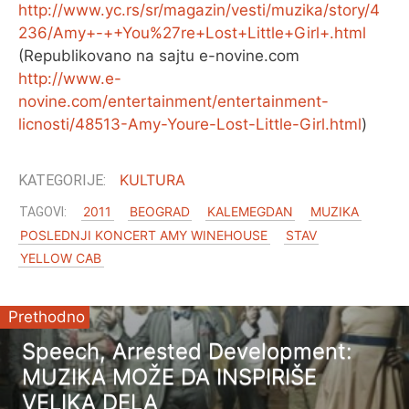
http://www.yc.rs/sr/magazin/vesti/muzika/story/4
236/Amy+-++You%27re+Lost+Little+Girl+.html
(Republikovano na sajtu e-novine.com
http://www.e-
novine.com/entertainment/entertainment-
licnosti/48513-Amy-Youre-Lost-Little-Girl.html
)
KULTURA
2011
BEOGRAD
KALEMEGDAN
MUZIKA
POSLEDNJI KONCERT AMY WINEHOUSE
STAV
YELLOW CAB
Prethodno
Speech, Arrested Development:
MUZIKA MOŽE DA INSPIRIŠE
VELIKA DELA