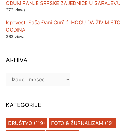
ODUMIRANJE SRPSKE ZAJEDNICE U SARAJEVU
373 views
Ispovest, Saša Đani Ćurčić: HOĆU DA ŽIVIM STO
GODINA
363 views
ARHIVA
ARHIVA
KATEGORIJE
DRUŠTVO
(119)
FOTO & ŽURNALIZAM
(19)