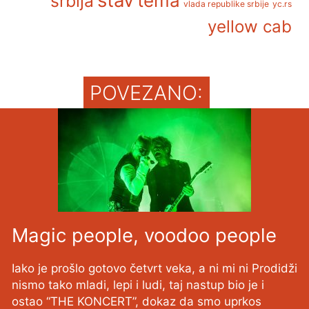
stav
tema
srbija
vlada republike srbije
yc.rs
yellow cab
POVEZANO:
Magic people, voodoo people
Iako je prošlo gotovo četvrt veka, a ni mi ni Prodidži
nismo tako mladi, lepi i ludi, taj nastup bio je i
ostao “THE KONCERT”, dokaz da smo uprkos