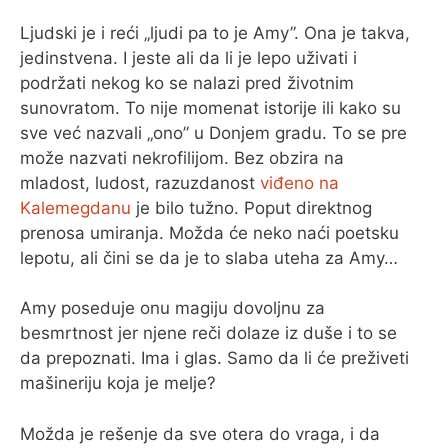
Ljudski je i reći „ljudi pa to je Amy”. Ona je takva,
jedinstvena. I jeste ali da li je lepo uživati i
podržati nekog ko se nalazi pred životnim
sunovratom. To nije momenat istorije ili kako su
sve već nazvali „ono” u Donjem gradu. To se pre
može nazvati nekrofilijom. Bez obzira na
mladost, ludost, razuzdanost
viđeno na
Kalemegdanu
je bilo tužno. Poput direktnog
prenosa umiranja. Možda će neko naći poetsku
lepotu, ali čini se da je to slaba uteha za Amy…
Amy poseduje onu magiju dovoljnu za
besmrtnost jer njene reči dolaze iz duše i to se
da prepoznati. Ima i glas. Samo da li će preživeti
mašineriju koja je melje?
Možda je rešenje da sve otera do vraga, i da