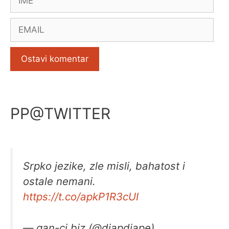
Email
PP@TWITTER
Srpko jezike, zle misli, bahatost i
ostale nemani.
https://t.co/apkP1R3cUI
— gan-ci.biz (@djapdjape)