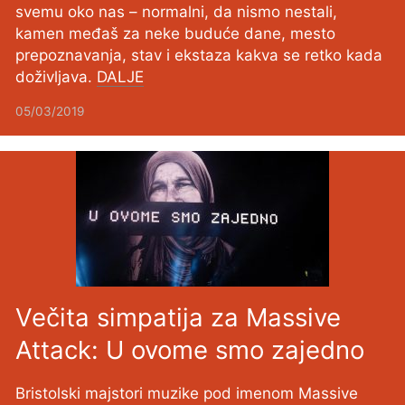
svemu oko nas – normalni, da nismo nestali,
kamen međaš za neke buduće dane, mesto
prepoznavanja, stav i ekstaza kakva se retko kada
doživljava.
DALJE
05/03/2019
Večita simpatija za Massive
Attack: U ovome smo zajedno
Bristolski majstori muzike pod imenom Massive