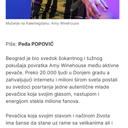
Mučenje na Kalemegdanu: Amy Winehouse
Piše:
Peđa POPOVIĆ
Beograd je bio svedok šokantnog i tužnog
pokušaja povratka Amy Winehouse među aktivne
pevače. Preko 20.000 ljudi u Donjem gradu a
zahvaljujući internetu i milioni širom sveta postali
su svedoci posrtanja jedne autentične mlade
pevačice koja svojim glasom, nastupom i
energijom stekla milione fanova.
Pevačica koja svojim stavom i načinom života
ima šanse da stane uz rame sa velikanima ali i