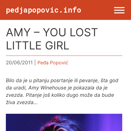
Skip
pedjapopovic.info
to
content
AMY – YOU LOST
Menu
NASLOVNA
LITTLE GIRL
DRUŠTVO
20/06/2011
Peđa Popović
KULTURA
Bilo da je u pitanju posrtanje ili pevanje, šta god
da uradi, Amy Winehouse je pokazala da je
SPORT
zvezda. Pitanje još koliko dugo može da bude
živa zvezda…
VIŠE OD TWITA
FOTO & ŽURNALIZAM