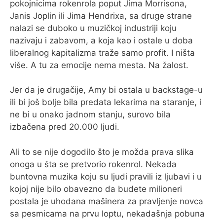
pokojnicima rokenrola poput Jima Morrisona,
Janis Joplin ili Jima Hendrixa, sa druge strane
nalazi se duboko u muzičkoj industriji koju
nazivaju i zabavom, a koja kao i ostale u doba
liberalnog kapitalizma traže samo profit. I ništa
više. A tu za emocije nema mesta. Na žalost.
Jer da je drugačije, Amy bi ostala u backstage-u
ili bi još bolje bila predata lekarima na staranje, i
ne bi u onako jadnom stanju, surovo bila
izbačena pred 20.000 ljudi.
Ali to se nije dogodilo što je možda prava slika
onoga u šta se pretvorio rokenrol. Nekada
buntovna muzika koju su ljudi pravili iz ljubavi i u
kojoj nije bilo obavezno da budete milioneri
postala je uhodana mašinera za pravljenje novca
sa pesmicama na prvu loptu, nekadašnja pobuna