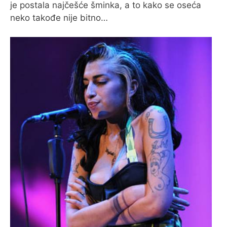
je postala najčešće šminka, a to kako se oseća
neko takođe nije bitno…