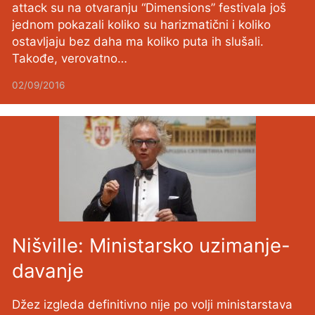
attack su na otvaranju “Dimensions” festivala još
jednom pokazali koliko su harizmatični i koliko
ostavljaju bez daha ma koliko puta ih slušali.
Takođe, verovatno…
02/09/2016
Nišville: Ministarsko uzimanje-
davanje
Džez izgleda definitivno nije po volji ministarstava