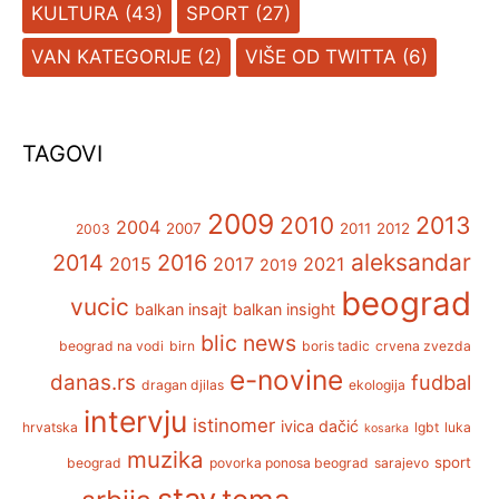
KULTURA
(43)
SPORT
(27)
VAN KATEGORIJE
(2)
VIŠE OD TWITTA
(6)
TAGOVI
2009
2013
2010
2004
2007
2011
2012
2003
aleksandar
2014
2016
2015
2017
2021
2019
beograd
vucic
balkan insajt
balkan insight
blic news
beograd na vodi
birn
boris tadic
crvena zvezda
e-novine
danas.rs
fudbal
dragan djilas
ekologija
intervju
istinomer
ivica dačić
hrvatska
lgbt
luka
kosarka
muzika
sport
beograd
povorka ponosa beograd
sarajevo