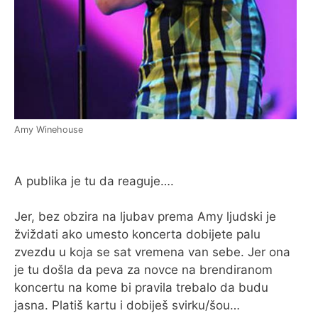
Amy Winehouse
A publika je tu da reaguje….
Jer, bez obzira na ljubav prema Amy ljudski je
žviždati ako umesto koncerta dobijete palu
zvezdu u koja se sat vremena van sebe. Jer ona
je tu došla da peva za novce na brendiranom
koncertu na kome bi pravila trebalo da budu
jasna. Platiš kartu i dobiješ svirku/šou…