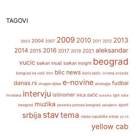
TAGOVI
2009
2013
2010
2004
2007
2011
2012
2003
aleksandar
2014
2016
2015
2017
2021
2019
beograd
vucic
balkan insajt
balkan insight
blic news
beograd na vodi
birn
boris tadic
crvena zvezda
e-novine
danas.rs
fudbal
dragan djilas
ekologija
intervju
istinomer
ivica dačić
hrvatska
lgbt
luka
kosarka
muzika
sport
beograd
povorka ponosa beograd
sarajevo
stav
tema
srbija
vlada republike srbije
yc.rs
yellow cab