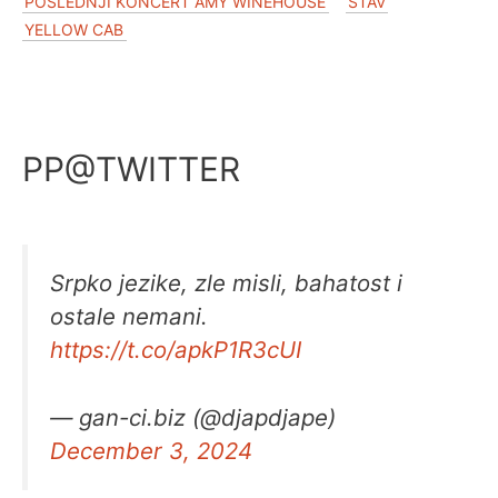
POSLEDNJI KONCERT AMY WINEHOUSE
STAV
YELLOW CAB
PP@TWITTER
Srpko jezike, zle misli, bahatost i
ostale nemani.
https://t.co/apkP1R3cUI
— gan-ci.biz (@djapdjape)
December 3, 2024