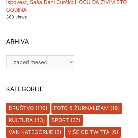
Ispovest, Saša Đani Ćurčić: HOĆU DA ŽIVIM STO
GODINA
363 views
ARHIVA
ARHIVA
KATEGORIJE
DRUŠTVO
(119)
FOTO & ŽURNALIZAM
(19)
KULTURA
(43)
SPORT
(27)
VAN KATEGORIJE
(2)
VIŠE OD TWITTA
(6)