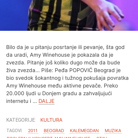
Bilo da je u pitanju posrtanje ili pevanje, šta god
da uradi, Amy Winehouse je pokazala da je
zvezda. Pitanje još koliko dugo može da bude
živa zvezda… Piše: Peđa POPOVIĆ Beograd je
bio svedok šokantnog i tužnog pokušaja povratka
Amy Winehouse među aktivne pevače. Preko
20.000 ljudi u Donjem gradu a zahvaljujući
internetu i …
DALJE
KULTURA
2011
BEOGRAD
KALEMEGDAN
MUZIKA