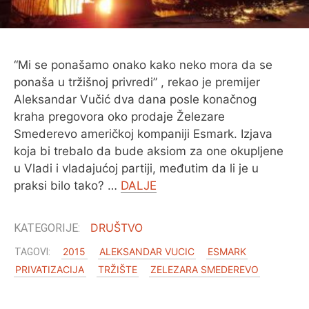
O MENI
“Mi se ponašamo onako kako neko mora da se
ponaša u tržišnoj privredi” , rekao je premijer
Aleksandar Vučić dva dana posle konačnog
kraha pregovora oko prodaje Železare
Smederevo američkoj kompaniji Esmark. Izjava
koja bi trebalo da bude aksiom za one okupljene
u Vladi i vladajućoj partiji, međutim da li je u
praksi bilo tako? …
DALJE
DRUŠTVO
2015
ALEKSANDAR VUCIC
ESMARK
PRIVATIZACIJA
TRŽIŠTE
ZELEZARA SMEDEREVO