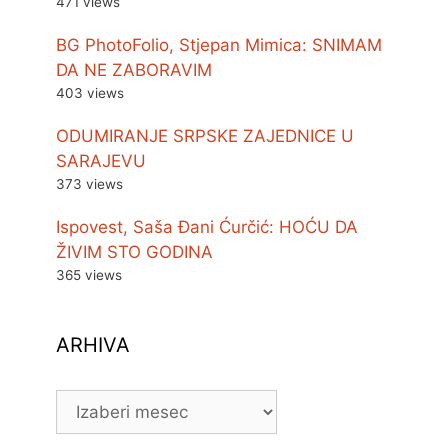
471 views
BG PhotoFolio, Stjepan Mimica: SNIMAM
DA NE ZABORAVIM
403 views
ODUMIRANJE SRPSKE ZAJEDNICE U
SARAJEVU
373 views
Ispovest, Saša Đani Ćurčić: HOĆU DA
ŽIVIM STO GODINA
365 views
ARHIVA
ARHIVA