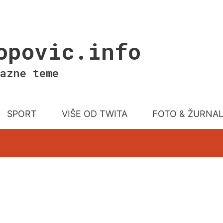
opovic.info
azne teme
SPORT
VIŠE OD TWITA
FOTO & ŽURNA