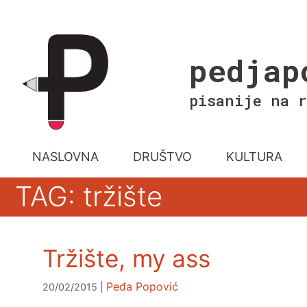
Skip
to
content
pedjap
pisanije na r
NASLOVNA
DRUŠTVO
KULTURA
TAG: tržište
Tržište, my ass
Peđa Popović
20/02/2015