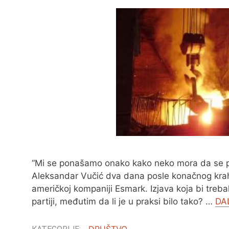
“Mi se ponašamo onako kako neko mora da se pona
Aleksandar Vučić dva dana posle konačnog kra
američkoj kompaniji Esmark. Izjava koja bi treb
partiji, međutim da li je u praksi bilo tako? …
DA
DRUŠTVO