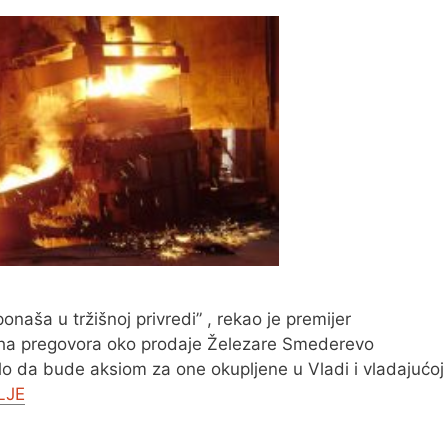
ša u tržišnoj privredi” , rekao je premijer
ha pregovora oko prodaje Železare Smederevo
alo da bude aksiom za one okupljene u Vladi i vladajućoj
LJE