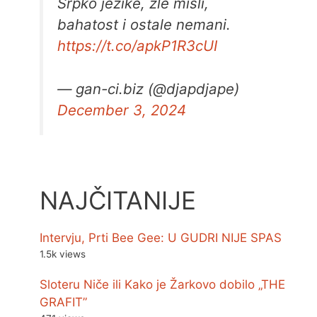
Srpko jezike, zle misli,
bahatost i ostale nemani.
https://t.co/apkP1R3cUI
— gan-ci.biz (@djapdjape)
December 3, 2024
NAJČITANIJE
Intervju, Prti Bee Gee: U GUDRI NIJE SPAS
1.5k views
Sloteru Niče ili Kako je Žarkovo dobilo „THE
GRAFIT”