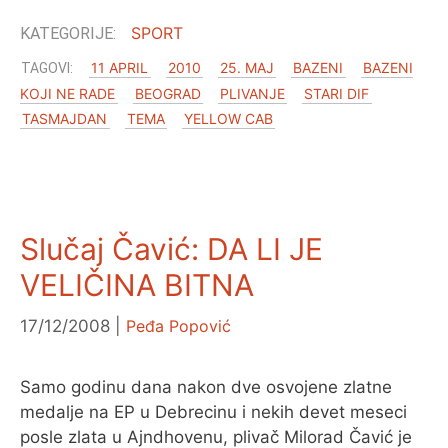
SPORT
11 APRIL
2010
25. MAJ
BAZENI
BAZENI
KOJI NE RADE
BEOGRAD
PLIVANJE
STARI DIF
TASMAJDAN
TEMA
YELLOW CAB
Slučaj Čavić: DA LI JE
VELIČINA BITNA
17/12/2008
Peđa Popović
Samo godinu dana nakon dve osvojene zlatne
medalje na EP u Debrecinu i nekih devet meseci
posle zlata u Ajndhovenu, plivač Milorad Čavić je