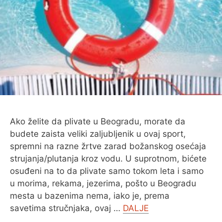
O MENI
Ako želite da plivate u Beogradu, morate da
budete zaista veliki zaljubljenik u ovaj sport,
spremni na razne žrtve zarad božanskog osećaja
strujanja/plutanja kroz vodu. U suprotnom, bićete
osuđeni na to da plivate samo tokom leta i samo
u morima, rekama, jezerima, pošto u Beogradu
mesta u bazenima nema, iako je, prema
savetima stručnjaka, ovaj …
DALJE