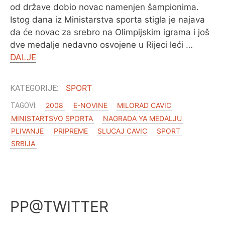
od države dobio novac namenjen šampionima.
Istog dana iz Ministarstva sporta stigla je najava
da će novac za srebro na Olimpijskim igrama i još
dve medalje nedavno osvojene u Rijeci leći …
DALJE
SPORT
2008
E-NOVINE
MILORAD CAVIC
MINISTARTSVO SPORTA
NAGRADA YA MEDALJU
PLIVANJE
PRIPREME
SLUCAJ CAVIC
SPORT
SRBIJA
PP@TWITTER