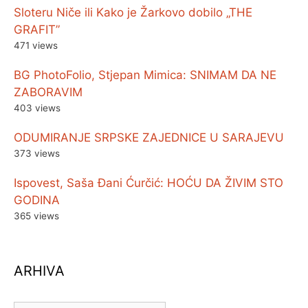
Sloteru Niče ili Kako je Žarkovo dobilo „THE
GRAFIT”
471 views
BG PhotoFolio, Stjepan Mimica: SNIMAM DA NE
ZABORAVIM
403 views
ODUMIRANJE SRPSKE ZAJEDNICE U SARAJEVU
373 views
Ispovest, Saša Đani Ćurčić: HOĆU DA ŽIVIM STO
GODINA
365 views
ARHIVA