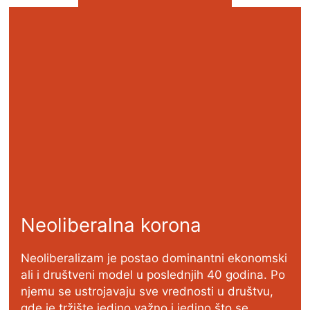
Neoliberalna korona
Neoliberalizam je postao dominantni ekonomski
ali i društveni model u poslednjih 40 godina. Po
njemu se ustrojavaju sve vrednosti u društvu,
gde je tržište jedino važno i jedino što se…