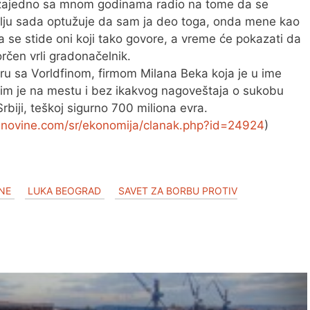
 zajedno sa mnom godinama radio na tome da se
emlju sada optužuje da sam ja deo toga, onda mene kao
a se stide oni koji tako govore, a vreme će pokazati da
gorčen vrli gradonačelnik.
poru sa Vorldfinom, firmom Milana Beka koja je u ime
im je na mestu i bez ikakvog nagoveštaja o sukobu
Srbiji, teškoj sigurno 700 miliona evra.
-novine.com/sr/ekonomija/clanak.php?id=24924
)
NE
LUKA BEOGRAD
SAVET ZA BORBU PROTIV