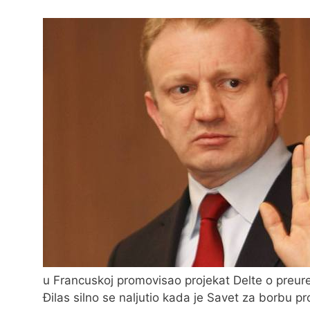
u Francuskoj promovisao projekat Delte o preu
Đilas silno se naljutio kada je Savet za borbu p