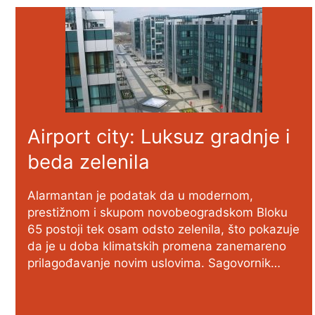
Airport city: Luksuz gradnje i
beda zelenila
Alarmantan je podatak da u modernom,
prestižnom i skupom novobeogradskom Bloku
65 postoji tek osam odsto zelenila, što pokazuje
da je u doba klimatskih promena zanemareno
prilagođavanje novim uslovima. Sagovornik…