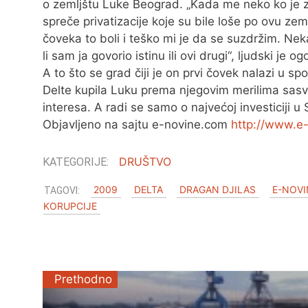
o zemljštu Luke Beograd. „Kada me neko ko je
spreče privatizacije koje su bile loše po ovu z
čoveka to boli i teško mi je da se suzdržim. Nek
li sam ja govorio istinu ili ovi drugi“, ljudski je o
A to što se grad čiji je on prvi čovek nalazi u s
Delte kupila Luku prema njegovim merilima sasv
interesa. A radi se samo o najvećoj investiciji u 
Objavljeno na sajtu e-novine.com
http://www.e
DRUŠTVO
2009
DELTA
DRAGAN DJILAS
E-NOVI
KORUPCIJE
Prethodno