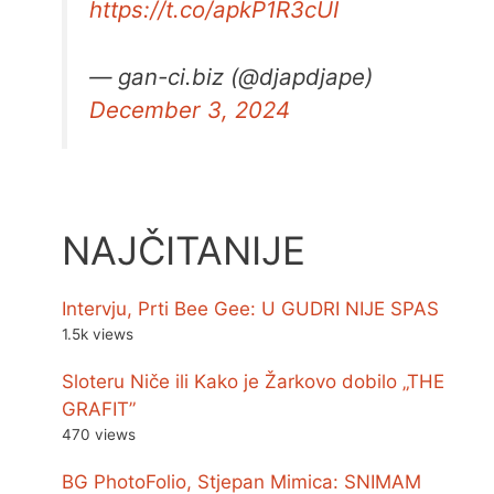
https://t.co/apkP1R3cUI
— gan-ci.biz (@djapdjape)
December 3, 2024
NAJČITANIJE
Intervju, Prti Bee Gee: U GUDRI NIJE SPAS
1.5k views
Sloteru Niče ili Kako je Žarkovo dobilo „THE
GRAFIT”
470 views
BG PhotoFolio, Stjepan Mimica: SNIMAM