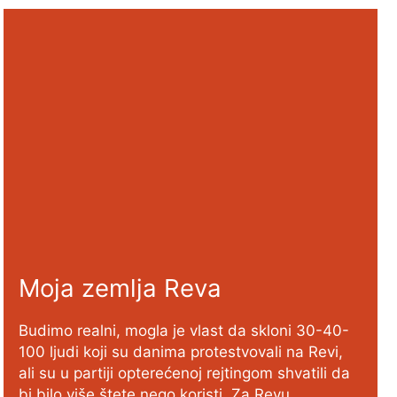
Moja zemlja Reva
Budimo realni, mogla je vlast da skloni 30-40-
100 ljudi koji su danima protestvovali na Revi,
ali su u partiji opterećenoj rejtingom shvatili da
bi bilo više štete nego koristi. Za Revu…