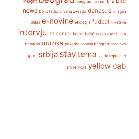
blic
insight
beograd na vodi
birn
news
danas.rs
boris tadic
crvena zvezda
dragan
e-novine
fudbal
djilas
ekologija
hrvatska
intervju
istinomer
ivica dačić
lgbt
luka
kosarka
muzika
beograd
povorka ponosa beograd
sarajevo
stav
tema
srbija
sport
vlada republike
yellow cab
srbije
yc.rs