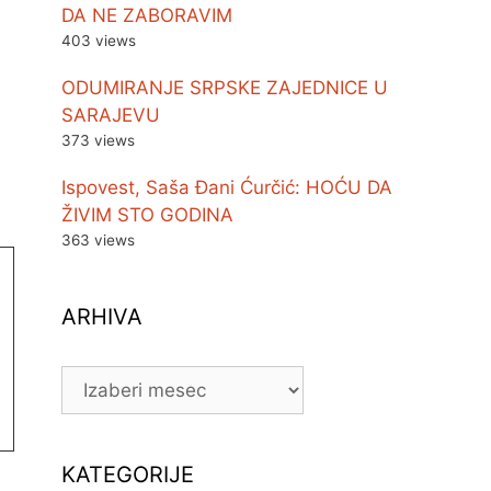
DA NE ZABORAVIM
403 views
ODUMIRANJE SRPSKE ZAJEDNICE U
SARAJEVU
373 views
Ispovest, Saša Đani Ćurčić: HOĆU DA
ŽIVIM STO GODINA
363 views
ARHIVA
ARHIVA
KATEGORIJE