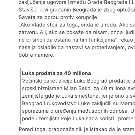
zaključenje ugovora između Grada Beograda i 
Štaviše, prvi građanin Beograda je zbog optužbi
Saveta za borbu protiv korupcije
„Ako Vlada stoji iza toga, onda je u redu. Ako 
zatvoru. Ali, ako se pokaže da nisam, onda ljudi 
ne bi smeli da ostanu na tim funkcijama“, rekao 
naselja osladilo da nastavi sa proterivanjem, o
dobre namere.
Luka prodata za 40 miliona
Većinski paket akcije Luke Beograd prodat je u 
srpski biznismen Milan Beko, za 40 miliona evr
zemljište gde je Luka smeštena, jer je ono u 
Beograd i rukovodstvo Luke zaključili su Mem
sporazuma o uređenju međusobnih odnosa. U n
podeli zemljišta koje Luka sada koristi i pro
Pored toga, gradonačelnik je istakao da je sramo