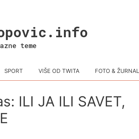
opovic.info
azne teme
SPORT
VIŠE OD TWITA
FOTO & ŽURNA
s: ILI JA ILI SAVET,
TE