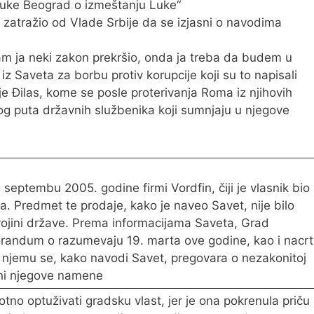
Luke Beograd o izmeštanju Luke“
 zatražio od Vlade Srbije da se izjasni o navodima
sam ja neki zakon prekršio, onda ja treba da budem u
iz Saveta za borbu protiv korupcije koji su to napisali
je Đilas, kome se posle proterivanja Roma iz njihovih
vog puta državnih službenika koji sumnjaju u njegove
septembu 2005. godine firmi Vordfin, čiji je vlasnik bio
a. Predmet te prodaje, kako je naveo Savet, nije bilo
svojini države. Prema informacijama Saveta, Grad
orandum o razumevaju 19. marta ove godine, kao i nacrt
jemu se, kako navodi Savet, pregovara o nezakonitoj
meni njegove namene
tno optuživati gradsku vlast, jer je ona pokrenula priču