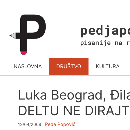
Skip
to
content
pedjap
pisanije na r
NASLOVNA
DRUŠTVO
KULTURA
Luka Beograd, Đila
DELTU NE DIRAJ
Peđa Popović
12/04/2009