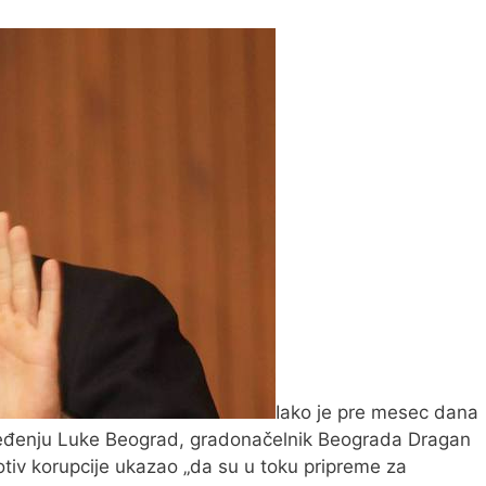
Iako je pre mesec dana
ređenju Luke Beograd, gradonačelnik Beograda Dragan
rotiv korupcije ukazao „da su u toku pripreme za