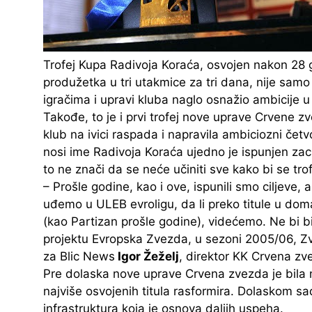
Trofej Kupa Radivoja Koraća, osvojen nakon 28 g
produžetka u tri utakmice za tri dana, nije sam
igračima i upravi kluba naglo osnažio ambicije u
Takođe, to je i prvi trofej nove uprave Crvene 
klub na ivici raspada i napravila ambiciozni čet
nosi ime Radivoja Koraća ujedno je ispunjen zacr
to ne znači da se neće učiniti sve kako bi se tro
– Prošle godine, kao i ove, ispunili smo ciljeve, a
uđemo u ULEB evroligu, da li preko titule u do
(kao Partizan prošle godine), videćemo. Ne bi b
projektu Evropska Zvezda, u sezoni 2005/06, Zv
za Blic News
Igor Žeželj
, direktor KK Crvena zv
Pre dolaska nove uprave Crvena zvezda je bila n
najviše osvojenih titula rasformira. Dolaskom sa
infrastruktura koja je osnova daljih uspeha.