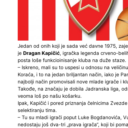
Jedan od onih koji je sada već davne 1975, zaje
je
Dragan Kapičić
, igračka legenda crveno-beli
posta loše funkcioinisanje kluba na duže staze.
– Iskreno, mali su to uspesi u odnosu na veličinu
Koraća, i to na jedan briljantan način, iako je P
najbolji način promovisali nove mlade igrače i k
Takođe, na značaju je dobila Jadranska liga, odno
veoma loš po našu košarku.
Ipak, Kapičić i pored priznanja čelnicima Zvezd
selektiranju tima.
– Tu su mladi igrači poput Luke Bogdanovića, Vu
nedostaju još dva-tri „prava igrača“, koji bi pom