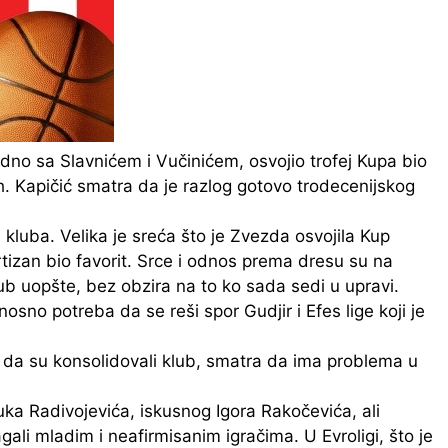
dno sa Slavnićem i Vučinićem, osvojio trofej Kupa bio
h. Kapičić smatra da je razlog gotovo trodecenijskog
 kluba. Velika je sreća što je Zvezda osvojila Kup
artizan bio favorit. Srce i odnos prema dresu su na
lub uopšte, bez obzira na to ko sada sedi u upravi.
sno potreba da se reši spor Gudjir i Efes lige koji je
e da su konsolidovali klub, smatra da ima problema u
ka Radivojevića, iskusnog Igora Rakočevića, ali
agali mladim i neafirmisanim igračima. U Evroligi, što je