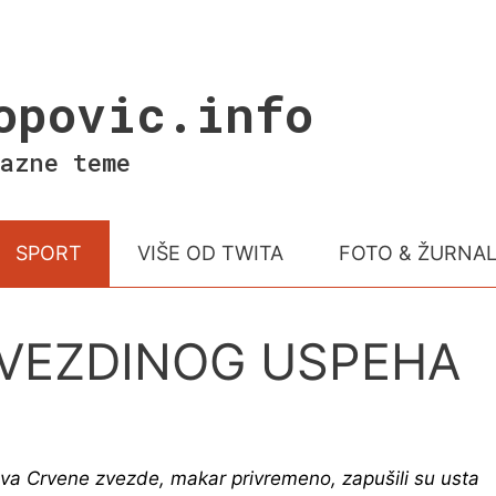
opovic.info
azne teme
SPORT
VIŠE OD TWITA
FOTO & ŽURNA
 ZVEZDINOG USPEHA
va Crvene zvezde, makar privremeno, zapušili su usta