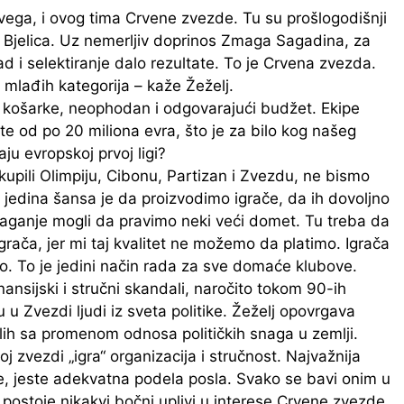
vega, i ovog tima Crvene zvezde. Tu su prošlogodišnji
o Bjelica. Uz nemerljiv doprinos Zmaga Sagadina, za
rad i selektiranje dalo rezultate. To je Crvena zvezda.
 mlađih kategorija – kaže Žeželj.
e košarke, neophodan i odgovarajući budžet. Ekipe
e od po 20 miliona evra, što je za bilo kog našeg
ju evropskoj prvoj ligi?
upili Olimpiju, Cibonu, Partizan i Zvezdu, ne bismo
a jedina šansa je da proizvodimo igrače, da ih dovoljno
aganje mogli da pravimo neki veći domet. Tu treba da
rača, jer mi taj kvalitet ne možemo da platimo. Igrača
. To je jedini način rada za sve domaće klubove.
nansijski i stručni skandali, naročito tokom 90-ih
su u Zvezdi ljudi iz sveta politike. Žeželj opovrgava
ih sa promenom odnosa političkih snaga u zemlji.
j zvezdi „igra“ organizacija i stručnost. Najvažnija
e, jeste adekvatna podela posla. Svako se bavi onim u
ne postoje nikakvi bočni uplivi u interese Crvene zvezde.