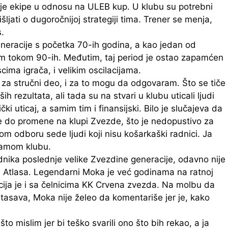
iljnije ekipe u odnosu na ULEB kup. U klubu su potrebni
išljati o dugoročnijoj strategiji tima. Trener se menja,
s.
eneracije s početka 70-ih godina, a kao jedan od
nim tokom 90-ih. Međutim, taj period je ostao zapamćen
ma igrača, i velikim oscilacijama.
za stručni deo, i za to mogu da odgovaram. Što se tiče
h rezultata, ali tada su na stvari u klubu uticali ljudi
ki uticaj, a samim tim i finansijski. Bilo je slučajeva da
đe do promene na klupi Zvezde, što je nedopustivo za
om odboru sede ljudi koji nisu košarkaški radnici. Ja
 samom klubu.
nika poslednje velike Zvezdine generacije, odavno nije
 Atlasa. Legendarni Moka je već godinama na ratnoj
acija je i sa čelnicima KK Crvena zvezda. Na molbu da
tasava, Moka nije želeo da komentariše jer je, kako
o mislim jer bi teško svarili ono što bih rekao, a ja