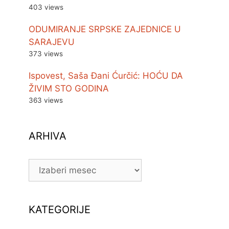
403 views
ODUMIRANJE SRPSKE ZAJEDNICE U
SARAJEVU
373 views
Ispovest, Saša Đani Ćurčić: HOĆU DA
ŽIVIM STO GODINA
363 views
ARHIVA
ARHIVA
KATEGORIJE