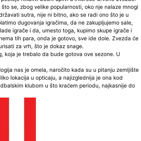
o što se, zbog velike popularnosti, oko nje nalaze mnogi
održavati sutra, nije ni bitno, ako se radi ono što je u
platimo dugovanja igračima, da ne zakupljujemo sale,
lade igrače i da, umesto toga, kupimo skupe igrače i
nema tih para, onda je gotovo, sve ide dole. Zvezda će
isati za vrh, što je dokaz snage.
ing, koja je trebalo da bude gotova ove sezone. U
ogija nas je omela, naročito kada su u pitanju zemljište
liko lokacija u opticaju, a najizglednija je ona kod
udbalskim klubom u što kraćem periodu, najkasnije do