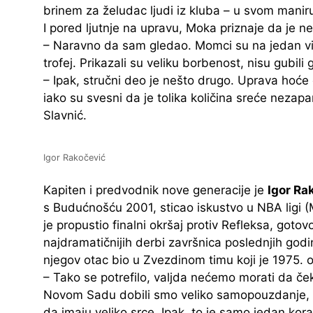
brinem za želudac ljudi iz kluba – u svom manir
I pored ljutnje na upravu, Moka priznaje da je ne
– Naravno da sam gledao. Momci su na jedan viteš
trofej. Prikazali su veliku borbenost, nisu gubili
– Ipak, stručni deo je nešto drugo. Uprava hoć
iako su svesni da je tolika količina sreće neza
Slavnić.
Igor Rakočević
Kapiten i predvodnik nove generacije je
Igor Ra
s Budućnošću 2001, sticao iskustvo u NBA ligi (Mi
je propustio finalni okršaj protiv Refleksa, goto
najdramatičnijih derbi završnica poslednjih godin
njegov otac bio u Zvezdinom timu koji je 1975. 
– Tako se potrefilo, valjda nećemo morati da č
Novom Sadu dobili smo veliko samopouzdanje, št
da imaju veliko srce. Ipak, to je samo jedan korak