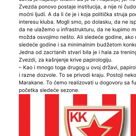
Zvezda ponovo postaje institucija, a nije ni čud
moćni ljudi. A da li će je i koja politička struja p
interesu kluba. Mogli smo, po dolasku, da ne is
da ne ulažemo u infrastrukturu, da ne kupimo m
možda osvojimo nešto. Ali sledeće godine, ako 
sledeće godine i sa minimalnim budžetom konkur
Jedna od zacrtanih stvari bila je i hala za tren
Zvezdi, za kašnjenje krive papirologiju.
– Kao i mnogo toga drugog u ovoj državi, papirol
i razne dozvole. To se privodi kraju. Postoji neko
Marakane. To ćemo realizovati u dogovoru sa f
početka sledeće sezone.