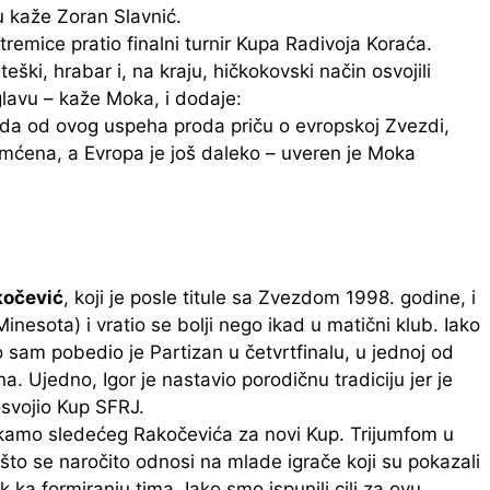
u kaže Zoran Slavnić.
tremice pratio finalni turnir Kupa Radivoja Koraća.
ki, hrabar i, na kraju, hičkokovski način osvojili
 glavu – kaže Moka, i dodaje:
e da od ovog uspeha proda priču o evropskoj Zvezdi,
pamćena, a Evropa je još daleko – uveren je Moka
kočević
, koji je posle titule sa Zvezdom 1998. godine, i
nesota) i vratio se bolji nego ikad u matični klub. Iako
vo sam pobedio je Partizan u četvrtfinalu, u jednoj od
a. Ujedno, Igor je nastavio porodičnu tradiciju jer je
osvojio Kup SFRJ.
ekamo sledećeg Rakočevića za novi Kup. Trijumfom u
o se naročito odnosi na mlade igrače koji su pokazali
 ka formiranju tima. Iako smo ispunili cilj za ovu