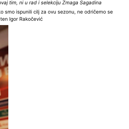
ovaj tim, ni u rad i selekciju Zmaga Sagadina
o smo ispunili cilj za ovu sezonu, ne odričemo se
piten Igor Rakočević