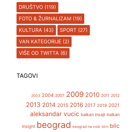
DRUŠTVO
(119)
FOTO & ŽURNALIZAM
(19)
KULTURA
(43)
SPORT
(27)
VAN KATEGORIJE
(2)
VIŠE OD TWITTA
(6)
TAGOVI
2009
2010
2004
2007
2011
2012
2003
2013
2014
2016
2015
2017
2021
2019
aleksandar vucic
balkan insajt
balkan
beograd
blic
insight
beograd na vodi
birn