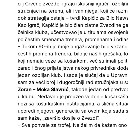
cilj Crvene zvezde, igraju iskusniji igrači i ozb
stručnjaci na terenu, ali i van njega, koji će razm
dok strategija ostaje – tvrdi Kapičić za Blic New
Kao igrač, Kapičić je bio član zlatne Zvezdine g
čelnika kluba, učestvovao je u titulama osvoje
po čestim smenama trenera, promenama i odlasci
– Tokom 90-ih je moje angažovanje bilo vezano 
čestih promena trenera, bilo je naših grešaka, loši
koji nemaju veze sa košarkom, već su imali politič
zarad ličnog prijateljstva nekog privrednika do
jedan ozbiljan klub. I sada je slučaj da u Upravn
sam za veći broj i dugoročniji rad stručnjaka u
Zoran – Moka Slavnić
, takođe jedan od predvod
u klubu. Nedavno je preuzeo vođenje košarkaša
nozi sa košarkaškim institucijama, a slična situ
uporedi njegovu generaciju sa ovom koja sada s
sam kaže, „završio dosije o Zvezdi“.
– Sve pohvale za trofej. Ne želim da kažem ono št