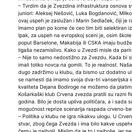
– Tvrdim da je Zvezdina infrastruktura osnova s
juniori: Aleksej Nešović, Luka Bogdanović, Milk
ovaj uspeh je zaslužan i Marin Sedlaček, čiji je 
Imamo plan po kome će ceo tim biti selektiran iz
Ipak, za uspeh na evropskoj sceni je, osim škol
poput Barselone, Makabija ili CSKA imaju budžet
ligaša nezamislivo. Kako u Zvezdi misle da parira
– Nije to samo nedostižno za Zvezdu. Kada bi sk
imali toliko novca na gomili. To je realnost. Naš
dugo zadržimo u klubu, da bismo uz dodatno ul
se namesti da imamo svoja dva-tri vanserijska ig
kvaliteta Dejana Bodiroge ne možemo da platimo
Košarkaški klub Crvena zvezda pratili su razni fi
godina. Bilo je dosta upliva političara, a i sada 
mogućnost reprize scenarija raspada crveno-bel
– Politika u klubu ne igra nikakvu ulogu. U Crveno
stvar, zbog čega Zvezda i ima bilo kakve uspeh
čemu je najbolji. Mislim da je to i najbolje, jer 