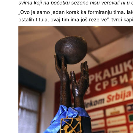
svima koji na početku sezone nisu verovali ni u 
„Ovo je samo jedan korak ka formiranju tima. Iak
ostalih titula, ovaj tim ima još rezerve“, tvrdi ka