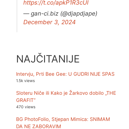
https://t.co/apkP1R3cUI
— gan-ci.biz (@djapdjape)
December 3, 2024
NAJČITANIJE
Intervju, Prti Bee Gee: U GUDRI NIJE SPAS
1.5k views
Sloteru Niče ili Kako je Žarkovo dobilo „THE
GRAFIT”
470 views
BG PhotoFolio, Stjepan Mimica: SNIMAM
DA NE ZABORAVIM