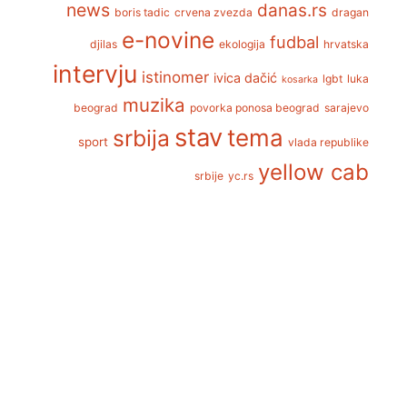
news
danas.rs
boris tadic
crvena zvezda
dragan
e-novine
fudbal
djilas
ekologija
hrvatska
intervju
istinomer
ivica dačić
lgbt
luka
kosarka
muzika
beograd
povorka ponosa beograd
sarajevo
stav
tema
srbija
sport
vlada republike
yellow cab
srbije
yc.rs