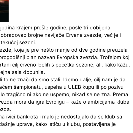
odina krajem prošle godine, posle tri dobijena
o obradovao brojne navijače Crvene zvezde, već je i
 tekućoj sezoni.
zvezde, koja je pre nešto manje od dve godine preuzela
vorogodišnji plan nazvan Evropska zvezda. Trofejom koji
tani cilj crveno-belih s početka sezone, ali, kako kažu,
fejna sala dopunila.
li to ne znači da smo stali. Idemo dalje, cilj nam je da
maćem šampionatu, uspeha u ULEB kupu ili po pozivu
ilo tragično ni ako ne uspemo, nikad se ne zna. Prema
ezda mora da igra Evroligu – kaže o ambicijama kluba
ezda.
a ivici bankrota i malo je nedostajalo da se klub sa
dašnje uprave, kako ističu u klubu, postavljena je