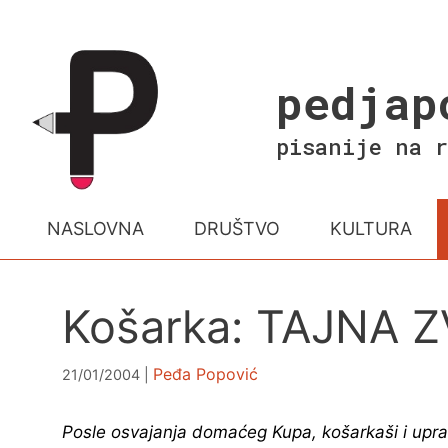
Skip
to
content
pedjap
pisanije na r
NASLOVNA
DRUŠTVO
KULTURA
Košarka: TAJNA
Peđa Popović
21/01/2004
Posle osvajanja domaćeg Kupa, košarkaši i upra