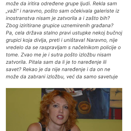
može da iritira određene grupe ljudi. Rekla sam
„važi“ i naravno, pošto sam očekivala galeriste iz
O MENI
inostranstva nisam je zatvorila a i zašto bih?
Zbog iziritirane grupice uznemirenih građana?
Pa, cela država stalno pravi ustupke nekoj bučnoj
grupici koja divlja, preti i uništava! Naravno, nije
vredelo da se raspravljam s načelnikom policije o
tome. Zvao me je i sutra pošto izložbu nisam
zatvorila. Pitala sam da li je to naređenje ili
savet? Rekao je da nije naređenje i da on ne
može da zabrani izložbu, već da samo savetuje