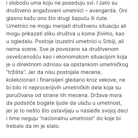
i slobodu uma koju ne poseduju svi. I zato su
društveno angažovani umetnici – avangarda. Oni
glasno kažu ono što drugi šapuću ili ćute.
Umetnici ne mogu menjati društvenu situaciju ali
mogu prikazati sliku društva u kome živimo, kao
u ogledalu. Postoje izuzetni umetnici u Srbiji, ali
nema scene. Sve je povezano sa društvenom
osvešcenošću kao i ekonomskom situacijom koja
je u direktnom odnosu sa opstankom umetničkog
“tržišta”. Jer da nisu postojale mecene,
kolekcionari i finansijeri gledano kroz vekove, ne
bi bilo ni neprocenjivih umetničkih dela koja su
poručivana od strane tih mecena. Država mora
da podstiče bogate ljude da ulažu u umetnost,
jer je to nešto što ostavljaju u nasleđe svojoj deci
i time neguju “nacionalnu umetnost” do koje bi
trebalo da im je stalo.