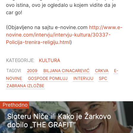
ovo istina, ovo je ogledalo u kojem vidite da je
car go!
(Objavljeno na sajtu e-novine.com
http://www.e-
novine.com/intervju/intervju-kultura/30337-
Policija-trenira-religiju.html
)
KULTURA
2009
BILJANA CINACAREVIĆ
CRKVA
E-
NOVINE
GOSPODE POMILUJ
INTERVJU
SPC
ZABRANA IZLOŽBE
Prethodno
Sloteru Niče ili Kako je Žarkovo
dobilo „THE GRAFIT”