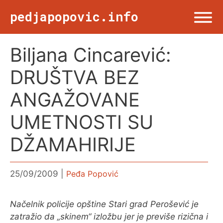
Skip
pedjapopovic.info
to
content
Biljana Cincarević:
Menu
NASLOVNA
DRUŠTVA BEZ
DRUŠTVO
ANGAŽOVANE
UMETNOSTI SU
KULTURA
DŽAMAHIRIJE
SPORT
25/09/2009
Peđa Popović
VIŠE OD TWITA
Načelnik policije opštine Stari grad Perošević je
zatražio da „skinem“ izložbu jer je previše rizična i
FOTO & ŽURNALIZAM