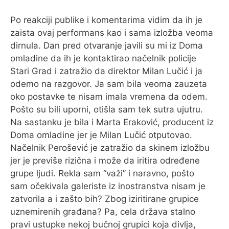
Po reakciji publike i komentarima vidim da ih je
zaista ovaj performans kao i sama izložba veoma
dirnula. Dan pred otvaranje javili su mi iz Doma
omladine da ih je kontaktirao načelnik policije
Stari Grad i zatražio da direktor Milan Lučić i ja
odemo na razgovor. Ja sam bila veoma zauzeta
oko postavke te nisam imala vremena da odem.
Pošto su bili uporni, otišla sam tek sutra ujutru.
Na sastanku je bila i Marta Eraković, producent iz
Doma omladine jer je Milan Lučić otputovao.
Načelnik Perošević je zatražio da skinem izložbu
jer je previše rizična i može da iritira određene
grupe ljudi. Rekla sam “važi” i naravno, pošto
sam očekivala galeriste iz inostranstva nisam je
zatvorila a i zašto bih? Zbog iziritirane grupice
uznemirenih građana? Pa, cela država stalno
pravi ustupke nekoj bučnoj grupici koja divlja,