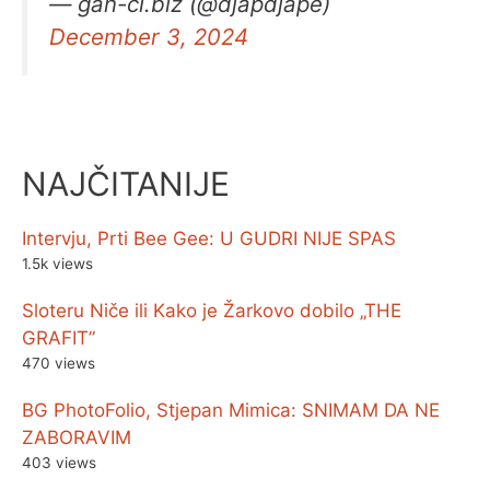
— gan-ci.biz (@djapdjape)
December 3, 2024
NAJČITANIJE
Intervju, Prti Bee Gee: U GUDRI NIJE SPAS
1.5k views
Sloteru Niče ili Kako je Žarkovo dobilo „THE
GRAFIT”
470 views
BG PhotoFolio, Stjepan Mimica: SNIMAM DA NE
ZABORAVIM
403 views