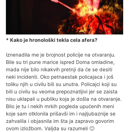
* Kako je hronološki tekla cela afera?
Iznenadila me je brojnost policije na otvaranju.
Bile su tri pune marice ispred Doma omladine,
mada nije bilo nikakvih pretnji da će se desiti
neki incidenti. Oko petnaestak policajaca i još
toliku njih u civilu bili su unutra. Policajci koji su
bili u civilu su veoma prepoznatljivi jer se zaista
nisu uklapali u publiku koja je došla na otvaranje.
Bilo je tu i nekih mrkih pogleda upućenih meni
koje sam otklonila prišavši im i najljubaznije se
zahvalila i objasnila im šta ja zapravo govorim
ovom izložbom. Valjda su razumeli 🙂