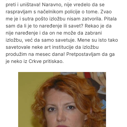
preti i uništava! Naravno, nije vredelo da se
raspravljam s načelnikom policije o tome. Zvao
me je i sutra pošto izložbu nisam zatvorila. Pitala
sam da li je to naređenje ili savet? Rekao je da
nije naređenje i da on ne može da zabrani
izložbu, već da samo savetuje. Mene su isto tako
savetovale neke art institucije da izložbu
produžim na mesec dana! Pretpostavljam da ga
je neko iz Crkve pritiskao.