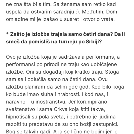
ne zna šta bi s tim. Sa ženama sam retko kad
uspela da ostvarim saradnju :). Međutim, Dom
omladine mi je izašao u susret i otvorio vrata.
* Zašto je izložba trajala samo četiri dana? Da li
smeš da pomisliš na turneju po Srbiji?
Ovo je izložba koja je sadržavala performans, a
performansi po prirodi ne traju kao uobičajene
izložbe. Oni su događaji koji kratko traju. Stoga
sam se i odlučila samo na četiri dana. Ovu
izložbu planiram da selim gde god. Kod bilo koga
ko bude imao sluha i hrabrosti. I kod nas, i
naravno – u inostranstvu. Jer korumpirano
sveštenstvo i sama Crkva koja štiti takve,
hipnotisali su pola sveta, i potrebno je ljudima
razbiti tu predstavu da su ono božji zastupnici.
Bog se takvih gadi. A ja se lično ne bojim jer je