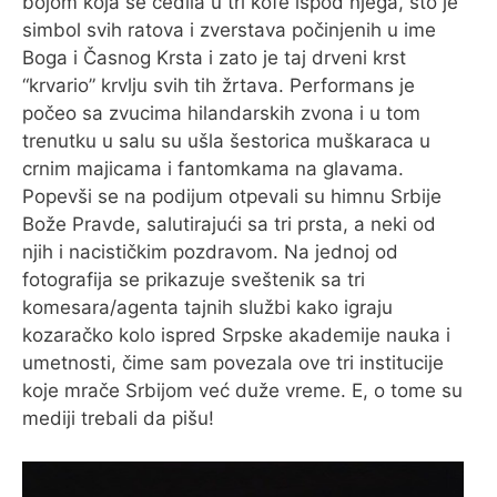
bojom koja se cedila u tri kofe ispod njega, što je
simbol svih ratova i zverstava počinjenih u ime
Boga i Časnog Krsta i zato je taj drveni krst
“krvario” krvlju svih tih žrtava. Performans je
počeo sa zvucima hilandarskih zvona i u tom
trenutku u salu su ušla šestorica muškaraca u
crnim majicama i fantomkama na glavama.
Popevši se na podijum otpevali su himnu Srbije
Bože Pravde, salutirajući sa tri prsta, a neki od
njih i nacističkim pozdravom. Na jednoj od
fotografija se prikazuje sveštenik sa tri
komesara/agenta tajnih službi kako igraju
kozaračko kolo ispred Srpske akademije nauka i
umetnosti, čime sam povezala ove tri institucije
koje mrače Srbijom već duže vreme. E, o tome su
mediji trebali da pišu!