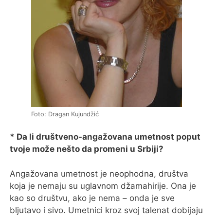
Foto: Dragan Kujundžić
* Da li društveno-angažovana umetnost poput
tvoje može nešto da promeni u Srbiji?
Angažovana umetnost je neophodna, društva
koja je nemaju su uglavnom džamahirije. Ona je
kao so društvu, ako je nema – onda je sve
bljutavo i sivo. Umetnici kroz svoj talenat dobijaju