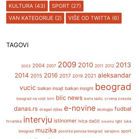
KULTURA
(43)
SPORT
(27)
VAN KATEGORIJE
(2)
VIŠE OD TWITTA
(6)
TAGOVI
2009
2013
2010
2004
2007
2011
2012
2003
aleksandar
2014
2016
2015
2017
2021
2019
beograd
vucic
balkan insajt
balkan insight
blic news
beograd na vodi
birn
boris tadic
crvena zvezda
e-novine
danas.rs
fudbal
dragan djilas
ekologija
intervju
istinomer
ivica dačić
hrvatska
lgbt
luka
kosarka
muzika
sport
beograd
povorka ponosa beograd
sarajevo