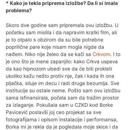
* Kako je tekla priprema izložbe? Da li si imala
problema?
Skoro dve godine sam pripremala ovu izložbu. U
početku sam mislila i da napravim kratki film, ali
je to otpalo s obzirom da su bile potrebne
poprilične pare koje nisam mogla nigde da
nađem. Niko nije želeo da se kači sa
Crkvom
. I to
je ono što je mene zapanjilo: kako Crkva uspeva
da kao hipnozom ubedi sve da će biti prokleti
ukoliko kažu nešto protiv nje, čak i kada ih ona
pljačka, siluje im decu i radi druga bezumlja. Sve
institucije su ostale neme. Pošto sam ovu izložbu
sama isfinansirala, počela sam da tražim prostor
za izlaganje. Pokušala sam u CZKD kod Borke
Pavicević poslavši joj ceo projekat sa sve
fotografijama i opisom instalacije i performansa,
Borka mi je rekla da je pogledala moje skice i da