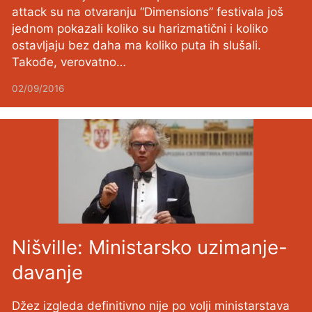
attack su na otvaranju “Dimensions” festivala još
jednom pokazali koliko su harizmatični i koliko
ostavljaju bez daha ma koliko puta ih slušali.
Takođe, verovatno…
02/09/2016
Nišville: Ministarsko uzimanje-
davanje
Džez izgleda definitivno nije po volji ministarstava