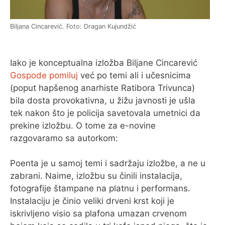
Biljana Cincarević. Foto: Dragan Kujundžić
Iako je konceptualna izložba Biljane Cincarević
Gospode pomiluj
već po temi ali i učesnicima
(poput hapšenog anarhiste Ratibora Trivunca)
bila dosta provokativna, u žižu javnosti je ušla
tek nakon što je policija savetovala umetnici da
prekine izložbu. O tome za e-novine
razgovaramo sa autorkom:
Poenta je u samoj temi i sadržaju izložbe, a ne u
zabrani. Naime, izložbu su činili instalacija,
fotografije štampane na platnu i performans.
Instalaciju je činio veliki drveni krst koji je
iskrivljeno visio sa plafona umazan crvenom