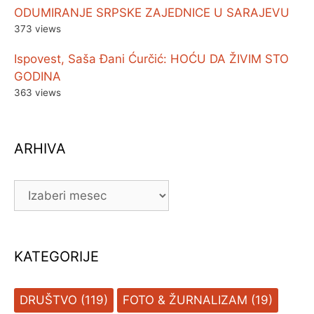
ODUMIRANJE SRPSKE ZAJEDNICE U SARAJEVU
373 views
Ispovest, Saša Đani Ćurčić: HOĆU DA ŽIVIM STO
GODINA
363 views
ARHIVA
ARHIVA
KATEGORIJE
DRUŠTVO
(119)
FOTO & ŽURNALIZAM
(19)