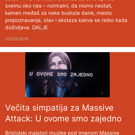
svemu oko nas – normalni, da nismo nestali,
kamen međaš za neke buduće dane, mesto
prepoznavanja, stav i ekstaza kakva se retko kada
doživljava.
DALJE
05/03/2019
Večita simpatija za Massive
Attack: U ovome smo zajedno
Bristolski majstori muzike pod imenom Massive