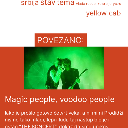
stav
tema
srbija
vlada republike srbije
yc.rs
yellow cab
POVEZANO:
Magic people, voodoo people
Iako je prošlo gotovo četvrt veka, a ni mi ni Prodidži
nismo tako mladi, lepi i ludi, taj nastup bio je i
ostao “THE KONCERT”, dokaz da smo uprkos