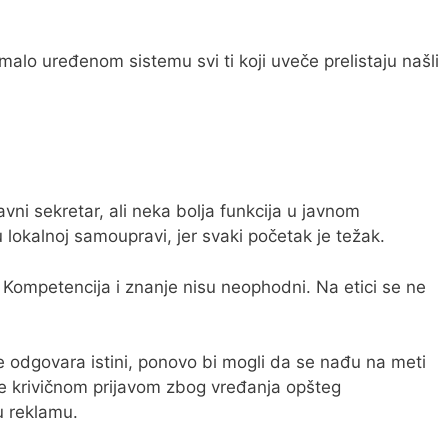
alo uređenom sistemu svi ti koji uveče prelistaju našli
ni sekretar, ali neka bolja funkcija u javnom
lokalnoj samoupravi, jer svaki početak je težak.
. Kompetencija i znanje nisu neophodni. Na etici se ne
 odgovara istini, ponovo bi mogli da se nađu na meti
nje krivičnom prijavom zbog vređanja opšteg
u reklamu.