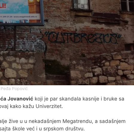
: Peđa Popović
ća Jovanović
koji je par skandala kasnije i bruke sa
vaj kako kažu Univerzitet.
 dalje žive u u nekadašnjem Megatrendu, a sadašnjem
sajta škole već i u srpskom društvu.