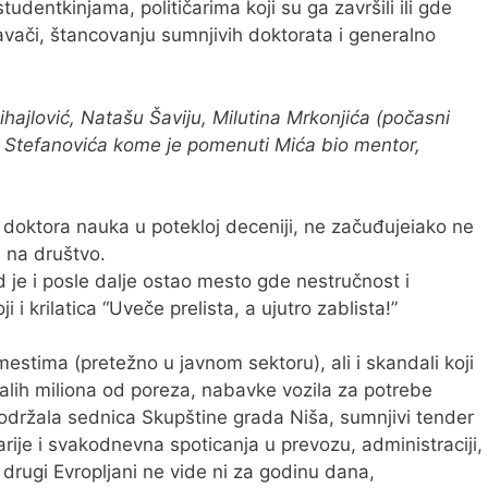
dentkinjama, političarima koji su ga završili ili gde
ači, štancovanju sumnjivih doktorata i generalno
jlović, Natašu Šaviju, Milutina Mrkonjića (počasni
 Stefanovića kome je pomenuti Mića bio mentor,
 doktora nauka u potekloj deceniji, ne začuđujeiako ne
a na društvo.
d je i posle dalje ostao mesto gde nestručnost i
 i krilatica “Uveče prelista, a ujutro zablista!”
estima (pretežno u javnom sektoru), ali i skandali koji
alih miliona od poreza, nabavke vozila za potrebe
/održala sednica Skupštine grada Niša, sumnjivi tender
rije i svakodnevna spoticanja u prevozu, administraciji,
 drugi Evropljani ne vide ni za godinu dana,