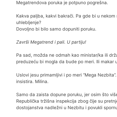
Megatrendova poruka je potpuno pogrešna.
Kakva paljba, kakvi bakrači. Pa gde bi u nekom m
uhlebljenje?
Dovoljno bi bilo samo dopuniti poruku.
Završi Megatrend i pali. U partiju!
Pa sad, možda ne odmah kao ministar/ka ili držav
preduzeću bi mogla da bude po meri. Ili makar u 
Uslovi jesu primamljivi i po meri “Mega Nezbita”
insistira. Milina.
Samo da zaista dopune poruku, jer osim što više
Republička tržišna inspekcija zbog čije su pret
dostojanstva nadležni u Nezbitu i povukli sporn