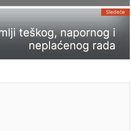
Sledeće
mlji teškog, napornog i
neplaćenog rada