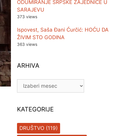
ODUMIRANJE SRPSKE ZAJEDNICE U
SARAJEVU
373 views
Ispovest, Saša Đani Ćurčić: HOĆU DA
ŽIVIM STO GODINA
363 views
ARHIVA
ARHIVA
KATEGORIJE
DRUŠTVO
(119)