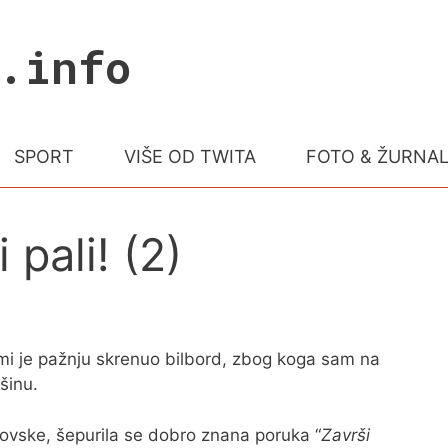
.info
SPORT
VIŠE OD TWITA
FOTO & ŽURNA
pali! (2)
i je pažnju skrenuo bilbord, zbog koga sam na
šinu.
ovske, šepurila se dobro znana poruka “
Završi