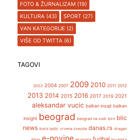
FOTO & ŽURNALIZAM
(19)
KULTURA
(43)
SPORT
(27)
VAN KATEGORIJE
(2)
VIŠE OD TWITTA
(6)
TAGOVI
2009
2010
2004
2007
2011
2012
2003
2013
2014
2016
2015
2017
2021
2019
aleksandar vucic
balkan insajt
balkan
beograd
blic
insight
beograd na vodi
birn
news
danas.rs
boris tadic
crvena zvezda
dragan
e-novine
fudbal
djilas
ekologija
hrvatska