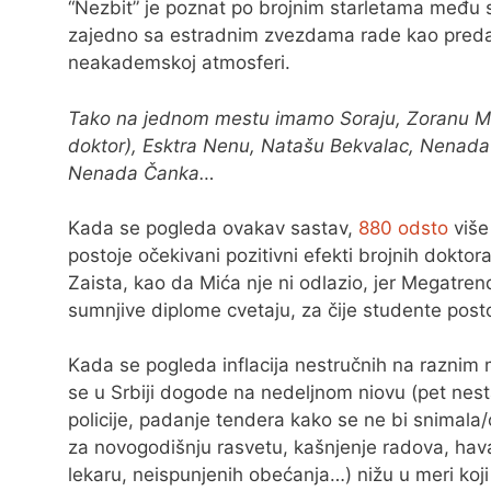
“Nezbit” je poznat po brojnim starletama među stu
zajedno sa estradnim zvezdama rade kao predav
neakademskoj atmosferi.
Tako na jednom mestu imamo Soraju, Zoranu Miha
doktor), Esktra Nenu, Natašu Bekvalac, Nenada
Nenada Čanka…
Kada se pogleda ovakav sastav,
880 odsto
više
postoje očekivani pozitivni efekti brojnih doktor
Zaista, kao da Mića nje ni odlazio, jer Megatren
sumnjive diplome cvetaju, za čije studente postoji
Kada se pogleda inflacija nestručnih na raznim m
se u Srbiji dogode na nedeljnom niovu (pet nest
policije, padanje tendera kako se ne bi snimala
za novogodišnju rasvetu, kašnjenje radova, hava
lekaru, neispunjenih obećanja…) nižu u meri koji