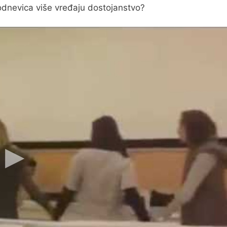
kodnevica više vređaju dostojanstvo?