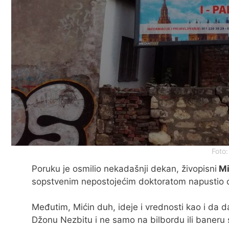
Foto
Poruku je osmilio nekadašnji dekan, živopisni
Mi
sopstvenim nepostojećim doktoratom napustio o
Međutim, Mićin duh, ideje i vrednosti kao i da
Džonu Nezbitu i ne samo na bilbordu ili baneru 