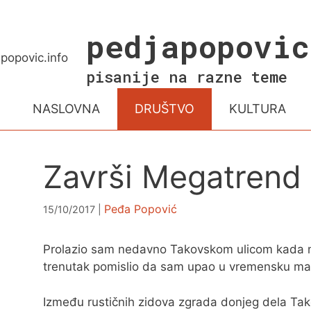
Skip
to
pedjapopovic
content
pisanije na razne teme
NASLOVNA
DRUŠTVO
KULTURA
Završi Megatrend i 
Peđa Popović
15/10/2017
Prolazio sam nedavno Takovskom ulicom kada m
trenutak pomislio da sam upao u vremensku ma
Između rustičnih zidova zgrada donjeg dela Tak