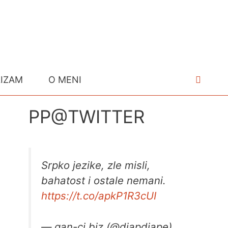
LIZAM
O MENI
PP@TWITTER
Srpko jezike, zle misli,
bahatost i ostale nemani.
https://t.co/apkP1R3cUI
— gan-ci.biz (@djapdjape)