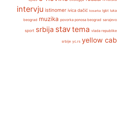
intervju
istinomer
ivica dačić
lgbt
luka
kosarka
muzika
beograd
povorka ponosa beograd
sarajevo
stav
tema
srbija
sport
vlada republike
yellow cab
srbije
yc.rs