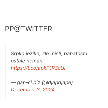
PP@TWITTER
Srpko jezike, zle misli, bahatost i
ostale nemani.
https://t.co/apkP1R3cUI
— gan-ci.biz (@djapdjape)
December 3, 2024