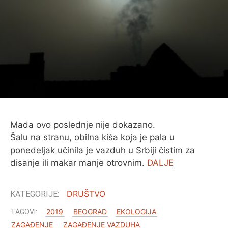
O MENI
Mada ovo poslednje nije dokazano.
Šalu na stranu, obilna kiša koja je pala u
ponedeljak učinila je vazduh u Srbiji čistim za
disanje ili makar manje otrovnim.
DALJE
DRUŠTVO
2019
BEOGRAD
EKOLOGIJA
ZAGAĐENJE
ZAGAĐENJE VAZDUHA