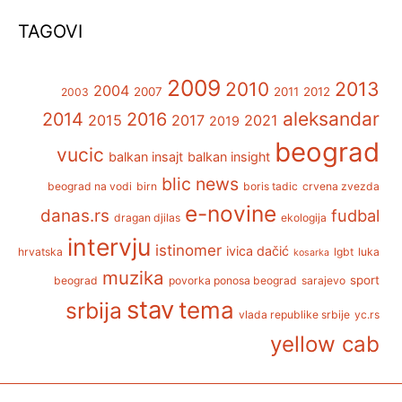
TAGOVI
2009
2013
2010
2004
2007
2011
2012
2003
aleksandar
2014
2016
2015
2017
2021
2019
beograd
vucic
balkan insajt
balkan insight
blic news
beograd na vodi
birn
boris tadic
crvena zvezda
e-novine
danas.rs
fudbal
dragan djilas
ekologija
intervju
istinomer
ivica dačić
hrvatska
lgbt
luka
kosarka
muzika
sport
beograd
povorka ponosa beograd
sarajevo
stav
tema
srbija
vlada republike srbije
yc.rs
yellow cab