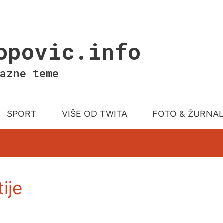
opovic.info
azne teme
SPORT
VIŠE OD TWITA
FOTO & ŽURNA
ije