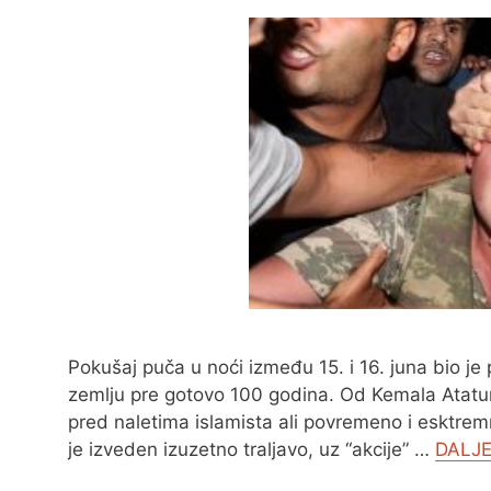
Pokušaj puča u noći između 15. i 16. juna bio j
zemlju pre gotovo 100 godina. Od Kemala Atatu
pred naletima islamista ali povremeno i esktrem
je izveden izuzetno traljavo, uz “akcije” …
DALJ