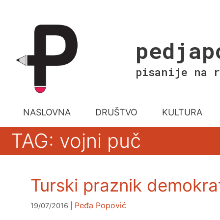
Skip
to
content
pedjap
pisanije na r
NASLOVNA
DRUŠTVO
KULTURA
TAG: vojni puč
Turski praznik demokrat
Peđa Popović
19/07/2016