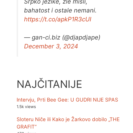
Srpko jezike, zle misli,
bahatost i ostale nemani.
https://t.co/apkP1R3cUI
— gan-ci.biz (@djapdjape)
December 3, 2024
NAJČITANIJE
Intervju, Prti Bee Gee: U GUDRI NIJE SPAS
1.5k views
Sloteru Niče ili Kako je Žarkovo dobilo „THE
GRAFIT”