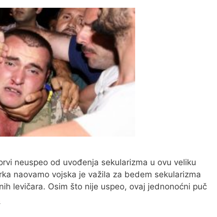
e prvi neuspeo od uvođenja sekularizma u ovu veliku
rka naovamo vojska je važila za bedem sekularizma
nih levičara. Osim što nije uspeo, ovaj jednonoćni puč
E