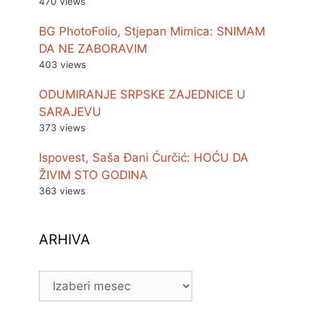
470 views
BG PhotoFolio, Stjepan Mimica: SNIMAM
DA NE ZABORAVIM
403 views
ODUMIRANJE SRPSKE ZAJEDNICE U
SARAJEVU
373 views
Ispovest, Saša Đani Ćurčić: HOĆU DA
ŽIVIM STO GODINA
363 views
ARHIVA
ARHIVA