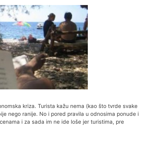
onomska kriza. Turista kažu nema (kao što tvrde svake
bije nego ranije. No i pored pravila u odnosima ponude i
 cenama i za sada im ne ide loše jer turistima, pre