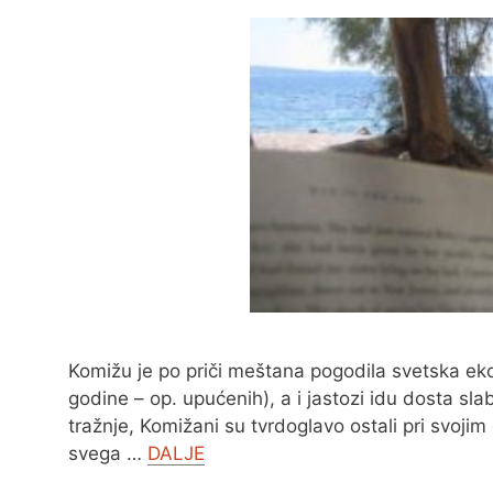
Komižu je po priči meštana pogodila svetska ek
godine – op. upućenih), a i jastozi idu dosta sla
tražnje, Komižani su tvrdoglavo ostali pri svojim
svega …
DALJE