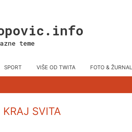
opovic.info
azne teme
SPORT
VIŠE OD TWITA
FOTO & ŽURNA
 KRAJ SVITA