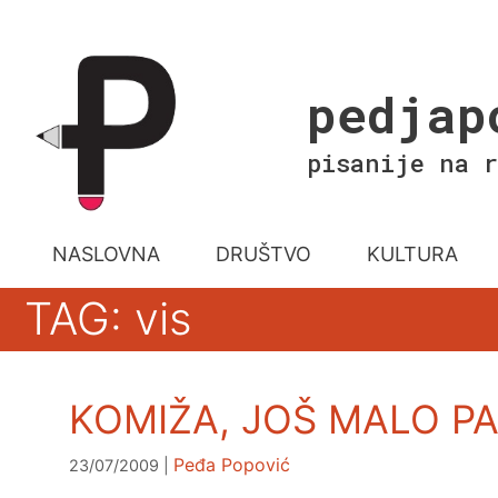
Skip
to
content
pedjap
pisanije na r
NASLOVNA
DRUŠTVO
KULTURA
TAG: vis
KOMIŽA, JOŠ MALO PA
Peđa Popović
23/07/2009