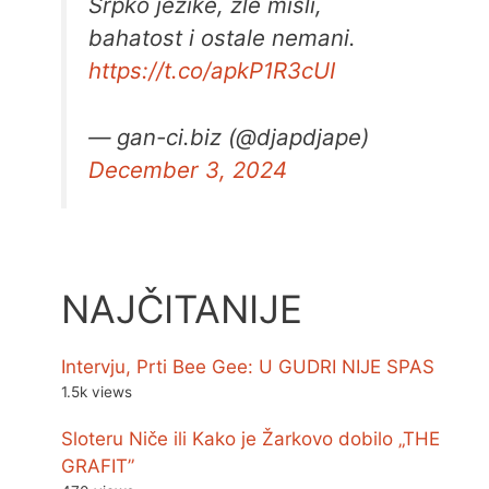
Srpko jezike, zle misli,
bahatost i ostale nemani.
https://t.co/apkP1R3cUI
— gan-ci.biz (@djapdjape)
December 3, 2024
NAJČITANIJE
Intervju, Prti Bee Gee: U GUDRI NIJE SPAS
1.5k views
Sloteru Niče ili Kako je Žarkovo dobilo „THE
GRAFIT”