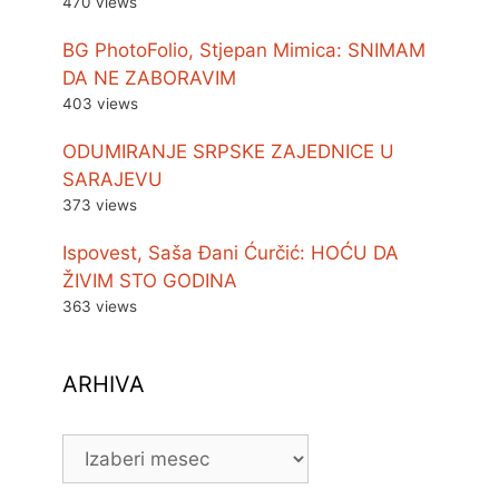
470 views
BG PhotoFolio, Stjepan Mimica: SNIMAM
DA NE ZABORAVIM
403 views
ODUMIRANJE SRPSKE ZAJEDNICE U
SARAJEVU
373 views
Ispovest, Saša Đani Ćurčić: HOĆU DA
ŽIVIM STO GODINA
363 views
ARHIVA
ARHIVA