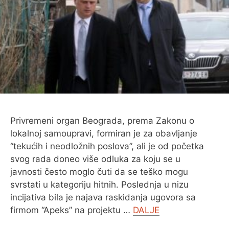
O MENI
Privremeni organ Beograda, prema Zakonu o
lokalnoj samoupravi, formiran je za obavljanje
“tekućih i neodložnih poslova”, ali je od početka
svog rada doneo više odluka za koju se u
javnosti često moglo čuti da se teško mogu
svrstati u kategoriju hitnih. Poslednja u nizu
incijativa bila je najava raskidanja ugovora sa
firmom “Apeks” na projektu …
DALJE