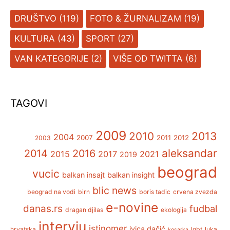
DRUŠTVO
(119)
FOTO & ŽURNALIZAM
(19)
KULTURA
(43)
SPORT
(27)
VAN KATEGORIJE
(2)
VIŠE OD TWITTA
(6)
TAGOVI
2009
2013
2010
2004
2007
2011
2012
2003
aleksandar
2014
2016
2015
2017
2021
2019
beograd
vucic
balkan insajt
balkan insight
blic news
beograd na vodi
birn
boris tadic
crvena zvezda
e-novine
danas.rs
fudbal
dragan djilas
ekologija
intervju
istinomer
ivica dačić
hrvatska
lgbt
luka
kosarka