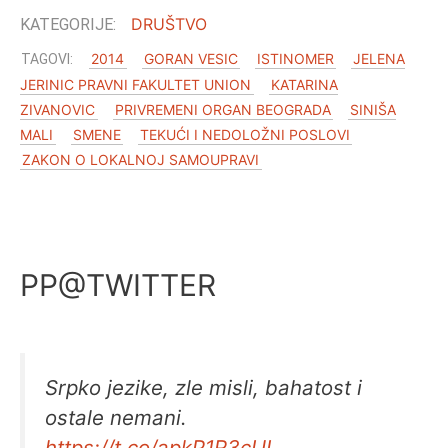
DRUŠTVO
2014
GORAN VESIC
ISTINOMER
JELENA
JERINIC PRAVNI FAKULTET UNION
KATARINA
ZIVANOVIC
PRIVREMENI ORGAN BEOGRADA
SINIŠA
MALI
SMENE
TEKUĆI I NEDOLOŽNI POSLOVI
ZAKON O LOKALNOJ SAMOUPRAVI
PP@TWITTER
Srpko jezike, zle misli, bahatost i
ostale nemani.
https://t.co/apkP1R3cUI