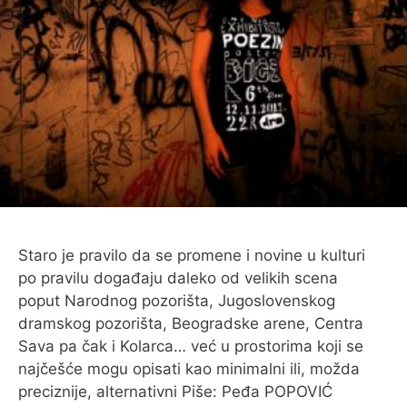
O MENI
Staro je pravilo da se promene i novine u kulturi
po pravilu događaju daleko od velikih scena
poput Narodnog pozorišta, Jugoslovenskog
dramskog pozorišta, Beogradske arene, Centra
Sava pa čak i Kolarca… već u prostorima koji se
najčešće mogu opisati kao minimalni ili, možda
preciznije, alternativni Piše: Peđa POPOVIĆ