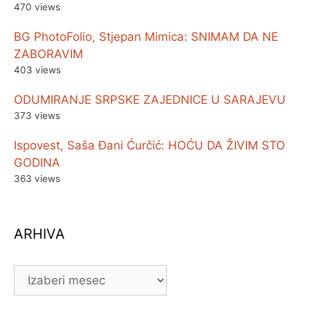
470 views
BG PhotoFolio, Stjepan Mimica: SNIMAM DA NE
ZABORAVIM
403 views
ODUMIRANJE SRPSKE ZAJEDNICE U SARAJEVU
373 views
Ispovest, Saša Đani Ćurčić: HOĆU DA ŽIVIM STO
GODINA
363 views
ARHIVA
ARHIVA