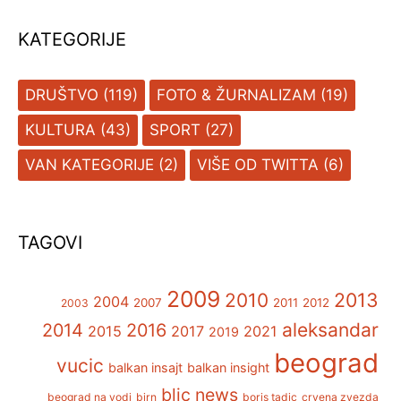
KATEGORIJE
DRUŠTVO
(119)
FOTO & ŽURNALIZAM
(19)
KULTURA
(43)
SPORT
(27)
VAN KATEGORIJE
(2)
VIŠE OD TWITTA
(6)
TAGOVI
2009
2013
2010
2004
2007
2011
2012
2003
aleksandar
2014
2016
2015
2017
2021
2019
beograd
vucic
balkan insajt
balkan insight
blic news
beograd na vodi
birn
boris tadic
crvena zvezda