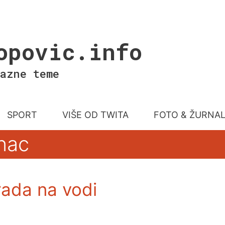
opovic.info
azne teme
SPORT
VIŠE OD TWITA
FOTO & ŽURNA
nac
rada na vodi