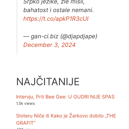
Srpko jezike, zle misli,
bahatost i ostale nemani.
https://t.co/apkP1R3cUI
— gan-ci.biz (@djapdjape)
December 3, 2024
NAJČITANIJE
Intervju, Prti Bee Gee: U GUDRI NIJE SPAS
1.5k views
Sloteru Niče ili Kako je Žarkovo dobilo „THE
GRAFIT”