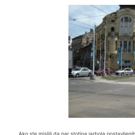
Ako ste mislili da par stotina jarbola postavljen