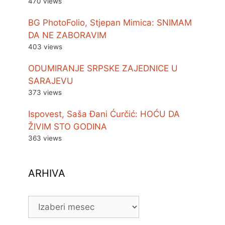
470 views
BG PhotoFolio, Stjepan Mimica: SNIMAM
DA NE ZABORAVIM
403 views
ODUMIRANJE SRPSKE ZAJEDNICE U
SARAJEVU
373 views
Ispovest, Saša Đani Ćurčić: HOĆU DA
ŽIVIM STO GODINA
363 views
ARHIVA
ARHIVA