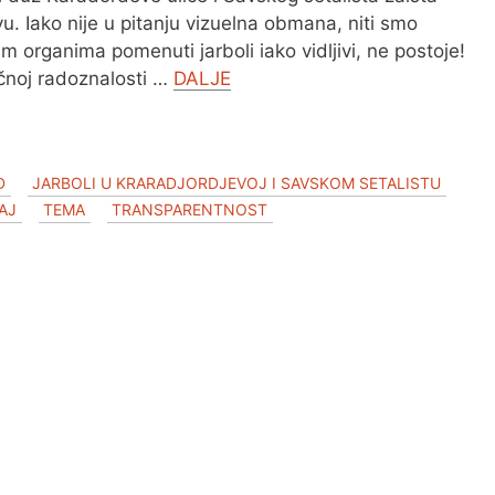
u. Iako nije u pitanju vizuelna obmana, niti smo
m organima pomenuti jarboli iako vidljivi, ne postoje!
ičnoj radoznalosti …
DALJE
D
JARBOLI U KRARADJORDJEVOJ I SAVSKOM SETALISTU
AJ
TEMA
TRANSPARENTNOST