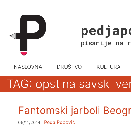
Skip
to
content
pedjap
pisanije na r
NASLOVNA
DRUŠTVO
KULTURA
TAG: opstina savski ve
Fantomski jarboli Beog
Peđa Popović
06/11/2014