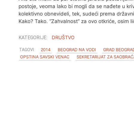
postoje, veoma lako bi mogli da se nađete u kriv
kolektivno obnevideli, tek, sudeći prema državni
Kako? Tako. “Zahvalnost” za ovo otkriće, osim l
DRUŠTVO
2014
BEOGRAD NA VODI
GRAD BEOGRA
OPSTINA SAVSKI VENAC
SEKRETARIJAT ZA SAOBRAĆ