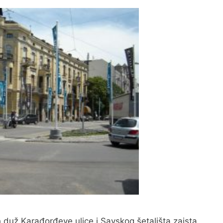
ih duž Karađorđeve ulice i Savskog šetališta zaista