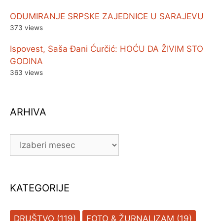
ODUMIRANJE SRPSKE ZAJEDNICE U SARAJEVU
373 views
Ispovest, Saša Đani Ćurčić: HOĆU DA ŽIVIM STO
GODINA
363 views
ARHIVA
ARHIVA
KATEGORIJE
DRUŠTVO
(119)
FOTO & ŽURNALIZAM
(19)