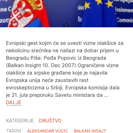
O MENI
Evropski gest kojim će se uvesti vizne olakšice za
nekolicinu srećnika ne nailazi na dobar prijem u
Beogradu Piše: Peđa Popovic iz Beograda
(Balkan Insight 10. Dec 2007) Ograničene vizne
olakšice za srpske građane koje je najavila
Evropska unija neće zaustaviti rast
evroskepticizma u Srbiji. Evropska komisija dala
je 21. jula preporuku Savetu ministara da …
DALJE
DRUŠTVO
ALEKSANDAR VUCIC
BALKAN INSAJT