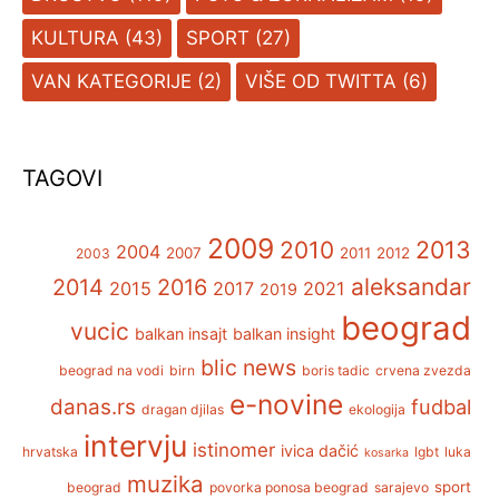
KULTURA
(43)
SPORT
(27)
VAN KATEGORIJE
(2)
VIŠE OD TWITTA
(6)
TAGOVI
2009
2013
2010
2004
2007
2011
2012
2003
aleksandar
2014
2016
2015
2017
2021
2019
beograd
vucic
balkan insajt
balkan insight
blic news
beograd na vodi
birn
boris tadic
crvena zvezda
e-novine
danas.rs
fudbal
dragan djilas
ekologija
intervju
istinomer
ivica dačić
hrvatska
lgbt
luka
kosarka
muzika
sport
beograd
povorka ponosa beograd
sarajevo