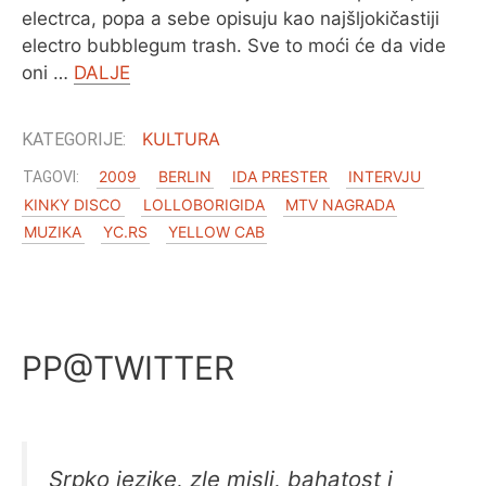
electrca, popa a sebe opisuju kao najšljokičastiji
electro bubblegum trash. Sve to moći će da vide
oni …
DALJE
KULTURA
2009
BERLIN
IDA PRESTER
INTERVJU
KINKY DISCO
LOLLOBORIGIDA
MTV NAGRADA
MUZIKA
YC.RS
YELLOW CAB
PP@TWITTER
Srpko jezike, zle misli, bahatost i