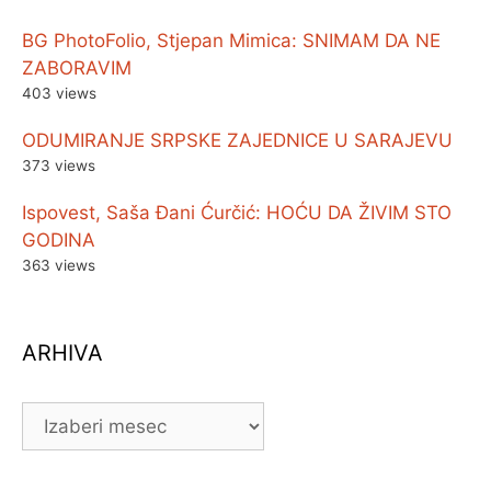
BG PhotoFolio, Stjepan Mimica: SNIMAM DA NE
ZABORAVIM
403 views
ODUMIRANJE SRPSKE ZAJEDNICE U SARAJEVU
373 views
Ispovest, Saša Đani Ćurčić: HOĆU DA ŽIVIM STO
GODINA
363 views
ARHIVA
ARHIVA