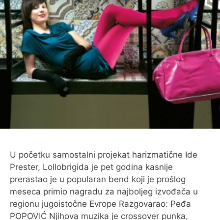
O MENI
U početku samostalni projekat harizmatične Ide
Prester, Lollobrigida je pet godina kasnije
prerastao je u popularan bend koji je prošlog
meseca primio nagradu za najboljeg izvođača u
regionu jugoistočne Evrope Razgovarao: Peđa
POPOVIĆ Njihova muzika je crossover punka,