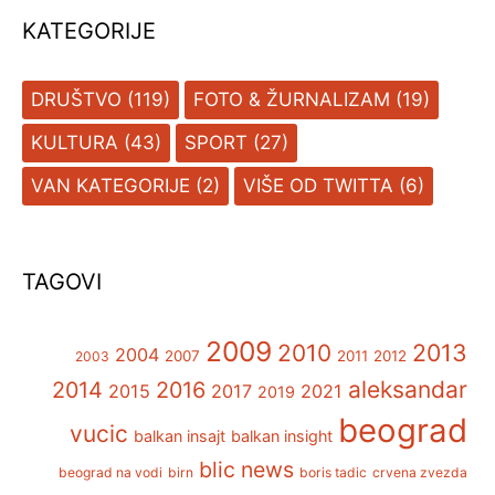
KATEGORIJE
DRUŠTVO
(119)
FOTO & ŽURNALIZAM
(19)
KULTURA
(43)
SPORT
(27)
VAN KATEGORIJE
(2)
VIŠE OD TWITTA
(6)
TAGOVI
2009
2013
2010
2004
2007
2011
2012
2003
aleksandar
2014
2016
2015
2017
2021
2019
beograd
vucic
balkan insajt
balkan insight
blic news
beograd na vodi
birn
boris tadic
crvena zvezda