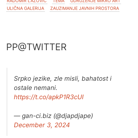
RADOMIR LAZOVIĆ
TEMA
UDRUŽENJE MIKRO ART
ULIČNA GALERIJA
ZAUZIMANJE JAVNIH PROSTORA
PP@TWITTER
Srpko jezike, zle misli, bahatost i
ostale nemani.
https://t.co/apkP1R3cUI
— gan-ci.biz (@djapdjape)
December 3, 2024