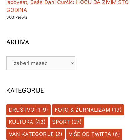
Ispovest, Saša Đani Ćurčić: HOĆU DA ŽIVIM STO
GODINA
363 views
ARHIVA
ARHIVA
KATEGORIJE
DRUŠTVO
(119)
FOTO & ŽURNALIZAM
(19)
KULTURA
(43)
SPORT
(27)
VAN KATEGORIJE
(2)
VIŠE OD TWITTA
(6)