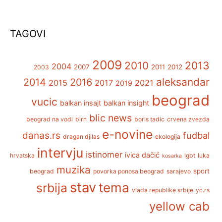
TAGOVI
2009
2013
2010
2004
2007
2011
2012
2003
aleksandar
2014
2016
2015
2017
2021
2019
beograd
vucic
balkan insajt
balkan insight
blic news
beograd na vodi
birn
boris tadic
crvena zvezda
e-novine
danas.rs
fudbal
dragan djilas
ekologija
intervju
istinomer
ivica dačić
hrvatska
lgbt
luka
kosarka
muzika
sport
beograd
povorka ponosa beograd
sarajevo
stav
tema
srbija
vlada republike srbije
yc.rs
yellow cab