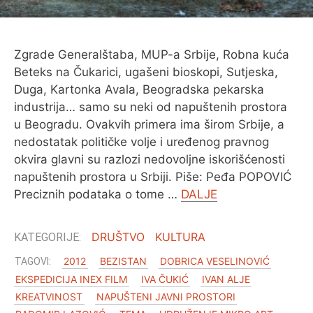
O MENI
Zgrade Generalštaba, MUP-a Srbije, Robna kuća
Beteks na Čukarici, ugašeni bioskopi, Sutjeska,
Duga, Kartonka Avala, Beogradska pekarska
industrija… samo su neki od napuštenih prostora
u Beogradu. Ovakvih primera ima širom Srbije, a
nedostatak političke volje i uređenog pravnog
okvira glavni su razlozi nedovoljne iskorišćenosti
napuštenih prostora u Srbiji. Piše: Peđa POPOVIĆ
Preciznih podataka o tome …
DALJE
DRUŠTVO
KULTURA
2012
BEZISTAN
DOBRICA VESELINOVIĆ
EKSPEDICIJA INEX FILM
IVA ČUKIĆ
IVAN ALJE
KREATVINOST
NAPUŠTENI JAVNI PROSTORI