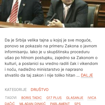
O MENI
Da je Srbija velika tajna u kojoj je sve moguće,
ponovo se pokazalo na primeru Zakona o javnom
informisanju. Iako je u skupštinsku proceduru
ušao po hitnom postupku, zajedno sa Zakonom o
kulturi, a poslanici su vredno radili čak i vikendom
i noću, nadležno ministarstvo je naprasno
shvatilo da taj zakon i nije toliko hitan …
DALJE
DRUŠTVO
BORIS TADIC
G17 PLUS
GLASANJE
IVICA
DAČIĆ
MLAĐAN DINKIĆ
PARLAMENT
SPS