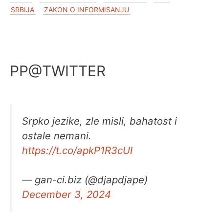
SRBIJA
ZAKON O INFORMISANJU
PP@TWITTER
Srpko jezike, zle misli, bahatost i
ostale nemani.
https://t.co/apkP1R3cUI
— gan-ci.biz (@djapdjape)
December 3, 2024