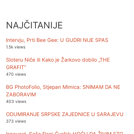
NAJČITANIJE
Intervju, Prti Bee Gee: U GUDRI NIJE SPAS
1.5k views
Sloteru Niče ili Kako je Žarkovo dobilo „THE
GRAFIT”
470 views
BG PhotoFolio, Stjepan Mimica: SNIMAM DA NE
ZABORAVIM
403 views
ODUMIRANJE SRPSKE ZAJEDNICE U SARAJEVU
373 views
Ispovest, Saša Đani Ćurčić: HOĆU DA ŽIVIM STO