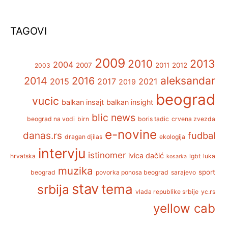
TAGOVI
2009
2013
2010
2004
2007
2011
2012
2003
aleksandar
2014
2016
2015
2017
2021
2019
beograd
vucic
balkan insajt
balkan insight
blic news
beograd na vodi
birn
boris tadic
crvena zvezda
e-novine
danas.rs
fudbal
dragan djilas
ekologija
intervju
istinomer
ivica dačić
hrvatska
lgbt
luka
kosarka
muzika
sport
beograd
povorka ponosa beograd
sarajevo
stav
tema
srbija
vlada republike srbije
yc.rs
yellow cab