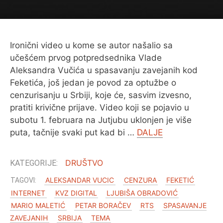
O MENI
Ironični video u kome se autor našalio sa
učešćem prvog potpredsednika Vlade
Aleksandra Vučića u spasavanju zavejanih kod
Feketića, još jedan je povod za optužbe o
cenzurisanju u Srbiji, koje će, sasvim izvesno,
pratiti krivične prijave. Video koji se pojavio u
subotu 1. februara na Jutjubu uklonjen je više
puta, tačnije svaki put kad bi …
DALJE
DRUŠTVO
ALEKSANDAR VUCIC
CENZURA
FEKETIĆ
INTERNET
KVZ DIGITAL
LJUBIŠA OBRADOVIĆ
MARIO MALETIĆ
PETAR BORAČEV
RTS
SPASAVANJE
ZAVEJANIH
SRBIJA
TEMA