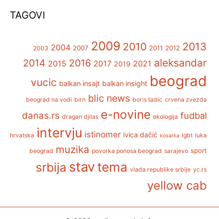
TAGOVI
2009
2013
2010
2004
2007
2011
2012
2003
aleksandar
2014
2016
2015
2017
2021
2019
beograd
vucic
balkan insajt
balkan insight
blic news
beograd na vodi
birn
boris tadic
crvena zvezda
e-novine
danas.rs
fudbal
dragan djilas
ekologija
intervju
istinomer
ivica dačić
hrvatska
lgbt
luka
kosarka
muzika
sport
beograd
povorka ponosa beograd
sarajevo
stav
tema
srbija
vlada republike srbije
yc.rs
yellow cab