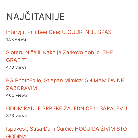
NAJČITANIJE
Intervju, Prti Bee Gee: U GUDRI NIJE SPAS
1.5k views
Sloteru Niče ili Kako je Žarkovo dobilo „THE
GRAFIT”
470 views
BG PhotoFolio, Stjepan Mimica: SNIMAM DA NE
ZABORAVIM
403 views
ODUMIRANJE SRPSKE ZAJEDNICE U SARAJEVU
373 views
Ispovest, Saša Đani Ćurčić: HOĆU DA ŽIVIM STO
GODINA