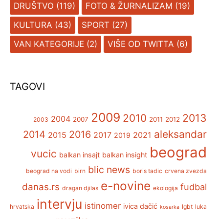
DRUŠTVO
(119)
FOTO & ŽURNALIZAM
(19)
KULTURA
(43)
SPORT
(27)
VAN KATEGORIJE
(2)
VIŠE OD TWITTA
(6)
TAGOVI
2009
2013
2010
2004
2007
2011
2012
2003
aleksandar
2014
2016
2015
2017
2021
2019
beograd
vucic
balkan insajt
balkan insight
blic news
beograd na vodi
birn
boris tadic
crvena zvezda
e-novine
danas.rs
fudbal
dragan djilas
ekologija
intervju
istinomer
ivica dačić
hrvatska
lgbt
luka
kosarka