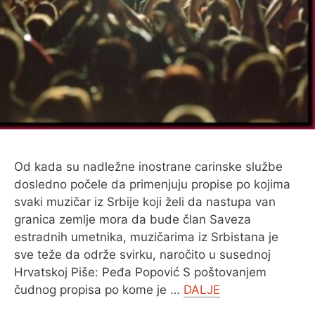
O MENI
Od kada su nadležne inostrane carinske službe
dosledno počele da primenjuju propise po kojima
svaki muzičar iz Srbije koji želi da nastupa van
granica zemlje mora da bude član Saveza
estradnih umetnika, muzičarima iz Srbistana je
sve teže da održe svirku, naročito u susednoj
Hrvatskoj Piše: Peđa Popović S poštovanjem
čudnog propisa po kome je …
DALJE