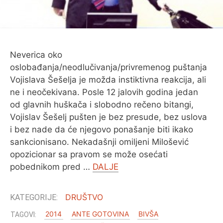
O MENI
Neverica oko
oslobađanja/neodlučivanja/privremenog puštanja
Vojislava Šešelja je možda instiktivna reakcija, ali
ne i neočekivana. Posle 12 jalovih godina jedan
od glavnih huškača i slobodno rečeno bitangi,
Vojislav Šešelj pušten je bez presude, bez uslova
i bez nade da će njegovo ponašanje biti ikako
sankcionisano. Nekadašnji omiljeni Milošević
opozicionar sa pravom se može osećati
pobednikom pred …
DALJE
DRUŠTVO
2014
ANTE GOTOVINA
BIVŠA