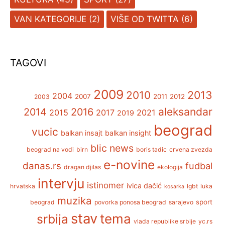
VAN KATEGORIJE
(2)
VIŠE OD TWITTA
(6)
TAGOVI
2009
2013
2010
2004
2007
2011
2012
2003
aleksandar
2014
2016
2015
2017
2021
2019
beograd
vucic
balkan insajt
balkan insight
blic news
beograd na vodi
birn
boris tadic
crvena zvezda
e-novine
danas.rs
fudbal
dragan djilas
ekologija
intervju
istinomer
ivica dačić
hrvatska
lgbt
luka
kosarka
muzika
sport
beograd
povorka ponosa beograd
sarajevo
stav
tema
srbija
vlada republike srbije
yc.rs