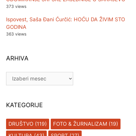
373 views
Ispovest, Saša Đani Ćurčić: HOĆU DA ŽIVIM STO
GODINA
363 views
ARHIVA
ARHIVA
KATEGORIJE
DRUŠTVO
(119)
FOTO & ŽURNALIZAM
(19)
KULTURA
(43)
SPORT
(27)