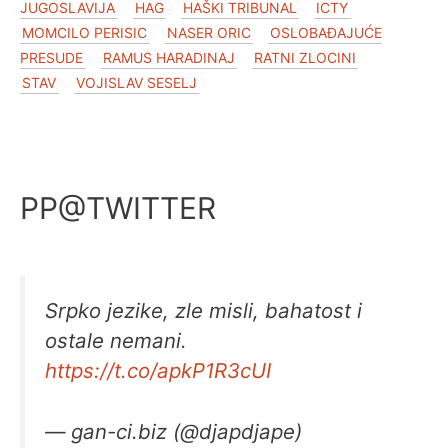
JUGOSLAVIJA
HAG
HAŠKI TRIBUNAL
ICTY
MOMCILO PERISIC
NASER ORIC
OSLOBAĐAJUĆE
PRESUDE
RAMUS HARADINAJ
RATNI ZLOCINI
STAV
VOJISLAV SESELJ
PP@TWITTER
Srpko jezike, zle misli, bahatost i
ostale nemani.
https://t.co/apkP1R3cUI
— gan-ci.biz (@djapdjape)