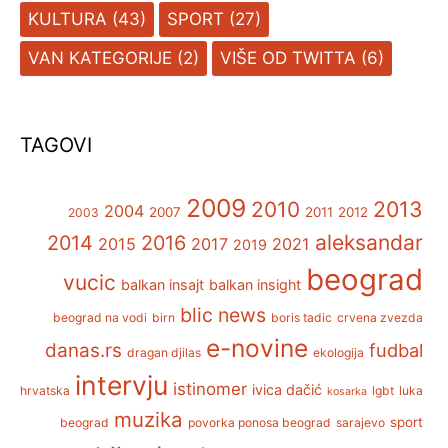
KULTURA
(43)
SPORT
(27)
VAN KATEGORIJE
(2)
VIŠE OD TWITTA
(6)
TAGOVI
2009
2013
2010
2004
2007
2011
2012
2003
aleksandar
2014
2016
2015
2017
2021
2019
beograd
vucic
balkan insajt
balkan insight
blic news
beograd na vodi
birn
boris tadic
crvena zvezda
e-novine
danas.rs
fudbal
dragan djilas
ekologija
intervju
istinomer
ivica dačić
hrvatska
lgbt
luka
kosarka
muzika
sport
beograd
povorka ponosa beograd
sarajevo