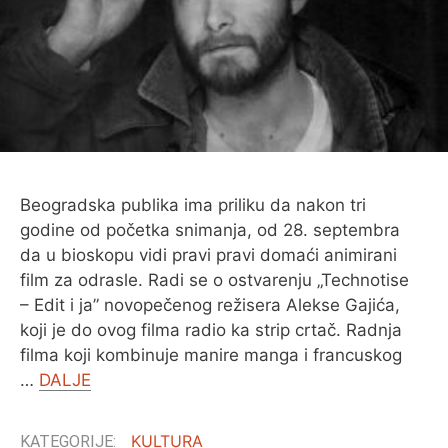
O MENI
Beogradska publika ima priliku da nakon tri
godine od početka snimanja, od 28. septembra
da u bioskopu vidi pravi pravi domaći animirani
film za odrasle. Radi se o ostvarenju „Technotise
– Edit i ja” novopečenog režisera Alekse Gajića,
koji je do ovog filma radio ka strip crtač. Radnja
filma koji kombinuje manire manga i francuskog
…
DALJE
KULTURA