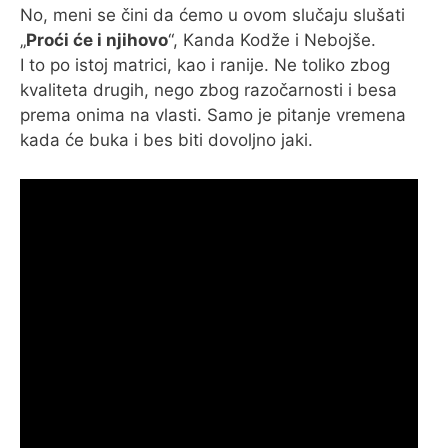
No, meni se čini da ćemo u ovom slučaju slušati
„
Proći će i njihovo
“, Kanda Kodže i Nebojše.
I to po istoj matrici, kao i ranije. Ne toliko zbog
kvaliteta drugih, nego zbog razočarnosti i besa
prema onima na vlasti. Samo je pitanje vremena
kada će buka i bes biti dovoljno jaki.