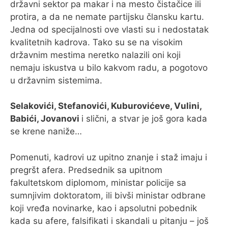
državni sektor pa makar i na mesto čistačice ili
protira, a da ne nemate partijsku člansku kartu.
Jedna od specijalnosti ove vlasti su i nedostatak
kvalitetnih kadrova. Tako su se na visokim
državnim mestima neretko nalazili oni koji
nemaju iskustva u bilo kakvom radu, a pogotovo
u državnim sistemima.
Selakovići, Stefanovići, Kuburovićeve, Vulini,
Babići, Jovanovi
i slični, a stvar je još gora kada
se krene naniže…
Pomenuti, kadrovi uz upitno znanje i staž imaju i
pregršt afera. Predsednik sa upitnom
fakultetskom diplomom, ministar policije sa
sumnjivim doktoratom, ili bivši ministar odbrane
koji vređa novinarke, kao i apsolutni pobednik
kada su afere, falsifikati i skandali u pitanju – još