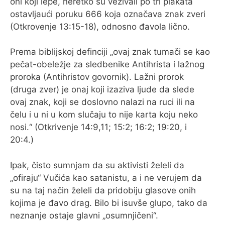
oni koji lepe, neretko su vezivali po tri plakata
ostavljaući poruku 666 koja označava znak zveri
(Otkrovenje 13:15-18), odnosno đavola lično.
O MENI
Prema biblijskoj definciji „ovaj znak tumači se kao
pečat-obeležje za sledbenike Antihrista i lažnog
proroka (Antihristov govornik). Lažni prorok
(druga zver) je onaj koji izaziva ljude da slede
ovaj znak, koji se doslovno nalazi na ruci ili na
čelu i u ni u kom slučaju to nije karta koju neko
nosi.“ (Otkrivenje 14:9,11; 15:2; 16:2; 19:20, i
20:4.)
Ipak, čisto sumnjam da su aktivisti želeli da
„ofiraju“ Vučića kao satanistu, a i ne verujem da
su na taj način želeli da pridobiju glasove onih
kojima je đavo drag. Bilo bi isuvše glupo, tako da
neznanje ostaje glavni „osumnjičeni“.