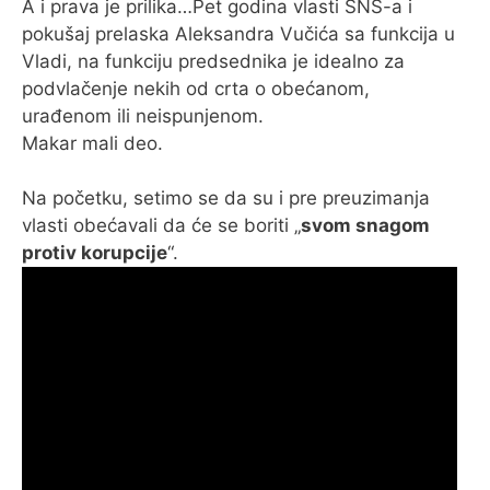
A i prava je prilika…Pet godina vlasti SNS-a i
pokušaj prelaska Aleksandra Vučića sa funkcija u
Vladi, na funkciju predsednika je idealno za
podvlačenje nekih od crta o obećanom,
urađenom ili neispunjenom.
Makar mali deo.
Na početku, setimo se da su i pre preuzimanja
vlasti obećavali da će se boriti „
svom snagom
protiv korupcije
“.