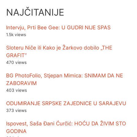
NAJČITANIJE
Intervju, Prti Bee Gee: U GUDRI NIJE SPAS
1.5k views
Sloteru Niče ili Kako je Žarkovo dobilo „THE
GRAFIT”
470 views
BG PhotoFolio, Stjepan Mimica: SNIMAM DA NE
ZABORAVIM
403 views
ODUMIRANJE SRPSKE ZAJEDNICE U SARAJEVU
373 views
Ispovest, Saša Đani Ćurčić: HOĆU DA ŽIVIM STO
GODINA