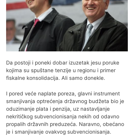
Da postoji i poneki dobar izuzetak jesu poruke
kojima su spuštane tenzije u regionu i primer
fiskalne konsolidacija. Ali samo donekle.
I pored veće naplate poreza, glavni instrument
smanjivanja optrećenja državnog budžeta bio je
oduzimanje plata i penzija, uz nastavljanje
nekritičkog subvencionisanja nekih od odavno
propalih državnih preduzeća. Naravno, obećano
je i smanjivanje ovakvog subvencionisanja.