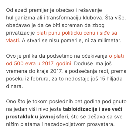
Odlazeći premijer je obećao i rešavanje
huliganizma ali i transformaciju klubova. Šta više,
obećavao je da će biti spreman da zbog
privatizacije
plati punu političku cenu i siđe sa
vlasti
. A stvari se nisu pomerile, ni za milimetar.
Ovo je prilika da podsetimo na očekivanja
o plati
od 500 evra u 2017. godini
. Doduše ima još
vremena do kraja 2017. a podsećanja radi, prema
poseku iz februra, za to nedostaje još 15 hiljada
dinara.
Ono što je tokom poslednih pet godina podignuto
na jedan viši nivo jeste
tabloidizacija i sve veći
prostakluk u javnoj sferi
, što se dešava sa sve
nižim platama i nezadovoljstvom prosvetara.