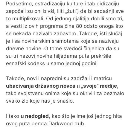
Podsetimo, estradizaciju kulture i tabloidizaciju
započeli su oni bivši, iliti „žuti“, da bi sadašnji sve
to multiplikovali. Od jednog rijalitija dobili smo tri,
a vesti iz ovih programa čine 80 odsto onoga što
se nekada nazivalo zabavom. Takođe, isti slučaj
je i sa novinarskim sramotama koje se nazivaju
dnevne novine. O tome svedoči činjenica da su
su tri nazovi novine hiljadama puta prekršile
esnafski kodeks u samo jednoj godini.
Takođe, novi i napredni su zadržali i matricu
ubacivanja državnog novca u „svoje“ medije
,
tako svojstvenu onima koje su okrivili za bezmalo
svako zlo koje nas je snašlo.
I tako
u nedogled
, kao što je ime još jednog hita
ovog puta benda Darkwood dub.