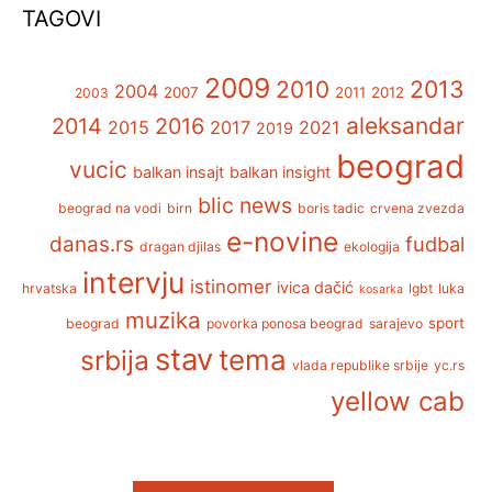
TAGOVI
2009
2013
2010
2004
2007
2011
2012
2003
aleksandar
2014
2016
2015
2017
2021
2019
beograd
vucic
balkan insajt
balkan insight
blic news
beograd na vodi
birn
boris tadic
crvena zvezda
e-novine
danas.rs
fudbal
dragan djilas
ekologija
intervju
istinomer
ivica dačić
hrvatska
lgbt
luka
kosarka
muzika
sport
beograd
povorka ponosa beograd
sarajevo
stav
tema
srbija
vlada republike srbije
yc.rs
yellow cab