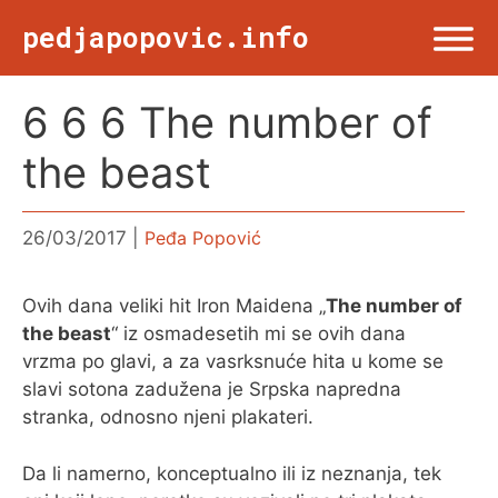
Skip
pedjapopovic.info
to
content
6 6 6 The number of
Menu
NASLOVNA
the beast
DRUŠTVO
26/03/2017
Peđa Popović
KULTURA
Ovih dana veliki hit Iron Maidena „
The number of
the beast
“ iz osmadesetih mi se ovih dana
SPORT
vrzma po glavi, a za vasrksnuće hita u kome se
slavi sotona zadužena je Srpska napredna
VIŠE OD TWITA
stranka, odnosno njeni plakateri.
Da li namerno, konceptualno ili iz neznanja, tek
FOTO & ŽURNALIZAM