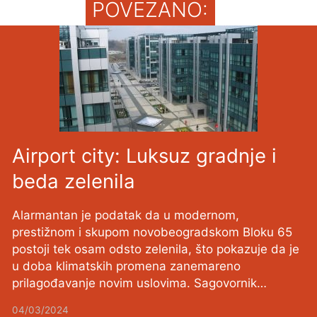
POVEZANO:
Airport city: Luksuz gradnje i
beda zelenila
Alarmantan je podatak da u modernom,
prestižnom i skupom novobeogradskom Bloku 65
postoji tek osam odsto zelenila, što pokazuje da je
u doba klimatskih promena zanemareno
prilagođavanje novim uslovima. Sagovornik…
04/03/2024