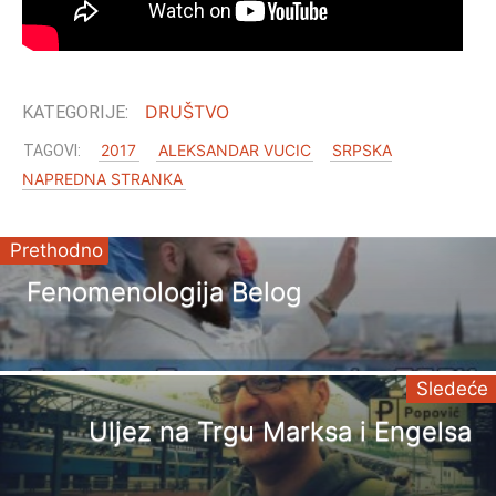
DRUŠTVO
2017
ALEKSANDAR VUCIC
SRPSKA
NAPREDNA STRANKA
Prethodno
Fenomenologija Belog
Sledeće
Uljez na Trgu Marksa i Engelsa