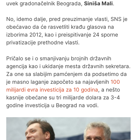
uvek gradonačelnik Beograda,
Siniša Mali
.
No, idemo dalje, pred preuzimanje vlasti, SNS je
obećavao da će rasvetliti krađu glasova na
izborima 2012, kao i preispitivanje 24 sporne
privatizacije prethodne vlasti.
Pričalo se i o smanjivanju brojnih državnih
agencija kao i ukidanje mesta državnih sekretara.
Za one sa slabijim pamćenjem da podsetimo da
je masno laganje započeto sa najavljenih
100
milijardi evra investicija za 10 godina
, a nešto
kasnije obećane su tri milijarde dolara za 3-4
godine investicija u Beograd na vodi.