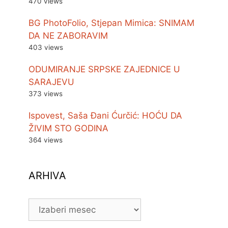
470 views
BG PhotoFolio, Stjepan Mimica: SNIMAM
DA NE ZABORAVIM
403 views
ODUMIRANJE SRPSKE ZAJEDNICE U
SARAJEVU
373 views
Ispovest, Saša Đani Ćurčić: HOĆU DA
ŽIVIM STO GODINA
364 views
ARHIVA
ARHIVA