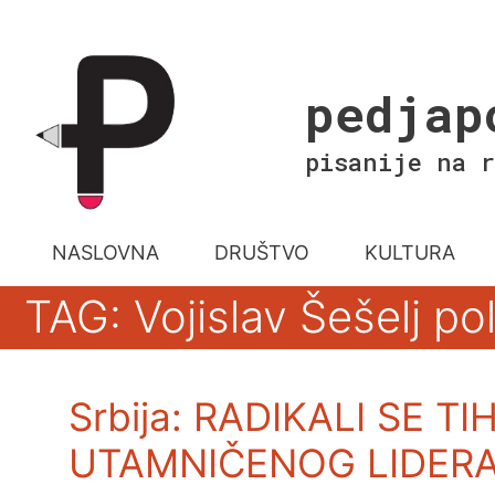
Skip
to
content
pedjap
pisanije na r
NASLOVNA
DRUŠTVO
KULTURA
TAG: Vojislav Šešelj pol
Srbija: RADIKALI SE T
UTAMNIČENOG LIDER