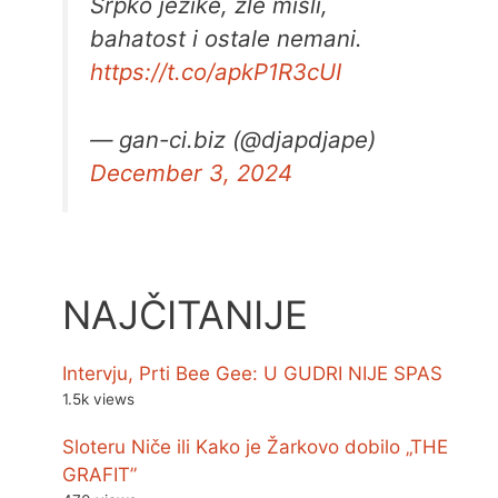
Srpko jezike, zle misli,
bahatost i ostale nemani.
https://t.co/apkP1R3cUI
— gan-ci.biz (@djapdjape)
December 3, 2024
NAJČITANIJE
Intervju, Prti Bee Gee: U GUDRI NIJE SPAS
1.5k views
Sloteru Niče ili Kako je Žarkovo dobilo „THE
GRAFIT”