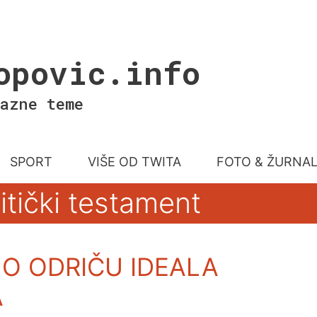
opovic.info
azne teme
SPORT
VIŠE OD TWITA
FOTO & ŽURNA
itički testament
IHO ODRIČU IDEALA
A