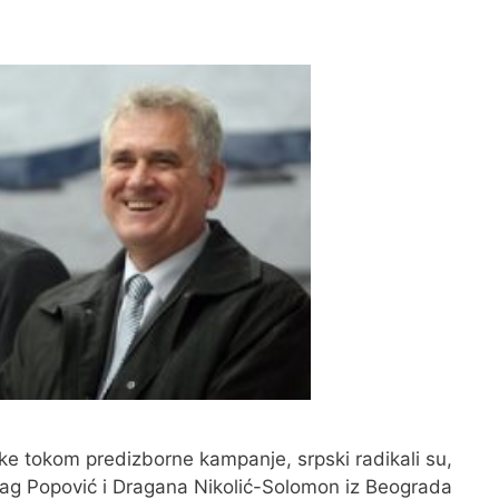
uke tokom predizborne kampanje, srpski radikali su,
rag Popović i Dragana Nikolić-Solomon iz Beograda