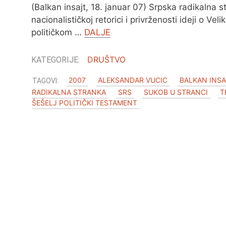
(Balkan insajt, 18. januar 07) Srpska radikalna 
nacionalističkoj retorici i privrženosti ideji o Veli
političkom …
DALJE
DRUŠTVO
2007
ALEKSANDAR VUCIC
BALKAN INS
RADIKALNA STRANKA
SRS
SUKOB U STRANCI
T
ŠEŠELJ POLITIČKI TESTAMENT