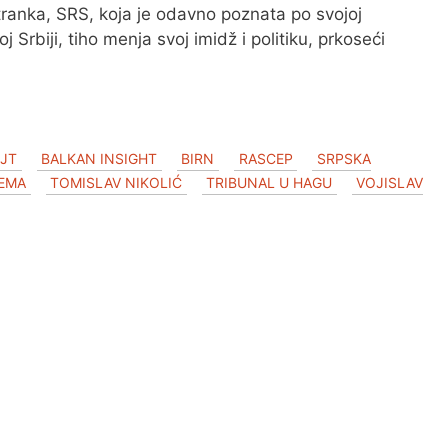
stranka, SRS, koja je odavno poznata po svojoj
koj Srbiji, tiho menja svoj imidž i politiku, prkoseći
AJT
BALKAN INSIGHT
BIRN
RASCEP
SRPSKA
EMA
TOMISLAV NIKOLIĆ
TRIBUNAL U HAGU
VOJISLAV