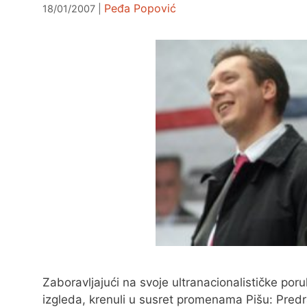
Peđa Popović
18/01/2007
Zaboravljajući na svoje ultranacionalističke por
izgleda, krenuli u susret promenama Pišu: Pred