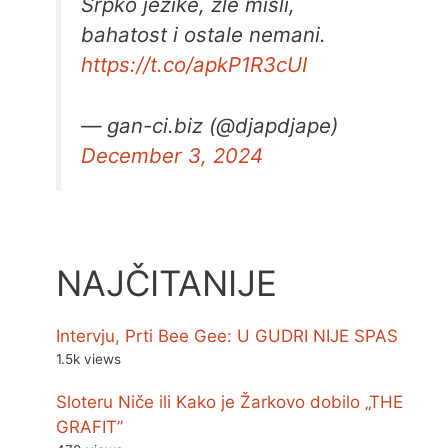
Srpko jezike, zle misli,
bahatost i ostale nemani.
https://t.co/apkP1R3cUI
— gan-ci.biz (@djapdjape)
December 3, 2024
NAJČITANIJE
Intervju, Prti Bee Gee: U GUDRI NIJE SPAS
1.5k views
Sloteru Niče ili Kako je Žarkovo dobilo „THE
GRAFIT”