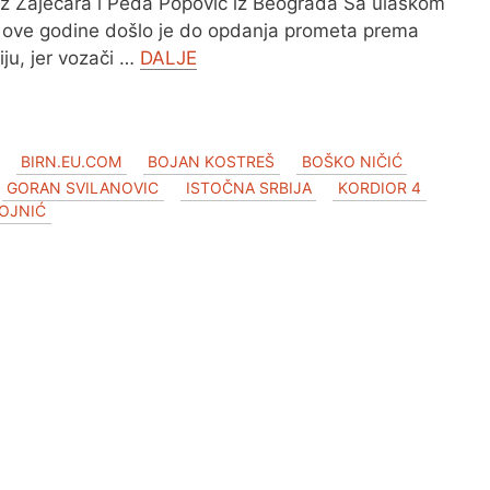
iz Zaječara i Peđa Popović iz Beograda Sa ulaskom
 ove godine došlo je do opdanja prometa prema
ju, jer vozači …
DALJE
BIRN.EU.COM
BOJAN KOSTREŠ
BOŠKO NIČIĆ
GORAN SVILANOVIC
ISTOČNA SRBIJA
KORDIOR 4
VOJNIĆ