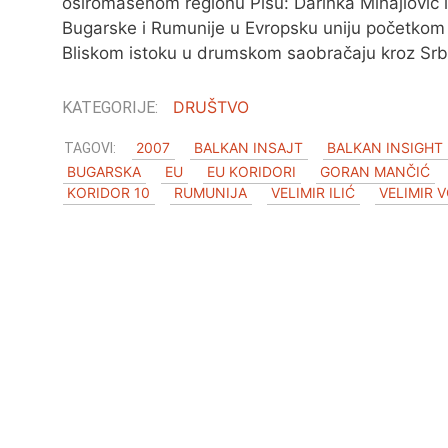
osiromašenom regionu Pišu: Darinka Mihajlović 
Bugarske i Rumunije u Evropsku uniju početkom
Bliskom istoku u drumskom saobračaju kroz Srbi
DRUŠTVO
2007
BALKAN INSAJT
BALKAN INSIGHT
BUGARSKA
EU
EU KORIDORI
GORAN MANČIĆ
KORIDOR 10
RUMUNIJA
VELIMIR ILIĆ
VELIMIR 