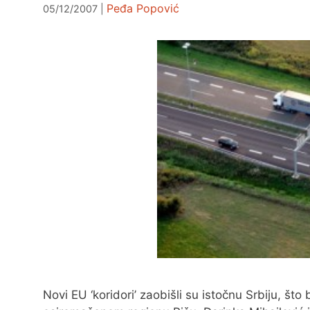
Peđa Popović
05/12/2007
Novi EU ‘koridori’ zaobišli su istočnu Srbiju, št