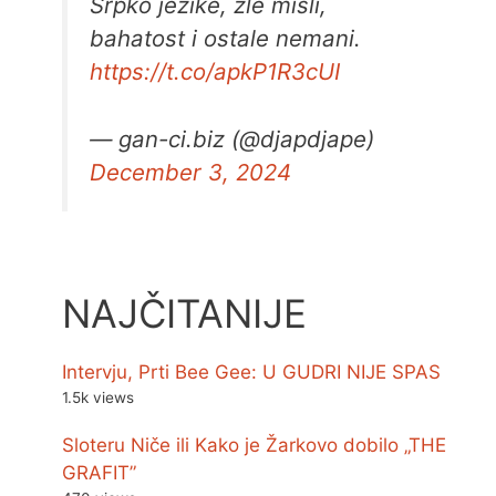
Srpko jezike, zle misli,
bahatost i ostale nemani.
https://t.co/apkP1R3cUI
— gan-ci.biz (@djapdjape)
December 3, 2024
NAJČITANIJE
Intervju, Prti Bee Gee: U GUDRI NIJE SPAS
1.5k views
Sloteru Niče ili Kako je Žarkovo dobilo „THE
GRAFIT”