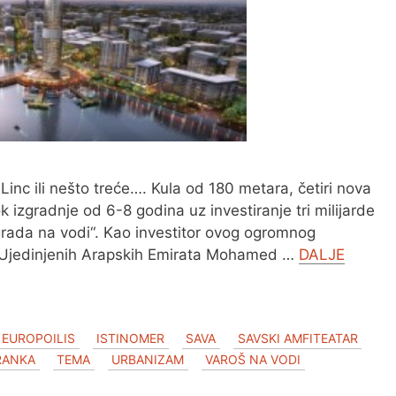
inc ili nešto treće…. Kula od 180 metara, četiri nova
 izgradnje od 6-8 godina uz investiranje tri milijarde
ograda na vodi“. Kao investitor ovog ogromnog
iz Ujedinjenih Arapskih Emirata Mohamed …
DALJE
EUROPOILIS
ISTINOMER
SAVA
SAVSKI AMFITEATAR
RANKA
TEMA
URBANIZAM
VAROŠ NA VODI