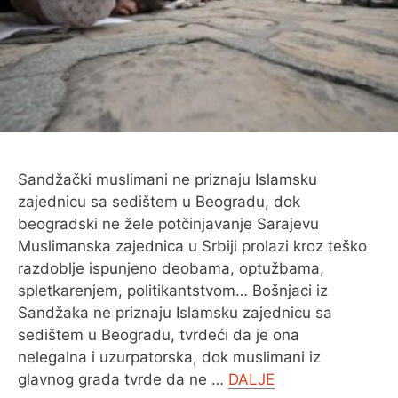
O MENI
Sandžački muslimani ne priznaju Islamsku
zajednicu sa sedištem u Beogradu, dok
beogradski ne žele potčinjavanje Sarajevu
Muslimanska zajednica u Srbiji prolazi kroz teško
razdoblje ispunjeno deobama, optužbama,
spletkarenjem, politikantstvom… Bošnjaci iz
Sandžaka ne priznaju Islamsku zajednicu sa
sedištem u Beogradu, tvrdeći da je ona
nelegalna i uzurpatorska, dok muslimani iz
glavnog grada tvrde da ne …
DALJE