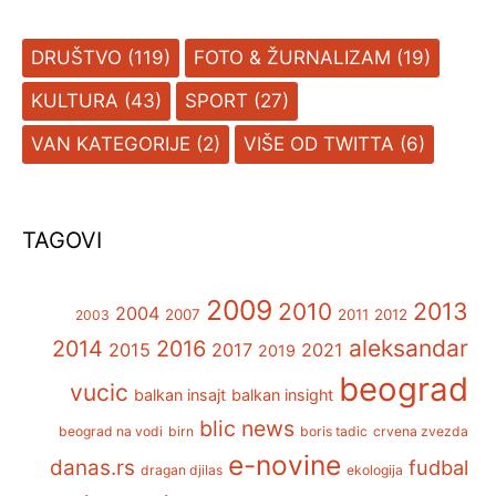
DRUŠTVO
(119)
FOTO & ŽURNALIZAM
(19)
KULTURA
(43)
SPORT
(27)
VAN KATEGORIJE
(2)
VIŠE OD TWITTA
(6)
TAGOVI
2009
2013
2010
2004
2007
2011
2012
2003
aleksandar
2014
2016
2015
2017
2021
2019
beograd
vucic
balkan insajt
balkan insight
blic news
beograd na vodi
birn
boris tadic
crvena zvezda
e-novine
danas.rs
fudbal
dragan djilas
ekologija