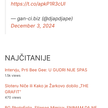
https://t.co/apkP1R3cUI
— gan-ci.biz (@djapdjape)
December 3, 2024
NAJČITANIJE
Intervju, Prti Bee Gee: U GUDRI NIJE SPAS
1.5k views
Sloteru Niče ili Kako je Žarkovo dobilo „THE
GRAFIT”
470 views
BG PhotoFolio, Stjepan Mimica: SNIMAM DA NE