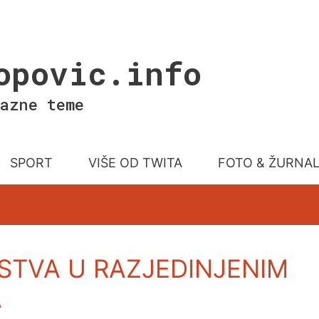
opovic.info
azne teme
SPORT
VIŠE OD TWITA
FOTO & ŽURNA
STVA U RAZJEDINJENIM
A