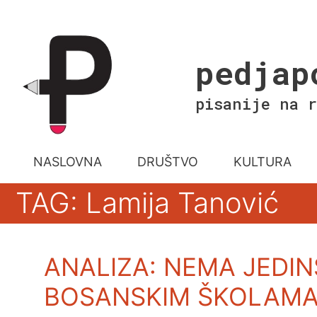
Skip
to
content
pedjap
pisanije na r
NASLOVNA
DRUŠTVO
KULTURA
TAG: Lamija Tanović
ANALIZA: NEMA JEDIN
BOSANSKIM ŠKOLAM