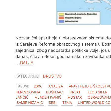
Nezvanični aparthejd u obrazovnom sistemu dov
iz Sarajeva Reforma obrazovnog sistema u Bosn
zajednica, zbog nedostatka političke volje, jos u
danas, čitavih deset godina nakon završetka rata
…
DALJE
DRUŠTVO
2006
ANALIZA
APARTHEJD U ŠKOLSTV
HERCEGOVINA
BOŠNJACI
HRVATI
KLOD ŠIFER
JANČIĆ
MLADEN IVANIĆ
MOSTAR
OBRAZOVANJ
SAMIR NIZAMIĆ
SRBI
TEMA
UNITED WORLD CO