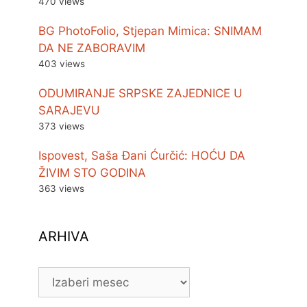
470 views
BG PhotoFolio, Stjepan Mimica: SNIMAM
DA NE ZABORAVIM
403 views
ODUMIRANJE SRPSKE ZAJEDNICE U
SARAJEVU
373 views
Ispovest, Saša Đani Ćurčić: HOĆU DA
ŽIVIM STO GODINA
363 views
ARHIVA
ARHIVA