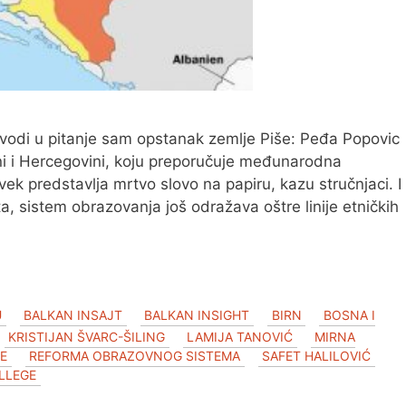
odi u pitanje sam opstanak zemlje Piše: Peđa Popovic
i i Hercegovini, koju preporučuje međunarodna
vek predstavlja mrtvo slovo na papiru, kazu stručnjaci. I
, sistem obrazovanja još odražava oštre linije etničkih
U
BALKAN INSAJT
BALKAN INSIGHT
BIRN
BOSNA I
KRISTIJAN ŠVARC-ŠILING
LAMIJA TANOVIĆ
MIRNA
E
REFORMA OBRAZOVNOG SISTEMA
SAFET HALILOVIĆ
LLEGE