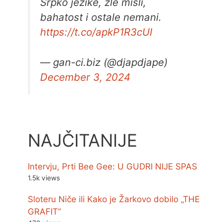
Srpko jezike, zle misli,
bahatost i ostale nemani.
https://t.co/apkP1R3cUI
— gan-ci.biz (@djapdjape)
December 3, 2024
NAJČITANIJE
Intervju, Prti Bee Gee: U GUDRI NIJE SPAS
1.5k views
Sloteru Niče ili Kako je Žarkovo dobilo „THE
GRAFIT”