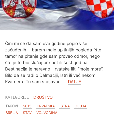
O MENI
Čini mi se da sam ove godine popio više
začuđenih ili barem malo upitinijih pogleda “što
tamo” na pitanje gde sam proveo odmor, nego
što je to bio slučaj pre pet ili šest godina.
Destinacija je naravno Hrvatska iliti “moje more“.
Bilo da se radi o Dalmaciji, Istri ili već nekom
Kvarneru. Tu sam stasavao, …
DALJE
DRUŠTVO
2015
HRVATSKA
ISTRA
OLUJA
SRBIJA
STAV
VOJVODINA