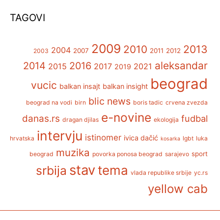
TAGOVI
2009
2013
2010
2004
2007
2011
2012
2003
aleksandar
2014
2016
2015
2017
2021
2019
beograd
vucic
balkan insajt
balkan insight
blic news
beograd na vodi
birn
boris tadic
crvena zvezda
e-novine
danas.rs
fudbal
dragan djilas
ekologija
intervju
istinomer
ivica dačić
hrvatska
lgbt
luka
kosarka
muzika
sport
beograd
povorka ponosa beograd
sarajevo
stav
tema
srbija
vlada republike srbije
yc.rs
yellow cab