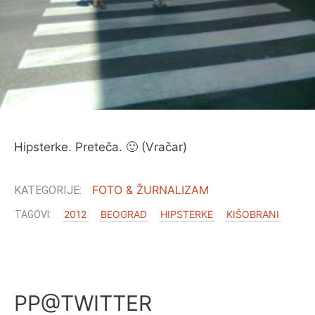
O MENI
Hipsterke. Preteča. 🙂 (Vračar)
FOTO & ŽURNALIZAM
2012
BEOGRAD
HIPSTERKE
KIŠOBRANI
PP@TWITTER